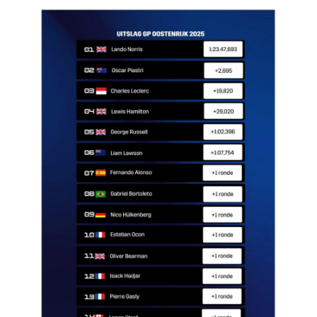
Race
zo 21:00 - 23:00
GP ABU DHABI 2026
04 - 06 dec
Kwalificatie
za 05:00 - 06:00
Race
zo 05:00 - 07:00
Kwalificatie
za 15:00 - 16:00
Race
zo 14:00 - 16:00
GP QATAR 2026
27 - 29 nov
Kwalificatie
za 19:00 - 20:00
Race
zo 17:00 - 19:00