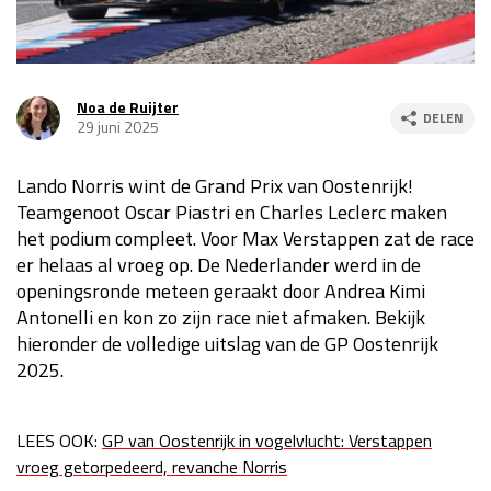
Race
za 13:00 - 15:00
Noa de Ruijter
GP VERENIGDE STATEN 2026
23 - 25 okt
DELEN
29 juni 2025
Lando Norris wint de Grand Prix van Oostenrijk!
GP SÃO PAULO 2026
06 - 08 nov
Teamgenoot Oscar Piastri en Charles Leclerc maken
Kwalificatie
za 23:00 - 00:00
het podium compleet. Voor Max Verstappen zat de race
Race
zo 21:00 - 23:00
er helaas al vroeg op. De Nederlander werd in de
openingsronde meteen geraakt door Andrea Kimi
Kwalificatie
za 19:00 - 20:00
Antonelli en kon zo zijn race niet afmaken. Bekijk
Race
zo 18:00 - 20:00
hieronder de volledige uitslag van de GP Oostenrijk
2025.
GP MEXICO 2026
30 okt - 01 nov
LEES OOK:
GP van Oostenrijk in vogelvlucht: Verstappen
LAS VEGAS GRAND PRIX 2026
20 - 22 nov
vroeg getorpedeerd, revanche Norris
Kwalificatie
za 22:00 - 23:00