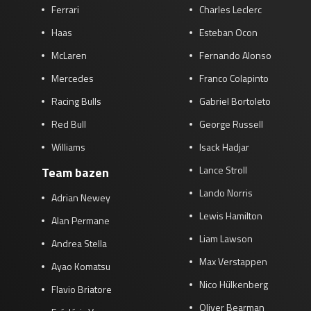
Ferrari
Charles Leclerc
Haas
Esteban Ocon
McLaren
Fernando Alonso
Mercedes
Franco Colapinto
Racing Bulls
Gabriel Bortoleto
Red Bull
George Russell
Williams
Isack Hadjar
Lance Stroll
Team bazen
Lando Norris
Adrian Newey
Lewis Hamilton
Alan Permane
Liam Lawson
Andrea Stella
Max Verstappen
Ayao Komatsu
Nico Hülkenberg
Flavio Briatore
Oliver Bearman