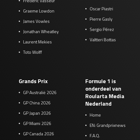
Frédéric Vasseur
Oscar Piastri
Graeme Lowdon
Pierre Gasly
James Vowles
Sergio Pérez
Jonathan Wheatley
Valtteri Bottas
Laurent Mekies
Toto Wolff
Grands Prix
Formule 1 is
onderdeel van
GP Australië 2026
Roularta Media
GP China 2026
Nederland
GP Japan 2026
Home
GP Miami 2026
EN: Grandprixnews
GP Canada 2026
F.A.Q.