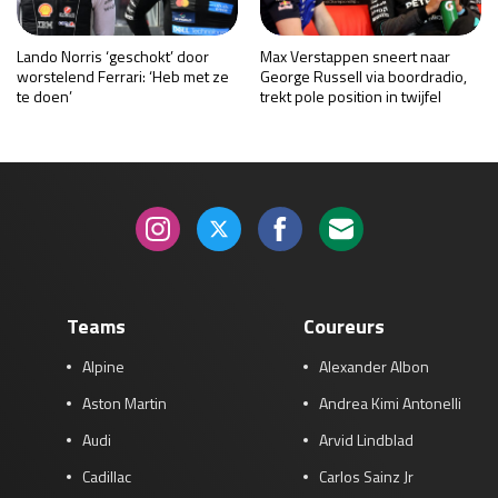
Lando Norris ‘geschokt’ door
Max Verstappen sneert naar
worstelend Ferrari: ‘Heb met ze
George Russell via boordradio,
te doen’
trekt pole position in twijfel
Teams
Coureurs
Alpine
Alexander Albon
Aston Martin
Andrea Kimi Antonelli
Audi
Arvid Lindblad
Cadillac
Carlos Sainz Jr