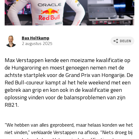
Race
za 13:00 - 15:00
GP VERENIGDE STATEN 2026
23 - 25 okt
Bas Holtkamp
DELEN
2 augustus 2025
GP SÃO PAULO 2026
06 - 08 nov
Max Verstappen kende een moeizame kwalificatie op
Kwalificatie
za 23:00 - 00:00
de Hungaroring en moest genoegen nemen met de
Race
zo 21:00 - 23:00
achtste startplek voor de Grand Prix van Hongarije. De
Red Bull-coureur kampt al het hele weekend met een
Kwalificatie
za 19:00 - 20:00
gebrek aan grip en kon ook in de kwalificatie geen
Race
zo 18:00 - 20:00
oplossing vinden voor de balansproblemen van zijn
RB21.
GP MEXICO 2026
30 okt - 01 nov
“We hebben van alles geprobeerd, maar helaas konden we het
LAS VEGAS GRAND PRIX 2026
20 - 22 nov
niet vinden,” verklaarde Verstappen na afloop. “Niets droeg bij
Kwalificatie
za 22:00 - 23:00