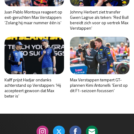
Juan Pablo Montoya reageert op
Johnny Herbert ziet transfer
exit-geruchten Max Verstappen:
Gwen Lagrue als teken: ‘Red Bull
‘Zolang hij maar nummer één is’
bereidt zich voor op vertrek Max
Verstappen’
Kalff prijst Hadjar ondanks
Max Verstappen tempert GT-
achterstand op Verstappen: ‘Hij
plannen Kimi Antonelli: ‘Eerst op
accepteert gewoon dat Max
dit F1-seizoen focussen’
beter is’