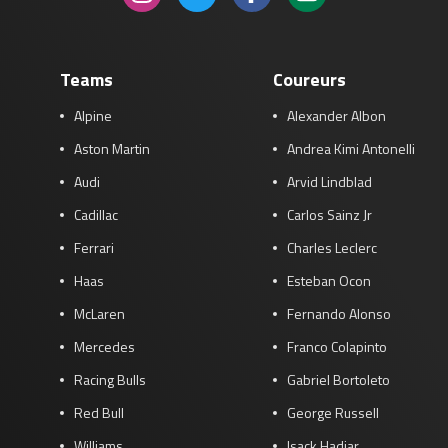
Teams
Coureurs
Alpine
Alexander Albon
Aston Martin
Andrea Kimi Antonelli
Audi
Arvid Lindblad
Cadillac
Carlos Sainz Jr
Ferrari
Charles Leclerc
Haas
Esteban Ocon
McLaren
Fernando Alonso
Mercedes
Franco Colapinto
Racing Bulls
Gabriel Bortoleto
Red Bull
George Russell
Williams
Isack Hadjar