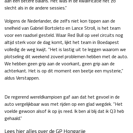
aan een betere balans. Het was in de kwalificatie net zo
slecht als in de andere sessies.”
Race
zo 21:00 - 23:00
GP ABU DHABI 2026
04 - 06 dec
Volgens de Nederlander, die zelfs niet kon tippen aan de
Kwalificatie
za 05:00 - 06:00
snelheid van Gabriel Bortoleto en Lance Stroll, is het team
Race
zo 05:00 - 07:00
voor een raadsel gesteld. Waar Red Bull op veel circuits nog
altijd sterk voor de dag komt, lijkt het team in Boedapest
Kwalificatie
za 15:00 - 16:00
volledig de weg kwijt. “Het is lastig uit te leggen waarom we
Race
zo 14:00 - 16:00
plotseling dit weekend zoveel problemen hebben met de auto.
We hebben geen grip aan de voorkant, geen grip aan de
GP QATAR 2026
27 - 29 nov
achterkant. Het is op dit moment een beetje een mysterie,”
aldus Verstappen.
Kwalificatie
za 19:00 - 20:00
De regerend wereldkampioen gaf aan dat het gevoel in de
Race
zo 17:00 - 19:00
auto vergelijkbaar was met rijden op een glad wegdek. “Het
voelde gewoon alsof ik op ijs reed. Ik ben al blij dat ik Q3 heb
gehaald.”
Lees hier alles over de GP Hongarije