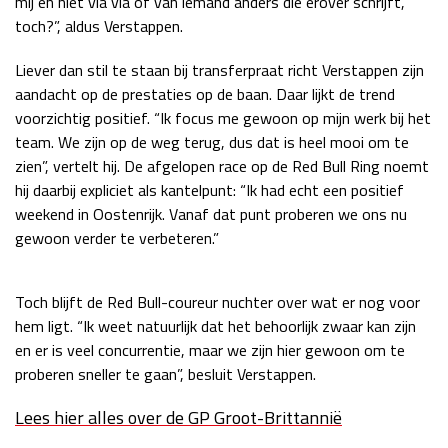
mij en niet via via of van iemand anders die erover schrijft,
toch?”, aldus Verstappen.
Race
zo 21:00 - 23:00
GP ABU DHABI 2026
04 - 06 dec
Liever dan stil te staan bij transferpraat richt Verstappen zijn
Kwalificatie
za 05:00 - 06:00
aandacht op de prestaties op de baan. Daar lijkt de trend
Race
zo 05:00 - 07:00
voorzichtig positief. “Ik focus me gewoon op mijn werk bij het
team. We zijn op de weg terug, dus dat is heel mooi om te
Kwalificatie
za 15:00 - 16:00
zien”, vertelt hij. De afgelopen race op de Red Bull Ring noemt
Race
zo 14:00 - 16:00
hij daarbij expliciet als kantelpunt: “Ik had echt een positief
weekend in Oostenrijk. Vanaf dat punt proberen we ons nu
GP QATAR 2026
27 - 29 nov
gewoon verder te verbeteren.”
Toch blijft de Red Bull-coureur nuchter over wat er nog voor
Kwalificatie
za 19:00 - 20:00
hem ligt. “Ik weet natuurlijk dat het behoorlijk zwaar kan zijn
Race
zo 17:00 - 19:00
en er is veel concurrentie, maar we zijn hier gewoon om te
proberen sneller te gaan”, besluit Verstappen.
Lees hier alles over de GP Groot-Brittannië