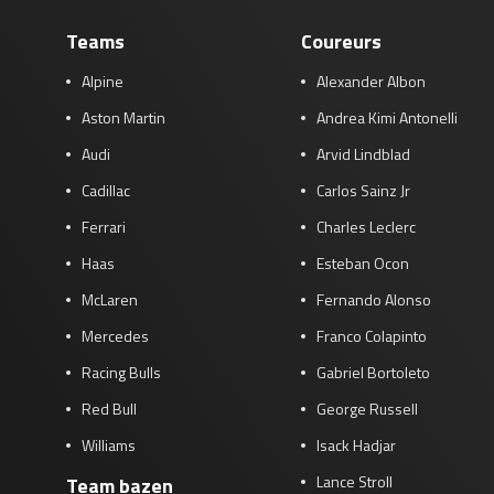
Teams
Coureurs
Alpine
Alexander Albon
Aston Martin
Andrea Kimi Antonelli
Audi
Arvid Lindblad
Cadillac
Carlos Sainz Jr
Ferrari
Charles Leclerc
Haas
Esteban Ocon
McLaren
Fernando Alonso
Mercedes
Franco Colapinto
Racing Bulls
Gabriel Bortoleto
Red Bull
George Russell
Williams
Isack Hadjar
Lance Stroll
Team bazen