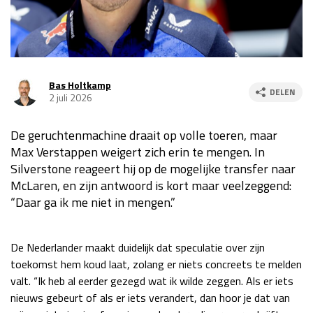
Race
za 13:00 - 15:00
GP VERENIGDE STATEN 2026
23 - 25 okt
Bas Holtkamp
DELEN
2 juli 2026
GP SÃO PAULO 2026
06 - 08 nov
De geruchtenmachine draait op volle toeren, maar
Kwalificatie
za 23:00 - 00:00
Max Verstappen weigert zich erin te mengen. In
Race
zo 21:00 - 23:00
Silverstone reageert hij op de mogelijke transfer naar
McLaren, en zijn antwoord is kort maar veelzeggend:
Kwalificatie
za 19:00 - 20:00
“Daar ga ik me niet in mengen.”
Race
zo 18:00 - 20:00
GP MEXICO 2026
30 okt - 01 nov
De Nederlander maakt duidelijk dat speculatie over zijn
toekomst hem koud laat, zolang er niets concreets te melden
valt. “Ik heb al eerder gezegd wat ik wilde zeggen. Als er iets
LAS VEGAS GRAND PRIX 2026
20 - 22 nov
nieuws gebeurt of als er iets verandert, dan hoor je dat van
Kwalificatie
za 22:00 - 23:00