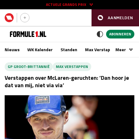
ACTUELE GRANDS PRIX
AANMELDEN
GP SPANJE 2026
11 - 13 sep
ABONNEREN
Nieuws
WK Kalender
Standen
Max Verstappen
Meer
Podca
Kwalificatie
za 16:00 - 17:00
GP GROOT-BRITTANNIË
MAX VERSTAPPEN
Race
zo 15:00 - 17:00
Verstappen over McLaren-geruchten: ‘Dan hoor je
dat van mij, niet via via’
GP SINGAPORE 2026
09 - 11 okt
GP AZERBEIDZJAN 2026
24 - 26 sep
Kwalificatie
za 15:00 - 16:00
Race
zo 14:00 - 16:00
Kwalificatie
vr 14:00 - 15:00