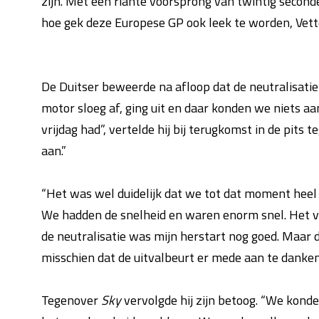
zijn. Met een riante voorsprong van twintig seconde
hoe gek deze Europese GP ook leek te worden, Vett
De Duitser beweerde na afloop dat de neutralisatie 
motor sloeg af, ging uit en daar konden we niets 
vrijdag had”, vertelde hij bij terugkomst in de pits 
aan.”
“Het was wel duidelijk dat we tot dat moment heel 
We hadden de snelheid en waren enorm snel. Het v
de neutralisatie was mijn herstart nog goed. Maar d
misschien dat de uitvalbeurt er mede aan te danken 
Tegenover
Sky
vervolgde hij zijn betoog. “We kond