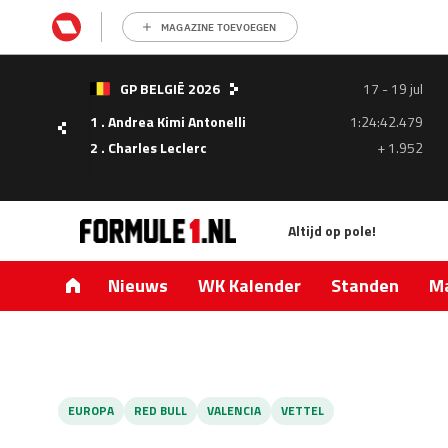
MAGAZINE TOEVOEGEN
- 05
GP BELGIË 2026
17 - 19 jul
ul
1 . Andrea Kimi Antonelli
1:24:42.479
1.335
2 . Charles Leclerc
+ 1.952
0.427
Altijd op pole!
Nieuws
WK Kalender
Standen
Ma
EUROPA
RED BULL
VALENCIA
VETTEL