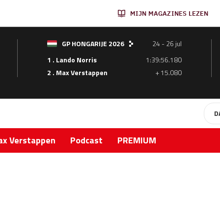
MIJN MAGAZINES LEZEN
GP HONGARIJE 2026
24 - 26 jul
1 . Lando Norris
1:39:56.180
2 . Max Verstappen
+ 15.080
D
x Verstappen
Podcast
PREMIUM