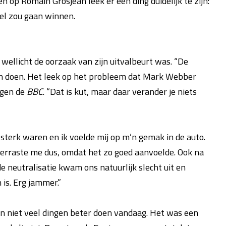
n op Romain Grosjean leek er één ding duidelijk te zijn:
el zou gaan winnen.
wellicht de oorzaak van zijn uitvalbeurt was. “De
aan doen. Het leek op het probleem dat Mark Webber
tegen de
BBC
. “Dat is kut, maar daar verander je niets
sterk waren en ik voelde mij op m’n gemak in de auto.
erraste me dus, omdat het zo goed aanvoelde. Ook na
e neutralisatie kwam ons natuurlijk slecht uit en
is. Erg jammer.”
en niet veel dingen beter doen vandaag. Het was een