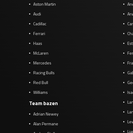
Aston Martin
And
Audi
Arv
Cadillac
Car
Ferrari
Cha
Haas
Es
McLaren
Fe
Mercedes
Fra
Racing Bulls
Gab
Red Bull
Ge
Williams
Isa
Lan
Team bazen
Lan
Adrian Newey
Le
Alan Permane
Li