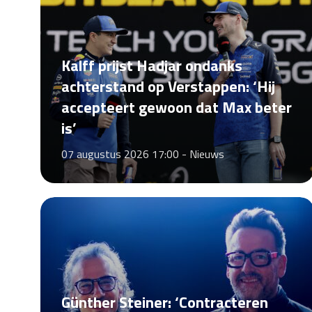
Kalff prijst Hadjar ondanks
achterstand op Verstappen: ‘Hij
accepteert gewoon dat Max beter
is’
07 augustus 2026 17:00 -
Nieuws
Günther Steiner: ‘Contracteren