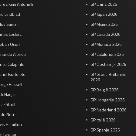
rea Kimi Antonelli
GP China 2026
id Lindblad
GP Japan 2026
los Sainz Jr
GP Miami 2026
rles Leclerc
GP Canada 2026
teban Ocon
GP Monaco 2026
rnando Alonso
GP Catalonië 2026
nco Colapinto
GP Oostenrijk 2026
riel Bortoleto
GP Groot-Brittannië
2026
orge Russell
GP België 2026
ck Hadjar
GP Hongarije 2026
ce Stroll
GP Nederland 2026
do Norris
GP Italië 2026
wis Hamilton
GP Spanje 2026
am Lawson