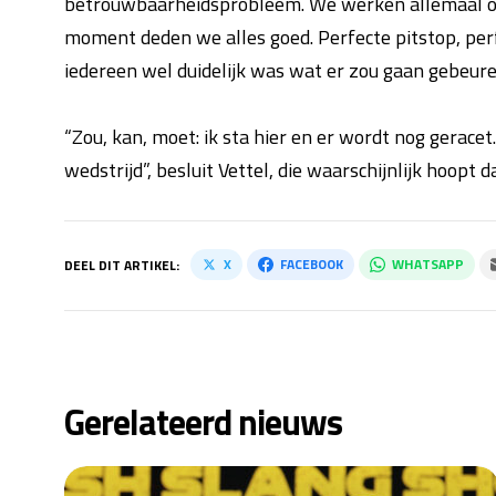
betrouwbaarheidsprobleem. We werken allemaal op 
moment deden we alles goed. Perfecte pitstop, perfe
iedereen wel duidelijk was wat er zou gaan gebeure
“Zou, kan, moet: ik sta hier en er wordt nog gera
wedstrijd”, besluit Vettel, die waarschijnlijk hoopt da
X
FACEBOOK
WHATSAPP
DEEL DIT ARTIKEL:
Gerelateerd nieuws