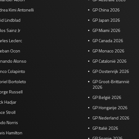
rea Kimi Antonelli
GP China 2026
id Lindblad
GP Japan 2026
los Sainz Jr
GP Miami 2026
rles Leclerc
GP Canada 2026
teban Ocon
GP Monaco 2026
rnando Alonso
GP Catalonië 2026
nco Colapinto
GP Oostenrijk 2026
riel Bortoleto
GP Groot-Brittannië
2026
orge Russell
GP België 2026
ck Hadjar
GP Hongarije 2026
ce Stroll
GP Nederland 2026
do Norris
GP Italië 2026
wis Hamilton
GP Spanje 2026