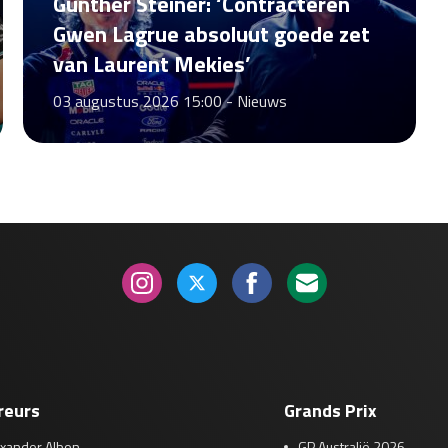
Günther Steiner: ‘Contracteren
Gwen Lagrue absoluut goede zet
van Laurent Mekies’
03 augustus 2026 15:00 -
Nieuws
reurs
Grands Prix
exander Albon
GP Australië 2026