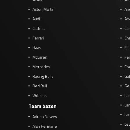
Aston Martin
And
Audi
Arv
Cadillac
Car
Ferrari
Cha
Haas
Es
McLaren
Fe
Mercedes
Fra
Racing Bulls
Gab
Red Bull
Ge
Williams
Isa
Lan
Team bazen
Lan
Adrian Newey
Le
Alan Permane