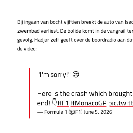
Bij ingaan van bocht vijftien breekt de auto van Isa
zwembad verliest. De bolide komt in de vangrail t
gevolg. Hadjar zelf geeft over de boordradio aan dat 
de video:
"I'm sorry!" 😢
Here is the crash which brought
end! 👇
#F1
#MonacoGP
pic.twi
— Formula 1 (@F1)
June 5, 2026