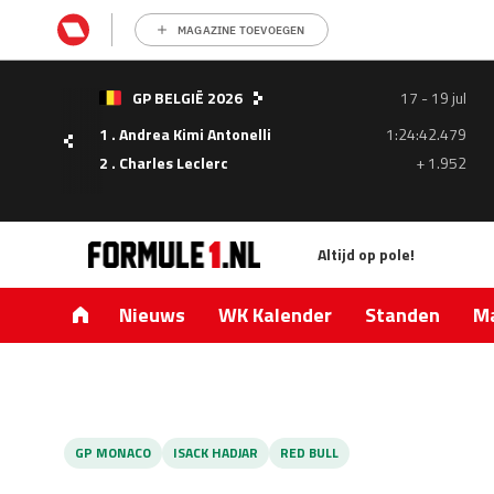
MAGAZINE TOEVOEGEN
- 05
GP BELGIË 2026
17 - 19 jul
ul
1 . Andrea Kimi Antonelli
1:24:42.479
1.335
2 . Charles Leclerc
+ 1.952
0.427
Altijd op pole!
Nieuws
WK Kalender
Standen
Ma
GP MONACO
ISACK HADJAR
RED BULL