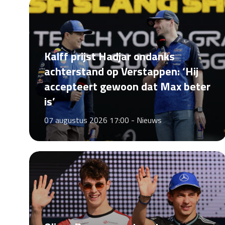
Kalff prijst Hadjar ondanks
achterstand op Verstappen: ‘Hij
accepteert gewoon dat Max beter
is’
07 augustus 2026 17:00 -
Nieuws