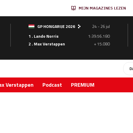
MIJN MAGAZINES LEZEN
GP HONGARIJE 2026
24 - 26 jul
1 . Lando Norris
1:39:56.180
2 . Max Verstappen
+ 15.080
D
x Verstappen
Podcast
PREMIUM