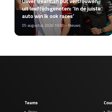
Oliver Bearman put vertrouwen
uit leeftijdsgenoten: ‘In de juiste
auto win ik ook races’
05 augustus 2026 10:00 -
Nieuws
Teams
Cou
Alpine
Al