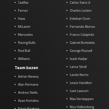
Cadillac
Carlos Sainz Jr
Ferrari
Charles Leclerc
Haas
Esteban Ocon
McLaren
Fernando Alonso
Mercedes
Franco Colapinto
Racing Bulls
Gabriel Bortoleto
Red Bull
George Russell
Williams
Isack Hadjar
Lance Stroll
Team bazen
Lando Norris
Adrian Newey
Lewis Hamilton
Alan Permane
Liam Lawson
Andrea Stella
Max Verstappen
Ayao Komatsu
Nico Hülkenberg
Flavio Briatore