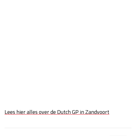
Race
zo 21:00 - 23:00
GP ABU DHABI 2026
04 - 06 dec
Kwalificatie
za 05:00 - 06:00
Race
zo 05:00 - 07:00
Kwalificatie
za 15:00 - 16:00
Race
zo 14:00 - 16:00
GP QATAR 2026
27 - 29 nov
Kwalificatie
za 19:00 - 20:00
Race
zo 17:00 - 19:00
Lees hier alles over de Dutch GP in Zandvoort