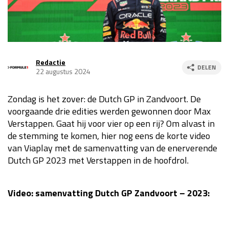
Race
za 13:00 - 15:00
GP VERENIGDE STATEN 2026
23 - 25 okt
Redactie
DELEN
22 augustus 2024
GP SÃO PAULO 2026
06 - 08 nov
Zondag is het zover: de Dutch GP in Zandvoort. De
Kwalificatie
za 23:00 - 00:00
voorgaande drie edities werden gewonnen door Max
Race
zo 21:00 - 23:00
Verstappen. Gaat hij voor vier op een rij? Om alvast in
de stemming te komen, hier nog eens de korte video
Kwalificatie
za 19:00 - 20:00
van Viaplay met de samenvatting van de enerverende
Race
zo 18:00 - 20:00
Dutch GP 2023 met Verstappen in de hoofdrol.
GP MEXICO 2026
30 okt - 01 nov
Video: samenvatting Dutch GP Zandvoort – 2023:
LAS VEGAS GRAND PRIX 2026
20 - 22 nov
Kwalificatie
za 22:00 - 23:00