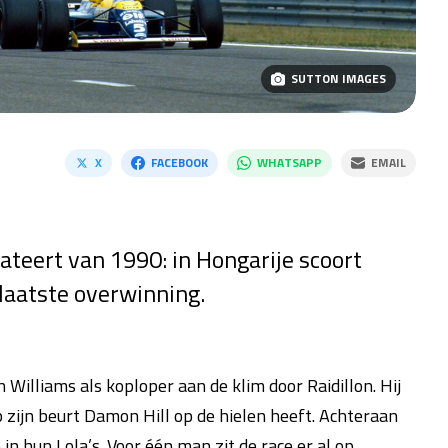
SUTTON IMAGES
X
FACEBOOK
WHATSAPP
EMAIL
ateert van 1990: in Hongarije scoort
 laatste overwinning.
 Williams als koploper aan de klim door Raidillon. Hij
 zijn beurt Damon Hill op de hielen heeft. Achteraan
n hun Lola’s. Voor één man zit de race er al op.