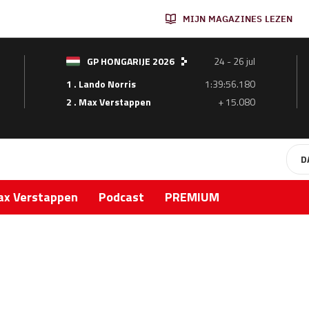
MIJN MAGAZINES LEZEN
GP HONGARIJE 2026
24 - 26 jul
1 . Lando Norris
1:39:56.180
2 . Max Verstappen
+ 15.080
D
x Verstappen
Podcast
PREMIUM