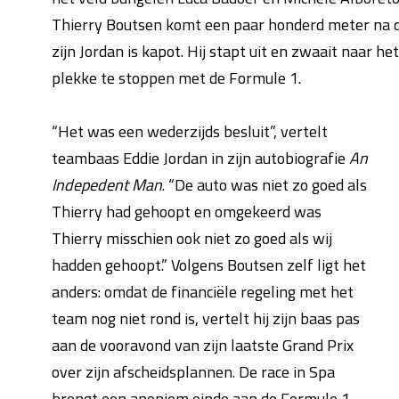
Thierry Boutsen komt een paar honderd meter na de
zijn Jordan is kapot. Hij stapt uit en zwaait naar he
plekke te stoppen met de Formule 1.
“Het was een wederzijds besluit”, vertelt
teambaas Eddie Jordan in zijn auto­biografie
An
Indepedent Man
. “De auto was niet zo goed als
Thierry had gehoopt en omgekeerd was
Thierry misschien ook niet zo goed als wij
hadden gehoopt.” Volgens Boutsen zelf ligt het
anders: omdat de financiële regeling met het
team nog niet rond is, vertelt hij zijn baas pas
aan de vooravond van zijn laatste Grand Prix
over zijn afscheidsplannen. De race in Spa
brengt een anoniem einde aan de Formule 1-