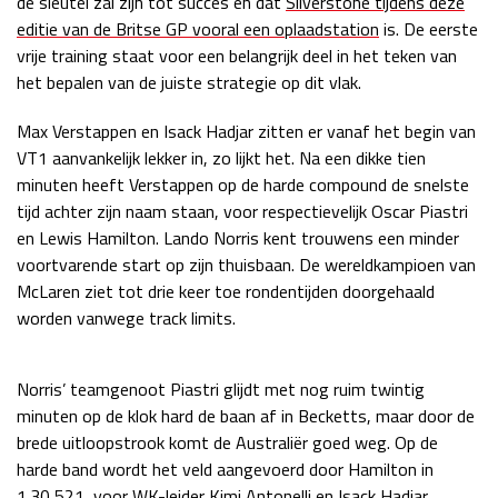
de sleutel zal zijn tot succes en dat
Silverstone tijdens deze
editie van de Britse GP vooral een oplaadstation
is. De eerste
Race
zo 21:00 - 23:00
GP ABU DHABI 2026
04 - 06 dec
vrije training staat voor een belangrijk deel in het teken van
Kwalificatie
za 05:00 - 06:00
het bepalen van de juiste strategie op dit vlak.
Race
zo 05:00 - 07:00
Max Verstappen en Isack Hadjar zitten er vanaf het begin van
VT1 aanvankelijk lekker in, zo lijkt het. Na een dikke tien
Kwalificatie
za 15:00 - 16:00
minuten heeft Verstappen op de harde compound de snelste
Race
zo 14:00 - 16:00
tijd achter zijn naam staan, voor respectievelijk Oscar Piastri
en Lewis Hamilton. Lando Norris kent trouwens een minder
GP QATAR 2026
27 - 29 nov
voortvarende start op zijn thuisbaan. De wereldkampioen van
McLaren ziet tot drie keer toe rondentijden doorgehaald
worden vanwege track limits.
Kwalificatie
za 19:00 - 20:00
Race
zo 17:00 - 19:00
Norris’ teamgenoot Piastri glijdt met nog ruim twintig
minuten op de klok hard de baan af in Becketts, maar door de
brede uitloopstrook komt de Australiër goed weg. Op de
harde band wordt het veld aangevoerd door Hamilton in
1.30,521, voor WK-leider Kimi Antonelli en Isack Hadjar.