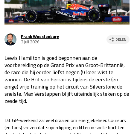
Race
za 13:00 - 15:00
GP VERENIGDE STATEN 2026
23 - 25 okt
Frank Woestenburg
DELEN
3 juli 2026
GP SÃO PAULO 2026
06 - 08 nov
Lewis Hamilton is goed begonnen aan de
Kwalificatie
za 23:00 - 00:00
voorbereiding op de Grand Prix van Groot-Brittannië,
Race
zo 21:00 - 23:00
de race die hij eerder liefst negen (!) keer wist te
winnen. De Brit van Ferrari is tijdens de eerste (en
Kwalificatie
za 19:00 - 20:00
enige) vrije training op het circuit van Silverstone de
Race
zo 18:00 - 20:00
snelste. Max Verstappen blijft uiteindelijk steken op de
zesde tijd.
GP MEXICO 2026
30 okt - 01 nov
Dit GP-weekend zal veel draaien om energiebeheer. Coureurs
LAS VEGAS GRAND PRIX 2026
20 - 22 nov
(en fans) vrezen dat superclipping en liften in snelle bochten
Kwalificatie
za 22:00 - 23:00