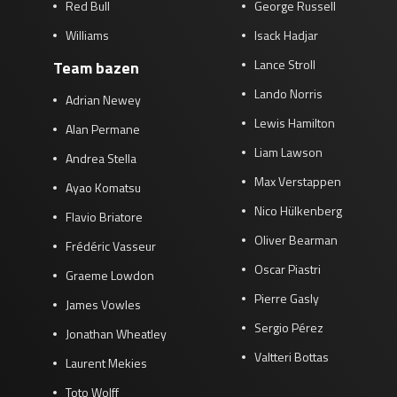
Red Bull
George Russell
Williams
Isack Hadjar
Lance Stroll
Team bazen
Lando Norris
Adrian Newey
Lewis Hamilton
Alan Permane
Liam Lawson
Andrea Stella
Max Verstappen
Ayao Komatsu
Nico Hülkenberg
Flavio Briatore
Oliver Bearman
Frédéric Vasseur
Oscar Piastri
Graeme Lowdon
Pierre Gasly
James Vowles
Sergio Pérez
Jonathan Wheatley
Valtteri Bottas
Laurent Mekies
Toto Wolff