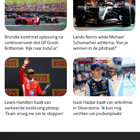
Brundle komt met oplossing na
Lando Norris wilde Michael
controversieel slot GP Groot-
Schumacher achterna: ‘Kun je
Brittannië: ‘Kijk naar IndyCar’
winnen in de pitstraat?’
Lewis Hamilton baalt van
Isack Hadjar baalt van anticlimax
verkeerde beslissing pitstop:
in Silverstone: ‘Ik kon nog
‘Team vroeg me om te stoppen’
vechten om podiumplaats’