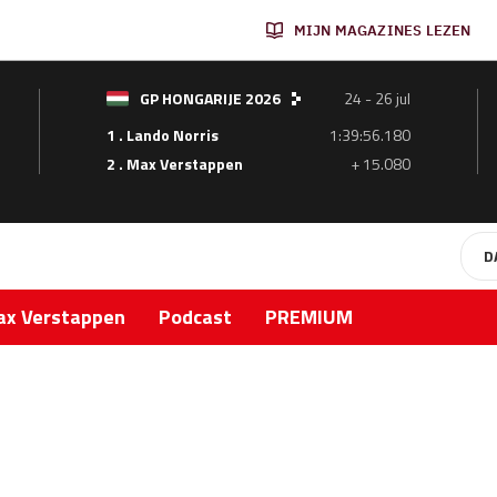
MIJN MAGAZINES LEZEN
GP HONGARIJE 2026
24 - 26 jul
1 . Lando Norris
1:39:56.180
2 . Max Verstappen
+ 15.080
D
x Verstappen
Podcast
PREMIUM