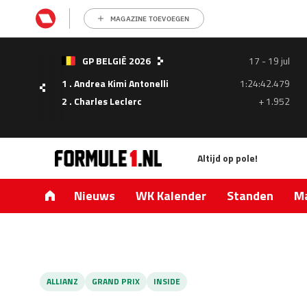
MAGAZINE TOEVOEGEN
- 05
GP BELGIË 2026
17 - 19 jul
ul
1 . Andrea Kimi Antonelli
1:24:42.479
1.335
2 . Charles Leclerc
+ 1.952
0.427
Altijd op pole!
Nieuws
WK Kalender
Standen
Ma
ALLIANZ
GRAND PRIX
INSIDE