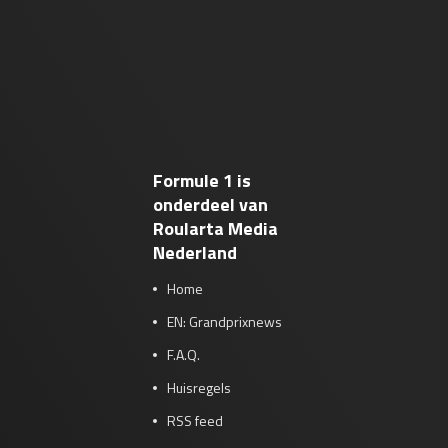
Formule 1 is
onderdeel van
Roularta Media
Nederland
Home
EN: Grandprixnews
F.A.Q.
Huisregels
RSS feed