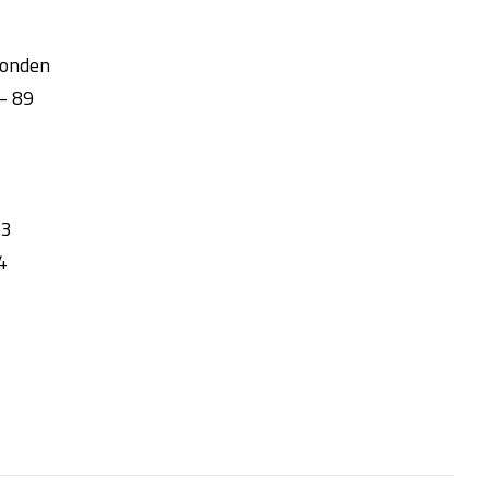
ronden
– 89
63
4