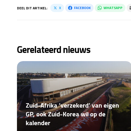
X
FACEBOOK
WHATSAPP
DEEL DIT ARTIKEL:
Gerelateerd nieuws
Zuid-Afrika ‘verzekerd’ van eigen
GP, ook Zuid-Korea wil op de
kalender