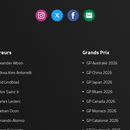
reurs
Grands Prix
exander Albon
GP Australië 2026
rea Kimi Antonelli
GP China 2026
id Lindblad
GP Japan 2026
los Sainz Jr
GP Miami 2026
rles Leclerc
GP Canada 2026
teban Ocon
GP Monaco 2026
rnando Alonso
GP Catalonië 2026
nco Colapinto
GP Oostenrijk 2026