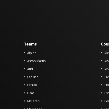
Teams
Cou
Alpine
Al
Aston Martin
And
Audi
Arv
Cadillac
Car
Ferrari
Cha
Haas
Es
McLaren
Fe
Mercedes
Fra