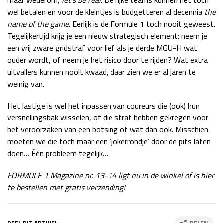
maar wederom,
let’s be real
. De rijke teams kunnen het toch
wel betalen en voor de kleintjes is budgetteren al decennia
the
name of the game
. Eerlijk is de Formule 1 toch nooit geweest.
Tegelijkertijd krijg je een nieuw strategisch element: neem je
een vrij zware gridstraf voor lief als je derde MGU-H wat
ouder wordt, of neem je het risico door te rijden? Wat extra
uitvallers kunnen nooit kwaad, daar zien we er al jaren te
weinig van.
Het lastige is wel het inpassen van coureurs die (ook) hun
versnellingsbak wisselen, of die straf hebben gekregen voor
het veroorzaken van een botsing of wat dan ook. Misschien
moeten we die toch maar een ‘jokerrondje’ door de pits laten
doen… Één probleem tegelijk…
FORMULE 1 Magazine nr. 13-14 ligt nu in de winkel of is hier
te bestellen met gratis verzending!
DEEL DIT ARTIKEL:
DELEN