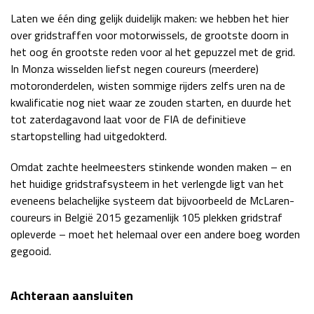
Laten we één ding gelijk duidelijk maken: we hebben het hier
Race
zo 21:00 - 23:00
GP ABU DHABI 2026
04 - 06 dec
over gridstraffen voor motorwissels, de grootste doorn in
Kwalificatie
za 05:00 - 06:00
het oog én grootste reden voor al het gepuzzel met de grid.
Race
zo 05:00 - 07:00
In Monza wisselden liefst negen coureurs (meerdere)
motoronderdelen, wisten sommige rijders zelfs uren na de
Kwalificatie
za 15:00 - 16:00
kwalificatie nog niet waar ze zouden starten, en duurde het
Race
zo 14:00 - 16:00
tot zaterdagavond laat voor de FIA de definitieve
startopstelling had uitgedokterd.
GP QATAR 2026
27 - 29 nov
Omdat zachte heelmeesters stinkende wonden maken – en
het huidige gridstrafsysteem in het verlengde ligt van het
eveneens belachelijke systeem dat bijvoorbeeld de McLaren-
coureurs in België 2015 gezamenlijk 105 plekken gridstraf
Kwalificatie
za 19:00 - 20:00
opleverde – moet het helemaal over een andere boeg worden
Race
zo 17:00 - 19:00
gegooid.
Achteraan aansluiten