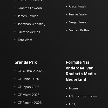
Oscar Piastri
Graeme Lowdon
Pierre Gasly
James Vowles
Sergio Pérez
Jonathan Wheatley
Valtteri Bottas
Laurent Mekies
Toto Wolff
Grands Prix
Formule 1 is
onderdeel van
GP Australië 2026
Roularta Media
GP China 2026
Nederland
GP Japan 2026
Home
GP Miami 2026
EN: Grandprixnews
GP Canada 2026
F.A.Q.