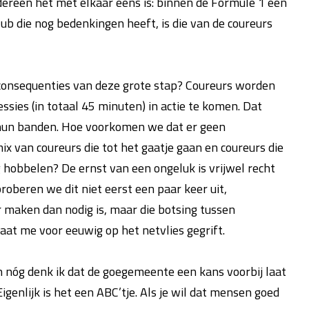
dereen het met elkaar eens is: binnen de Formule 1 een
ub die nog bedenkingen heeft, is die van de coureurs
e consequenties van deze grote stap? Coureurs worden
ssies (in totaal 45 minuten) in actie te komen. Dat
 hun banden. Hoe voorkomen we dat er geen
x van coureurs die tot het gaatje gaan en coureurs die
ug hobbelen? De ernst van een ongeluk is vrijwel recht
oberen we dit niet eerst een paar keer uit,
r maken dan nodig is, maar die botsing tussen
aat me voor eeuwig op het netvlies gegrift.
n nóg denk ik dat de goegemeente een kans voorbij laat
enlijk is het een ABC’tje. Als je wil dat mensen goed