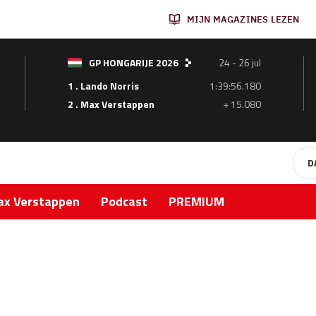
MIJN MAGAZINES LEZEN
GP HONGARIJE 2026
24 - 26 jul
1 . Lando Norris
1:39:56.180
2 . Max Verstappen
+ 15.080
D
x Verstappen
Podcast
PREMIUM