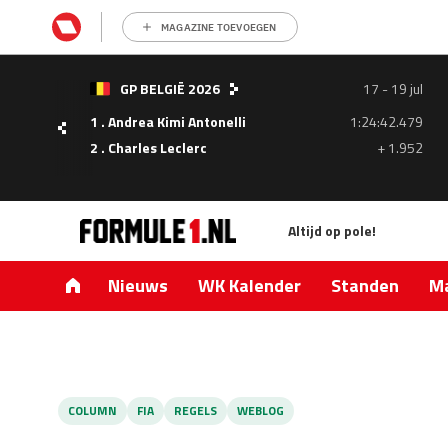
MAGAZINE TOEVOEGEN
- 05
GP BELGIË 2026
17 - 19 jul
ul
1 . Andrea Kimi Antonelli
1:24:42.479
1.335
2 . Charles Leclerc
+ 1.952
0.427
Altijd op pole!
Nieuws
WK Kalender
Standen
Ma
COLUMN
FIA
REGELS
WEBLOG