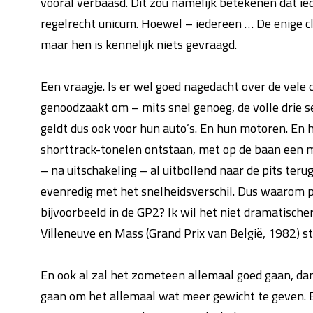
vooral verbáásd. Dit zou namelijk betekenen dat ie
regelrecht unicum. Hoewel – iedereen … De enige cl
maar hen is kennelijk niets gevraagd.
Een vraagje. Is er wel goed nagedacht over de vel
genoodzaakt om – mits snel genoeg, de volle drie se
geldt dus ook voor hun auto’s. En hun motoren. En
shorttrack-tonelen ontstaan, met op de baan een mi
– na uitschakeling – al uitbollend naar de pits ter
evenredig met het snelheidsverschil. Dus waarom pr
bijvoorbeeld in de GP2? Ik wil het niet dramatische
Villeneuve en Mass (Grand Prix van België, 1982) st
En ook al zal het zometeen allemaal goed gaan, da
gaan om het allemaal wat meer gewicht te geven. Eig