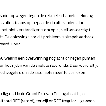
o’s niet opwegen tegen de relatief schamele beloning
 zullen teams op bepaalde circuits (anders dan
et niet verstandiger is om op zijn elf-en-dertigst
dt. De oplossing voor dit probleem is simpel: verhoog
waard. Hoe?
960 waarin een overwinning nog acht of negen punten
r het rijden van de snelste raceronde. Daar werd altijd
chvogels die in de race niets meer te verliezen
 liggend in de Grand Prix van Portugal dat hij de
pitbord REC (record), terwijl er REG (regular = gewoon