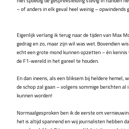
niet spoedig de gespreksleiding stevig in handen n
– of anders in elk geval heel weinig – opwindends 
Eigenlijk verlang ik terug naar de tijden van Max 
gedrag en zo, maar zijn wil was wet. Bovendien wis
echt een grote mond kunnen opzetten – én kennis
de F1-wereld in het gareel te houden.
En dan ineens, als een bliksem bij heldere hemel, 
de schop zal gaan – volgens sommige berichten al i
kunnen worden!
Normaalgesproken ben ik de eerste om vernieuwinge
het is altijd spannend en wij journalisten hebben d