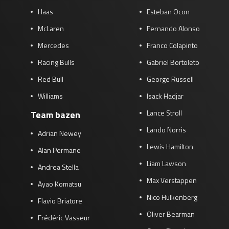
Haas
Esteban Ocon
McLaren
Fernando Alonso
Mercedes
Franco Colapinto
Racing Bulls
Gabriel Bortoleto
Red Bull
George Russell
Williams
Isack Hadjar
Lance Stroll
Team bazen
Lando Norris
Adrian Newey
Lewis Hamilton
Alan Permane
Liam Lawson
Andrea Stella
Max Verstappen
Ayao Komatsu
Nico Hülkenberg
Flavio Briatore
Oliver Bearman
Frédéric Vasseur