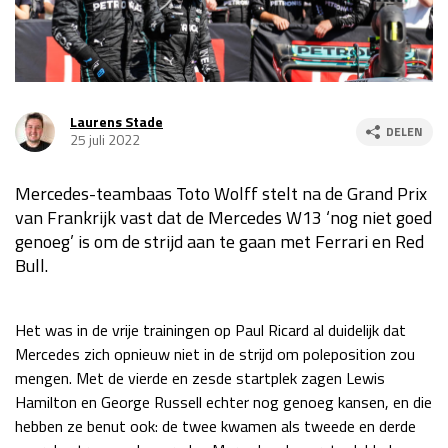
Race
za 13:00 - 15:00
GP VERENIGDE STATEN 2026
23 - 25 okt
Laurens Stade
DELEN
25 juli 2022
GP SÃO PAULO 2026
06 - 08 nov
Mercedes-teambaas Toto Wolff stelt na de Grand Prix
Kwalificatie
za 23:00 - 00:00
van Frankrijk vast dat de Mercedes W13 ‘nog niet goed
Race
zo 21:00 - 23:00
genoeg’ is om de strijd aan te gaan met Ferrari en Red
Bull.
Kwalificatie
za 19:00 - 20:00
Race
zo 18:00 - 20:00
Het was in de vrije trainingen op Paul Ricard al duidelijk dat
GP MEXICO 2026
30 okt - 01 nov
Mercedes zich opnieuw niet in de strijd om poleposition zou
mengen. Met de vierde en zesde startplek zagen Lewis
Hamilton en George Russell echter nog genoeg kansen, en die
LAS VEGAS GRAND PRIX 2026
20 - 22 nov
hebben ze benut ook: de twee kwamen als tweede en derde
Kwalificatie
za 22:00 - 23:00