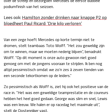
over de streep en bezorgden Mercedes de eerste dubbele
podiumfinish van het seizoen.
Race
zo 21:00 - 23:00
GP ABU DHABI 2026
04 - 06 dec
Lees ook:
Hamilton zonder drinken naar knappe P2 op
Kwalificatie
za 05:00 - 06:00
bloedheet Paul Ricard: ‘Drie kilo verloren’
Race
zo 05:00 - 07:00
Kwalificatie
za 15:00 - 16:00
Van een zege hoeft Mercedes op korte termijn niet te
Race
zo 14:00 - 16:00
dromen, stelt teambaas Toto Wolff. “Het zou geweldig zijn
om te winnen, maar we moeten nederig blijven”, benadrukt
GP QATAR 2026
27 - 29 nov
Wolff. “Op dit moment is onze auto gewoon niet goed
genoeg om met de jongens vooraan te strijden. Ik ben nog
altijd pessimistisch omdat we zo’n zes à zeven tienden van
een seconde tekortkomen op de leiders.”
Kwalificatie
za 19:00 - 20:00
Zo pessimistisch als Wolff is, ziet hij ook het positieve van de
Race
zo 17:00 - 19:00
race in. “Het was een geweldige teamprestatie en de coureurs
hebben het heel goed gedaan. George was slim en snel, Lewis
was een leeuw. We halen er op racedag het maximale uit”,
stelt de Oostenrijker vast.