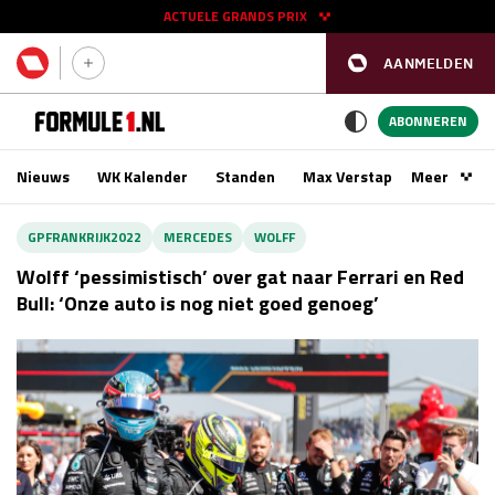
ACTUELE GRANDS PRIX
AANMELDEN
GP SPANJE 2026
11 - 13 sep
ABONNEREN
Nieuws
WK Kalender
Standen
Max Verstappen
Meer
Podca
Kwalificatie
za 16:00 - 17:00
GPFRANKRIJK2022
MERCEDES
WOLFF
Race
zo 15:00 - 17:00
Wolff ‘pessimistisch’ over gat naar Ferrari en Red
Bull: ‘Onze auto is nog niet goed genoeg’
GP SINGAPORE 2026
09 - 11 okt
GP AZERBEIDZJAN 2026
24 - 26 sep
Kwalificatie
za 15:00 - 16:00
Race
zo 14:00 - 16:00
Kwalificatie
vr 14:00 - 15:00