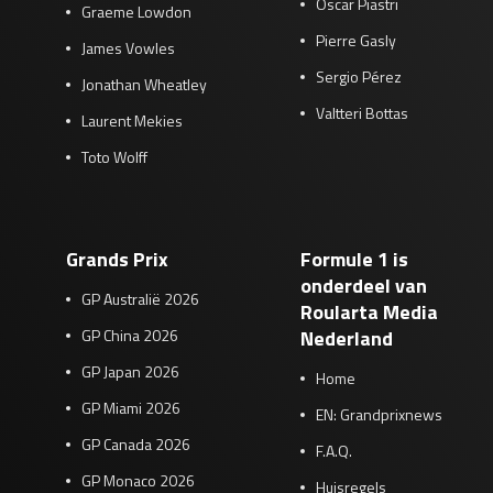
Oscar Piastri
Graeme Lowdon
Pierre Gasly
James Vowles
Sergio Pérez
Jonathan Wheatley
Valtteri Bottas
Laurent Mekies
Toto Wolff
Grands Prix
Formule 1 is
onderdeel van
GP Australië 2026
Roularta Media
GP China 2026
Nederland
GP Japan 2026
Home
GP Miami 2026
EN: Grandprixnews
GP Canada 2026
F.A.Q.
GP Monaco 2026
Huisregels