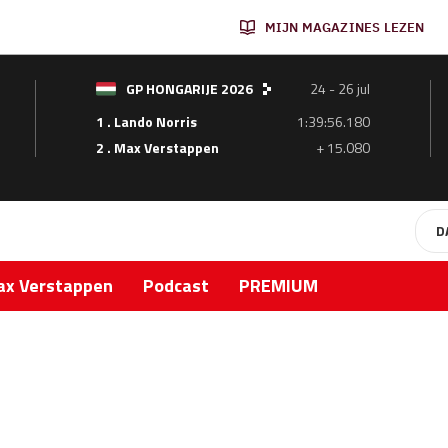
MIJN MAGAZINES LEZEN
GP HONGARIJE 2026
24 - 26 jul
1 . Lando Norris
1:39:56.180
2 . Max Verstappen
+ 15.080
D
x Verstappen
Podcast
PREMIUM