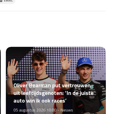
EMAIL
Oliver Bearman put vertrouwen
uit leeftijdsgenoten: ‘In de juiste
auto win ik ook races’
05 augustus 2026 10:00 -
Nieuws