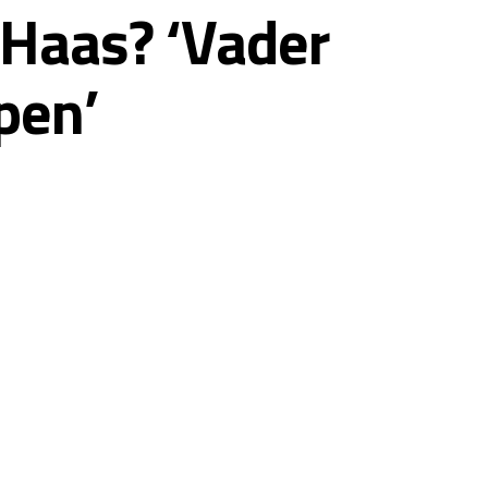
Haas? ‘Vader
pen’