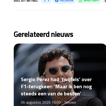
X
FACEBOOK
WHATSAPP
DEEL DIT ARTIKEL:
Gerelateerd nieuws
Sergio Pérez had ‘twijfels’ over
F1-terugkeer: ‘Maar ik ben nog
steeds een van de besten’
06 augustus 2026 10:00 -
Nieuws