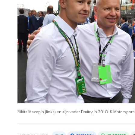
Nikita Mazepin (links) en zijn vader Dmitry in 2018. © Motorsport