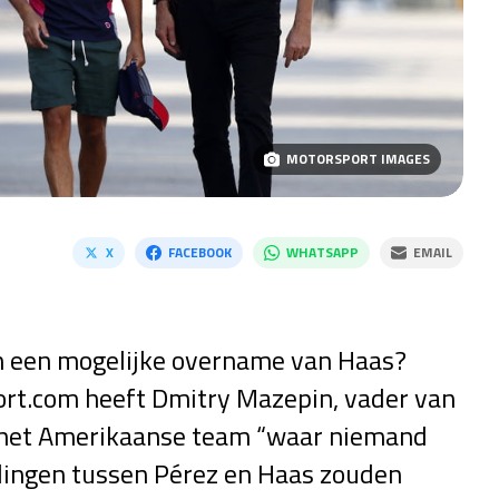
MOTORSPORT IMAGES
X
FACEBOOK
WHATSAPP
EMAIL
an een mogelijke overname van Haas?
ort.com heeft Dmitry Mazepin, vader van
p het Amerikaanse team “waar niemand
lingen tussen Pérez en Haas zouden