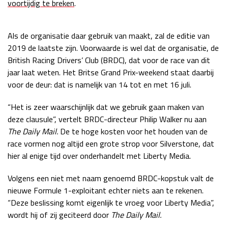
voortijdig te breken
.
Race
zo 21:00 - 23:00
GP ABU DHABI 2026
04 - 06 dec
Als de organisatie daar gebruik van maakt, zal de editie van
Kwalificatie
za 05:00 - 06:00
2019 de laatste zijn. Voorwaarde is wel dat de organisatie, de
Race
zo 05:00 - 07:00
British Racing Drivers’ Club (BRDC), dat voor de race van dit
jaar laat weten. Het Britse Grand Prix-weekend staat daarbij
Kwalificatie
za 15:00 - 16:00
voor de deur: dat is namelijk van 14 tot en met 16 juli.
Race
zo 14:00 - 16:00
“Het is zeer waarschijnlijk dat we gebruik gaan maken van
GP QATAR 2026
27 - 29 nov
deze clausule”, vertelt BRDC-directeur Philip Walker nu aan
The Daily Mail.
De te hoge kosten voor het houden van de
race vormen nog altijd een grote strop voor Silverstone, dat
hier al enige tijd over onderhandelt met Liberty Media.
Kwalificatie
za 19:00 - 20:00
Race
zo 17:00 - 19:00
Volgens een niet met naam genoemd BRDC-kopstuk valt de
nieuwe Formule 1-exploitant echter niets aan te rekenen.
“Deze beslissing komt eigenlijk te vroeg voor Liberty Media”,
wordt hij of zij geciteerd door
The Daily Mail.