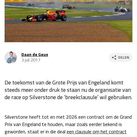
Race
za 13:00 - 15:00
GP VERENIGDE STATEN 2026
23 - 25 okt
GP SÃO PAULO 2026
06 - 08 nov
Daan de Geus
DELEN
3 juli 2017
Kwalificatie
za 23:00 - 00:00
Race
zo 21:00 - 23:00
De toekomst van de Grote Prijs van Engeland komt
Kwalificatie
za 19:00 - 20:00
steeds meer onder druk te staan nu de organisatie van
Race
zo 18:00 - 20:00
de race op Silverstone de ‘breekclausule’ wil gebruiken.
GP MEXICO 2026
30 okt - 01 nov
Silverstone heeft tot en met 2026 een contract om de Grand
Prix van Engeland te houden, maar zoals eerder bekend is
LAS VEGAS GRAND PRIX 2026
20 - 22 nov
geworden, staat er in die deal
een clausule om het contract
Kwalificatie
za 22:00 - 23:00