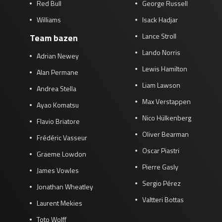
Red Bull
George Russell
Williams
Isack Hadjar
Lance Stroll
Team bazen
Lando Norris
Adrian Newey
Lewis Hamilton
Alan Permane
Liam Lawson
Andrea Stella
Max Verstappen
Ayao Komatsu
Nico Hülkenberg
Flavio Briatore
Oliver Bearman
Frédéric Vasseur
Oscar Piastri
Graeme Lowdon
Pierre Gasly
James Vowles
Sergio Pérez
Jonathan Wheatley
Valtteri Bottas
Laurent Mekies
Toto Wolff