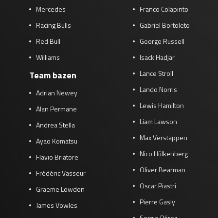
Mercedes
Franco Colapinto
Racing Bulls
Gabriel Bortoleto
Red Bull
George Russell
Williams
Isack Hadjar
Lance Stroll
Team bazen
Lando Norris
Adrian Newey
Lewis Hamilton
Alan Permane
Liam Lawson
Andrea Stella
Max Verstappen
Ayao Komatsu
Nico Hülkenberg
Flavio Briatore
Oliver Bearman
Frédéric Vasseur
Oscar Piastri
Graeme Lowdon
Pierre Gasly
James Vowles
Sergio Pérez