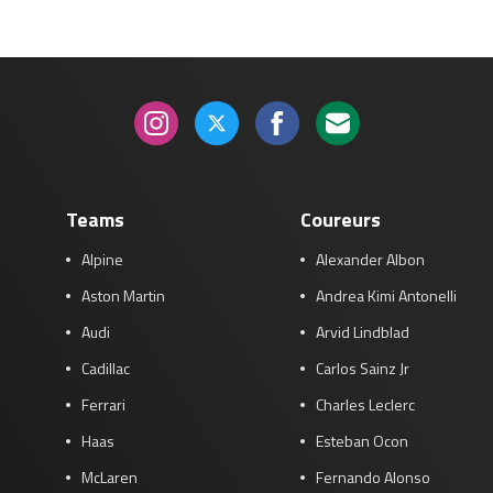
Race
zo 21:00 - 23:00
GP ABU DHABI 2026
04 - 06 dec
Kwalificatie
za 05:00 - 06:00
Race
zo 05:00 - 07:00
Kwalificatie
za 15:00 - 16:00
Race
zo 14:00 - 16:00
Teams
Coureurs
GP QATAR 2026
27 - 29 nov
Alpine
Alexander Albon
Aston Martin
Andrea Kimi Antonelli
Audi
Arvid Lindblad
Kwalificatie
za 19:00 - 20:00
Cadillac
Carlos Sainz Jr
Race
zo 17:00 - 19:00
Ferrari
Charles Leclerc
Haas
Esteban Ocon
McLaren
Fernando Alonso