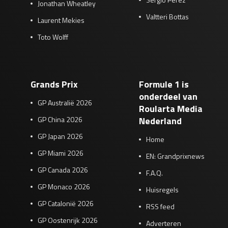
Jonathan Wheatley
Valtteri Bottas
Laurent Mekies
Toto Wolff
Grands Prix
Formule 1 is
onderdeel van
GP Australië 2026
Roularta Media
GP China 2026
Nederland
GP Japan 2026
Home
GP Miami 2026
EN: Grandprixnews
GP Canada 2026
F.A.Q.
GP Monaco 2026
Huisregels
GP Catalonië 2026
RSS feed
GP Oostenrijk 2026
Adverteren