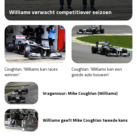
Race
za 13:00 - 15:00
Williams verwacht competitiever seizoen
GP VERENIGDE STATEN 2026
23 - 25 okt
GP SÃO PAULO 2026
06 - 08 nov
Kwalificatie
za 23:00 - 00:00
Race
zo 21:00 - 23:00
Coughlan: ‘Williams kan races
Coughlan: ‘Williams kan een
winnen’
goede auto bouwen’
Kwalificatie
za 19:00 - 20:00
Race
zo 18:00 - 20:00
Vragenvuur: Mike Coughlan (Williams)
GP MEXICO 2026
30 okt - 01 nov
Williams geeft Mike Coughlan tweede kans
LAS VEGAS GRAND PRIX 2026
20 - 22 nov
Kwalificatie
za 22:00 - 23:00