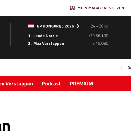
MIJN MAGAZINES LEZEN
GP HONGARIJE 2026
24 - 26 jul
1 . Lando Norris
1:39:56.180
2 . Max Verstappen
+ 15.080
D
x Verstappen
Podcast
PREMIUM
an