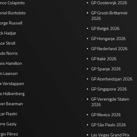
nco Colapinto
GP Oostenrijk 2026
riel Bortoleto
GP Groot-Brittannië
2026
orge Russell
GP België 2026
ck Hadjar
GP Hongarije 2026
ce Stroll
GP Nederland 2026
do Norris
GP Italië 2026
wis Hamilton
GP Spanje 2026
am Lawson
GP Azerbeidzjan 2026
x Verstappen
GP Singapore 2026
co Hülkenberg
GP Verenigde Staten
iver Bearman
2026
ar Piastri
GP Mexico 2026
rre Gasly
GP São Paulo 2026
rgio Pérez
Las Vegas Grand Prix