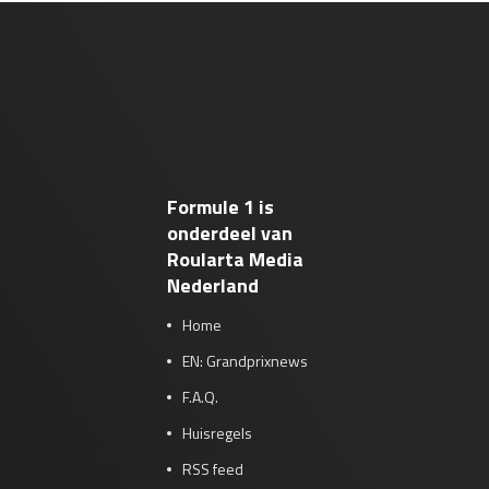
Formule 1 is
onderdeel van
Roularta Media
Nederland
Home
EN: Grandprixnews
F.A.Q.
Huisregels
RSS feed