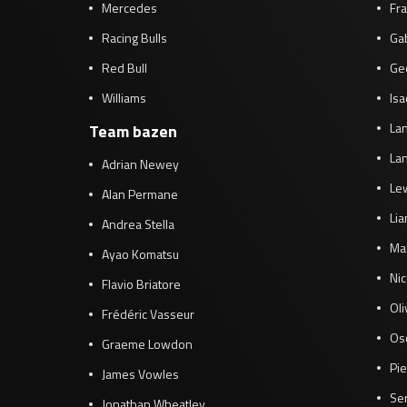
Mercedes
Fra
Racing Bulls
Gab
Red Bull
Ge
Williams
Isa
Lan
Team bazen
Lan
Adrian Newey
Le
Alan Permane
Li
Andrea Stella
Ma
Ayao Komatsu
Ni
Flavio Briatore
Ol
Frédéric Vasseur
Osc
Graeme Lowdon
Pie
James Vowles
Se
Jonathan Wheatley