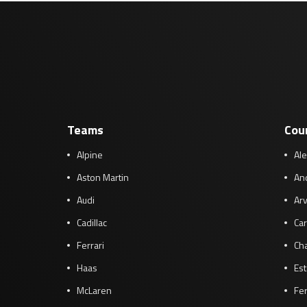
Teams
Cou
Alpine
Al
Aston Martin
And
Audi
Arv
Cadillac
Car
Ferrari
Cha
Haas
Es
McLaren
Fe