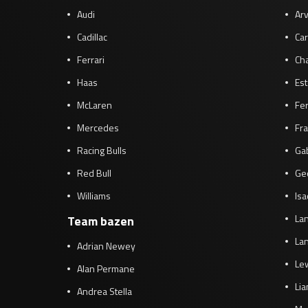
Audi
Arv
Cadillac
Car
Ferrari
Cha
Haas
Es
McLaren
Fe
Mercedes
Fra
Racing Bulls
Gab
Red Bull
Ge
Williams
Isa
Lan
Team bazen
Lan
Adrian Newey
Le
Alan Permane
Li
Andrea Stella