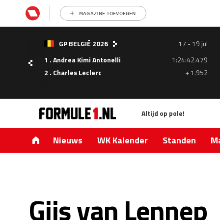
MAGAZINE TOEVOEGEN
- 05
GP BELGIË 2026
17 - 19 jul
ul
1 . Andrea Kimi Antonelli
1:24:42.479
1.335
2 . Charles Leclerc
+ 1.952
0.427
Altijd op pole!
Nieuws
WK Kalender
Standen
Ma
Gijs van Lennep