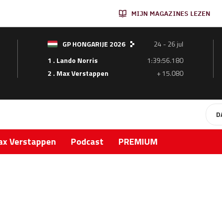
MIJN MAGAZINES LEZEN
GP HONGARIJE 2026
24 - 26 jul
1 . Lando Norris
1:39:56.180
2 . Max Verstappen
+ 15.080
D
x Verstappen
Podcast
PREMIUM