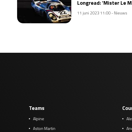
Longread: ‘Mister Le M
11 juni 2023 11:00 -
Nieuws
Teams
Cou
Alpine
Al
Aston Martin
And