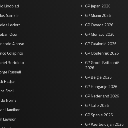
id Lindblad
GP Japan 2026
los Sainz Jr
GP Miami 2026
rles Leclerc
GP Canada 2026
teban Ocon
GP Monaco 2026
rnando Alonso
GP Catalonië 2026
nco Colapinto
GP Oostenrijk 2026
riel Bortoleto
GP Groot-Brittannië
2026
orge Russell
GP België 2026
ck Hadjar
GP Hongarije 2026
ce Stroll
GP Nederland 2026
do Norris
GP Italië 2026
wis Hamilton
GP Spanje 2026
am Lawson
GP Azerbeidzjan 2026