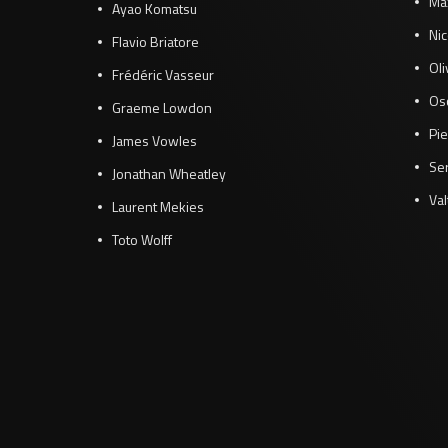
Ma
Ayao Komatsu
Ni
Flavio Briatore
Ol
Frédéric Vasseur
Osc
Graeme Lowdon
Pie
James Vowles
Se
Jonathan Wheatley
Val
Laurent Mekies
Toto Wolff