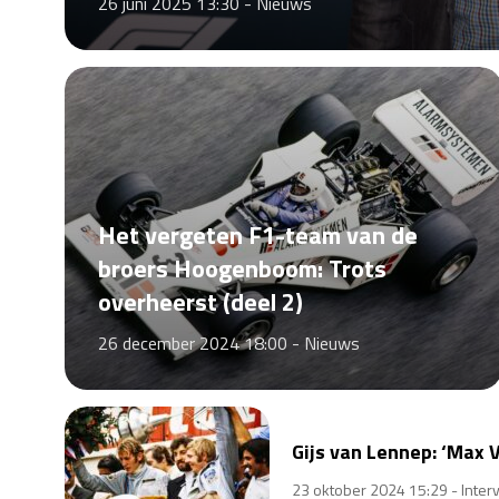
26 juni 2025 13:30 -
Nieuws
Het vergeten F1-team van de
broers Hoogenboom: Trots
overheerst (deel 2)
26 december 2024 18:00 -
Nieuws
Gijs van Lennep: ‘Max 
23 oktober 2024 15:29 -
Inter