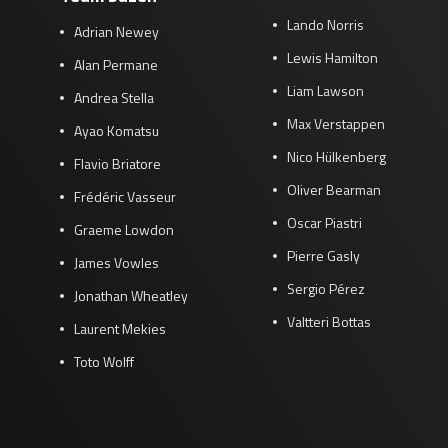
Lando Norris
Adrian Newey
Lewis Hamilton
Alan Permane
Liam Lawson
Andrea Stella
Max Verstappen
Ayao Komatsu
Nico Hülkenberg
Flavio Briatore
Oliver Bearman
Frédéric Vasseur
Oscar Piastri
Graeme Lowdon
Pierre Gasly
James Vowles
Sergio Pérez
Jonathan Wheatley
Valtteri Bottas
Laurent Mekies
Toto Wolff