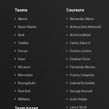
Race
zo 21:00 - 23:00
Teams
Coureurs
GP ABU DHABI 2026
04 - 06 dec
Kwalificatie
za 05:00 - 06:00
Alpine
Alexander Albon
Race
zo 05:00 - 07:00
Aston Martin
Andrea Kimi Antonelli
Kwalificatie
za 15:00 - 16:00
Audi
Arvid Lindblad
Race
zo 14:00 - 16:00
Cadillac
Carlos Sainz Jr
Ferrari
Charles Leclerc
GP QATAR 2026
27 - 29 nov
Haas
Esteban Ocon
McLaren
Fernando Alonso
Mercedes
Franco Colapinto
Kwalificatie
za 19:00 - 20:00
Racing Bulls
Gabriel Bortoleto
Race
zo 17:00 - 19:00
Red Bull
George Russell
Williams
Isack Hadjar
Lance Stroll
Team bazen