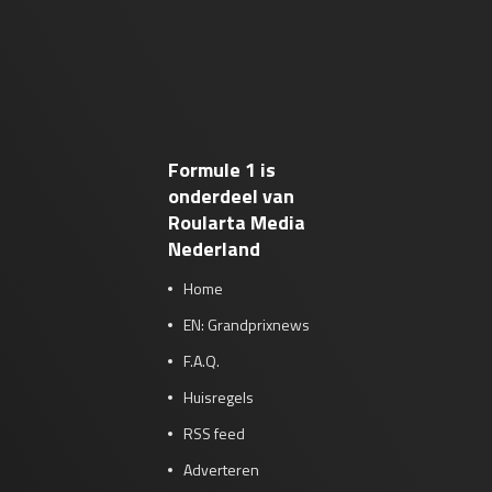
Formule 1 is
onderdeel van
Roularta Media
Nederland
Home
EN: Grandprixnews
F.A.Q.
Huisregels
RSS feed
Adverteren