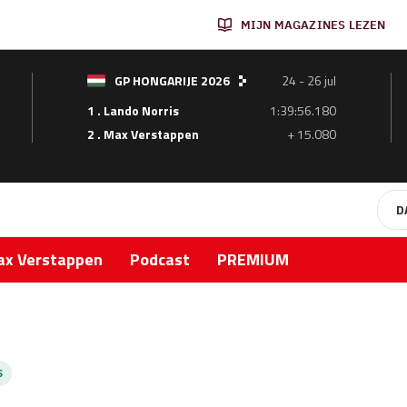
MIJN MAGAZINES LEZEN
GP HONGARIJE 2026
24 - 26 jul
1 . Lando Norris
1:39:56.180
2 . Max Verstappen
+ 15.080
D
x Verstappen
Podcast
PREMIUM
S