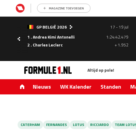
MAGAZINE TOEVOEGEN
- 05
GP BELGIË 2026
17 - 19 jul
ul
1 . Andrea Kimi Antonelli
1:24:42.479
1.335
2 . Charles Leclerc
+ 1.952
0.427
Altijd op pole!
Nieuws
WK Kalender
Standen
Ma
CATERHAM
FERNANDES
LOTUS
RICCIARDO
TEAM LOTU