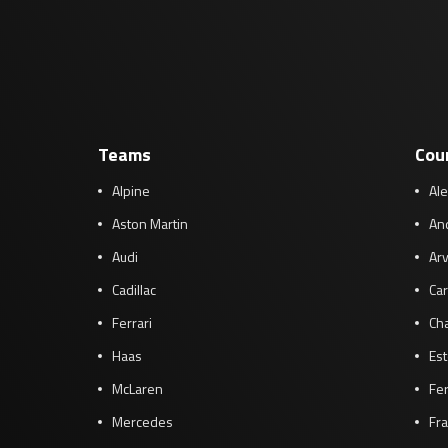
Teams
Cou
Alpine
Al
Aston Martin
And
Audi
Arv
Cadillac
Car
Ferrari
Cha
Haas
Es
McLaren
Fe
Mercedes
Fra