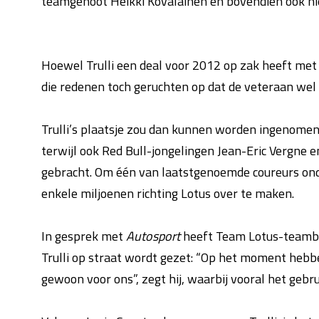
teamgenoot Heikki Kovalainen en bovendien ook niet
Hoewel Trulli een deal voor 2012 op zak heeft met 
die redenen toch geruchten op dat de veteraan wel
Trulli’s plaatsje zou dan kunnen worden ingenomen 
terwijl ook Red Bull-jongelingen Jean-Eric Vergne e
gebracht. Om één van laatstgenoemde coureurs onde
enkele miljoenen richting Lotus over te maken.
In gesprek met
Autosport
heeft Team Lotus-teamba
Trulli op straat wordt gezet: “Op het moment hebbe
gewoon voor ons”, zegt hij, waarbij vooral het gebr