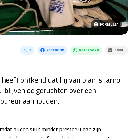
FORMULE1
X
FACEBOOK
WHATSAPP
EMAIL
eft ontkend dat hij van plan is Jarno
al blijven de geruchten over een
 coureur aanhouden.
omdat hij een stuk minder presteert dan zijn