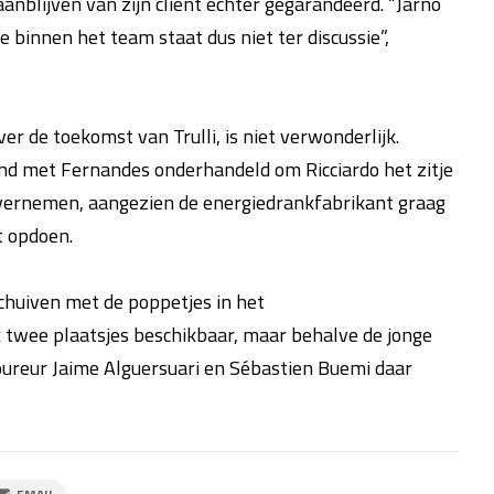
aanblijven van zijn cliënt echter gegarandeerd. “Jarno
e binnen het team staat dus niet ter discussie”,
r de toekomst van Trulli, is niet verwonderlijk.
d met Fernandes onderhandeld om Ricciardo het zitje
overnemen, aangezien de energiedrankfabrikant graag
t opdoen.
chuiven met de poppetjes in het
k twee plaatsjes beschikbaar, maar behalve de jonge
oureur Jaime Alguersuari en Sébastien Buemi daar