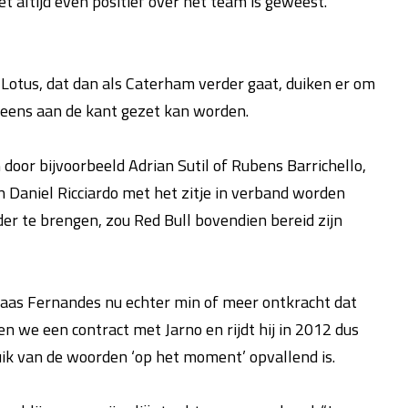
 altijd even positief over het team is geweest.
Lotus, dat dan als Caterham verder gaat, duiken er om
 eens aan de kant gezet kan worden.
door bijvoorbeeld Adrian Sutil of Rubens Barrichello,
n Daniel Ricciardo met het zitje in verband worden
r te brengen, zou Red Bull bovendien bereid zijn
as Fernandes nu echter min of meer ontkracht dat
n we een contract met Jarno en rijdt hij in 2012 dus
uik van de woorden ‘op het moment’ opvallend is.