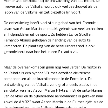
Horner was betrokken bij de ontwikkeling van dat model. De
nieuwe auto, de Valhalla, wordt ook wel beschouwd als de
Race
zo 21:00 - 23:00
GP ABU DHABI 2026
04 - 06 dec
‘zoon van de Valkyrie’ en zet diezelfde lijn voort.
Kwalificatie
za 05:00 - 06:00
De ontwikkeling heeft veel steun gehad van het Formule 1-
Race
zo 05:00 - 07:00
team van Aston Martin en maakt gebruik van veel technieken
en hulpmiddelen uit de sport. Zo hebben Lance Stroll en
Kwalificatie
za 15:00 - 16:00
Fernando Alonso geholpen de handling van de auto te
Race
zo 14:00 - 16:00
verbeteren. De plaatsing van de bestuurdersstoel is ook
gemodelleerd naar hoe het in een F1-auto zit.
GP QATAR 2026
27 - 29 nov
Maar de overeenkomsten gaan nog veel verder. De motor in
de Valhalla is een hybride V8, met dezelfde elektrische
Kwalificatie
za 19:00 - 20:00
componenten als de krachtbronnen in de Formule 1. De
Race
zo 17:00 - 19:00
ontwikkeling van de Valhalla vond grotendeels plaats in de
simulator van het Aston Martin F1-team. Bij de ontwikkeling
van de vloer en de bijbehorende aerodynamica is gekeken naar
zowel de AMR23 waar Aston Martin in de F1 mee rijdt, als de
vloerelementen van de Valkyrie. Nogmaals: de auto