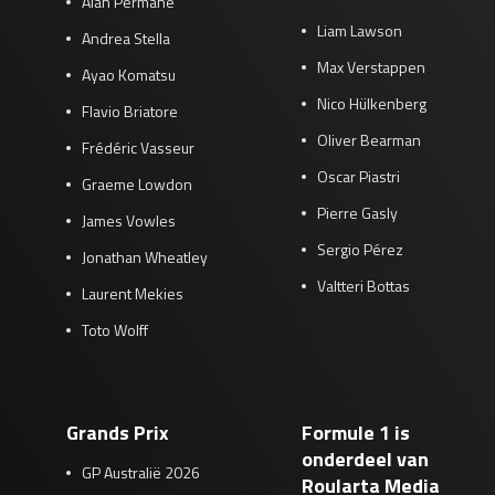
Alan Permane
Liam Lawson
Andrea Stella
Max Verstappen
Ayao Komatsu
Nico Hülkenberg
Flavio Briatore
Oliver Bearman
Frédéric Vasseur
Oscar Piastri
Graeme Lowdon
Pierre Gasly
James Vowles
Sergio Pérez
Jonathan Wheatley
Valtteri Bottas
Laurent Mekies
Toto Wolff
Grands Prix
Formule 1 is
onderdeel van
GP Australië 2026
Roularta Media