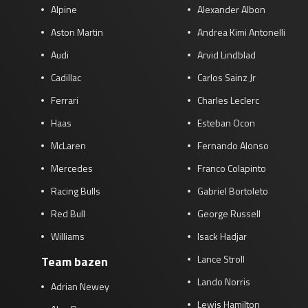
Alpine
Alexander Albon
Aston Martin
Andrea Kimi Antonelli
Audi
Arvid Lindblad
Cadillac
Carlos Sainz Jr
Ferrari
Charles Leclerc
Haas
Esteban Ocon
McLaren
Fernando Alonso
Mercedes
Franco Colapinto
Racing Bulls
Gabriel Bortoleto
Red Bull
George Russell
Williams
Isack Hadjar
Lance Stroll
Team bazen
Lando Norris
Adrian Newey
Lewis Hamilton