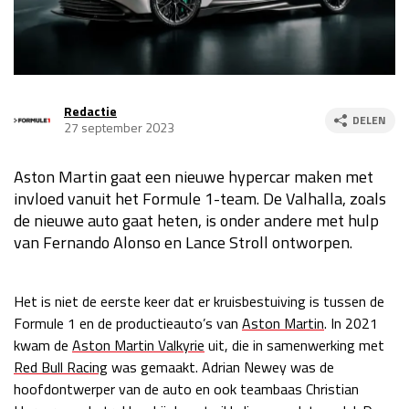
Race
za 13:00 - 15:00
GP VERENIGDE STATEN 2026
23 - 25 okt
Redactie
DELEN
27 september 2023
GP SÃO PAULO 2026
06 - 08 nov
Aston Martin gaat een nieuwe hypercar maken met
Kwalificatie
za 23:00 - 00:00
invloed vanuit het Formule 1-team. De Valhalla, zoals
Race
zo 21:00 - 23:00
de nieuwe auto gaat heten, is onder andere met hulp
van Fernando Alonso en Lance Stroll ontworpen.
Kwalificatie
za 19:00 - 20:00
Race
zo 18:00 - 20:00
Het is niet de eerste keer dat er kruisbestuiving is tussen de
GP MEXICO 2026
30 okt - 01 nov
Formule 1 en de productieauto’s van
Aston Martin
. In 2021
kwam de
Aston Martin Valkyrie
uit, die in samenwerking met
Red Bull Racing
was gemaakt. Adrian Newey was de
LAS VEGAS GRAND PRIX 2026
20 - 22 nov
hoofdontwerper van de auto en ook teambaas Christian
Kwalificatie
za 22:00 - 23:00