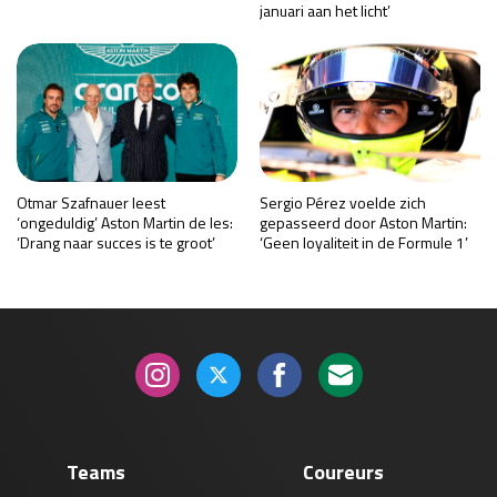
januari aan het licht’
Otmar Szafnauer leest
Sergio Pérez voelde zich
‘ongeduldig’ Aston Martin de les:
gepasseerd door Aston Martin:
‘Drang naar succes is te groot’
‘Geen loyaliteit in de Formule 1’
Teams
Coureurs