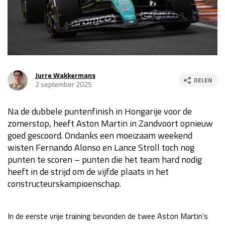
Race
za 13:00 - 15:00
GP VERENIGDE STATEN 2026
23 - 25 okt
Jurre Wakkermans
DELEN
2 september 2025
GP SÃO PAULO 2026
06 - 08 nov
Kwalificatie
za 23:00 - 00:00
Na de dubbele puntenfinish in Hongarije voor de
Race
zo 21:00 - 23:00
zomerstop, heeft Aston Martin in Zandvoort opnieuw
goed gescoord. Ondanks een moeizaam weekend
Kwalificatie
za 19:00 - 20:00
wisten Fernando Alonso en Lance Stroll toch nog
Race
zo 18:00 - 20:00
punten te scoren – punten die het team hard nodig
heeft in de strijd om de vijfde plaats in het
GP MEXICO 2026
30 okt - 01 nov
constructeurskampioenschap.
LAS VEGAS GRAND PRIX 2026
20 - 22 nov
In de eerste vrije training bevonden de twee Aston Martin’s
Kwalificatie
za 22:00 - 23:00