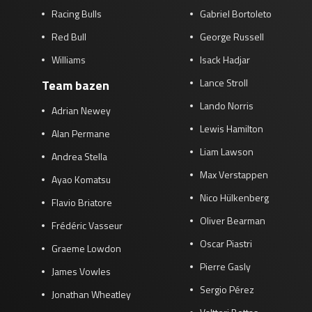
Racing Bulls
Gabriel Bortoleto
Red Bull
George Russell
Williams
Isack Hadjar
Lance Stroll
Team bazen
Lando Norris
Adrian Newey
Lewis Hamilton
Alan Permane
Liam Lawson
Andrea Stella
Max Verstappen
Ayao Komatsu
Nico Hülkenberg
Flavio Briatore
Oliver Bearman
Frédéric Vasseur
Oscar Piastri
Graeme Lowdon
Pierre Gasly
James Vowles
Sergio Pérez
Jonathan Wheatley