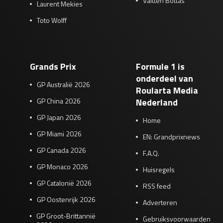
Valtteri Bottas
Laurent Mekies
Toto Wolff
Grands Prix
Formule 1 is
onderdeel van
GP Australië 2026
Roularta Media
GP China 2026
Nederland
GP Japan 2026
Home
GP Miami 2026
EN: Grandprixnews
GP Canada 2026
F.A.Q.
GP Monaco 2026
Huisregels
GP Catalonië 2026
RSS feed
GP Oostenrijk 2026
Adverteren
GP Groot-Brittannië
Gebruiksvoorwaarden