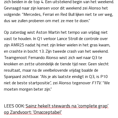
zich beiden in de top 4. Een uitstekend begin van het weekend.
Race
zo 21:00 - 23:00
Gevraagd naar zijn kansen voor dit weekend zei Alonso het
GP ABU DHABI 2026
04 - 06 dec
volgende:
“Mercedes, Ferrari en Red Bull lijken niet te ver weg,
Kwalificatie
za 05:00 - 06:00
dus we zullen proberen om met ze mee te doen.”
Race
zo 05:00 - 07:00
Op zaterdag wist Aston Martin het tempo van vrijdag niet
Kwalificatie
za 15:00 - 16:00
vast te houden. In Q1 verloor Lance Stroll de controle over
Race
zo 14:00 - 16:00
zijn AMR25 nadat hij met zijn linker wielen in het gras kwam,
en crashte in bocht 13. Zijn tweede crash van het weekend.
Teamgenoot Fernando Alonso wist zich wel naar Q3 te
GP QATAR 2026
27 - 29 nov
knokken en zette uiteindelijk de tiende tijd neer. Geen slecht
resultaat, maar na de veelbelovende vrijdag baalde de
Spanjaard zichtbaar. “Als je als laatste eindigt in Q3, is P10
niet de beste startpositie”, zei Alonso tegenover
F1TV
. “We
Kwalificatie
za 19:00 - 20:00
moeten morgen beter zijn.”
Race
zo 17:00 - 19:00
LEES OOK:
Sainz hekelt stewards na ‘complete grap’
op Zandvoort: ‘Onacceptabel’