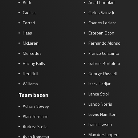
Audi
Arvid Lindblad
Cadillac
Carlos Sainz Jr
Ferrari
Charles Leclerc
Haas
Esteban Ocon
McLaren
Fernando Alonso
Mercedes
Franco Colapinto
Racing Bulls
Gabriel Bortoleto
Red Bull
George Russell
Williams
Isack Hadjar
Lance Stroll
Team bazen
Lando Norris
Adrian Newey
Lewis Hamilton
Alan Permane
Liam Lawson
Andrea Stella
Max Verstappen
Ayao Komatsu