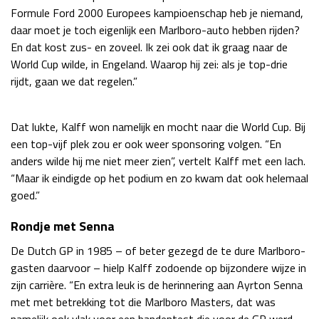
Formule Ford 2000 Europees kampioenschap heb je niemand,
daar moet je toch eigenlijk een Marlboro-auto hebben rijden?
En dat kost zus- en zoveel. Ik zei ook dat ik graag naar de
World Cup wilde, in Engeland. Waarop hij zei: als je top-drie
rijdt, gaan we dat regelen.”
Dat lukte, Kalff won namelijk en mocht naar die World Cup. Bij
een top-vijf plek zou er ook weer sponsoring volgen. “En
anders wilde hij me niet meer zien”, vertelt Kalff met een lach.
“Maar ik eindigde op het podium en zo kwam dat ook helemaal
goed.”
Rondje met Senna
De Dutch GP in 1985 – of beter gezegd de te dure Marlboro-
gasten daarvoor – hielp Kalff zodoende op bijzondere wijze in
zijn carrière. “En extra leuk is de herinnering aan Ayrton Senna
met met betrekking tot die Marlboro Masters, dat was
namelijk ook vlak voor een bandentest die voor de GP werd