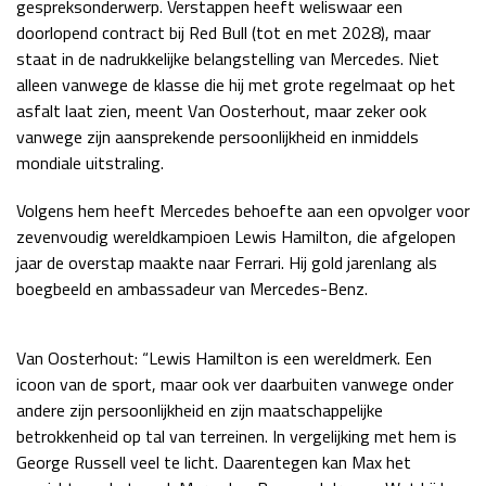
gespreksonderwerp. Verstappen heeft weliswaar een
Race
zo 21:00 - 23:00
doorlopend contract bij Red Bull (tot en met 2028), maar
GP ABU DHABI 2026
04 - 06 dec
staat in de nadrukkelijke belangstelling van Mercedes. Niet
Kwalificatie
za 05:00 - 06:00
alleen vanwege de klasse die hij met grote regelmaat op het
Race
zo 05:00 - 07:00
asfalt laat zien, meent Van Oosterhout, maar zeker ook
vanwege zijn aansprekende persoonlijkheid en inmiddels
Kwalificatie
za 15:00 - 16:00
mondiale uitstraling.
Race
zo 14:00 - 16:00
Volgens hem heeft Mercedes behoefte aan een opvolger voor
zevenvoudig wereldkampioen Lewis Hamilton, die afgelopen
GP QATAR 2026
27 - 29 nov
jaar de overstap maakte naar Ferrari. Hij gold jarenlang als
boegbeeld en ambassadeur van Mercedes-Benz.
Kwalificatie
za 19:00 - 20:00
Van Oosterhout: “Lewis Hamilton is een wereldmerk. Een
Race
zo 17:00 - 19:00
icoon van de sport, maar ook ver daarbuiten vanwege onder
andere zijn persoonlijkheid en zijn maatschappelijke
betrokkenheid op tal van terreinen. In vergelijking met hem is
George Russell veel te licht. Daarentegen kan Max het