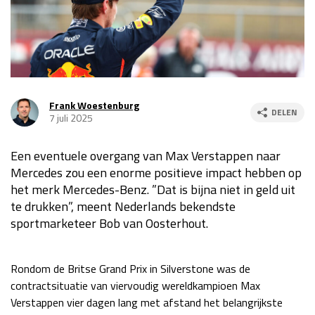
Race
za 13:00 - 15:00
GP VERENIGDE STATEN 2026
23 - 25 okt
Frank Woestenburg
DELEN
7 juli 2025
GP SÃO PAULO 2026
06 - 08 nov
Kwalificatie
za 23:00 - 00:00
Een eventuele overgang van Max Verstappen naar
Race
zo 21:00 - 23:00
Mercedes zou een enorme positieve impact hebben op
het merk Mercedes-Benz. ”Dat is bijna niet in geld uit
Kwalificatie
za 19:00 - 20:00
te drukken”, meent Nederlands bekendste
Race
zo 18:00 - 20:00
sportmarketeer Bob van Oosterhout.
GP MEXICO 2026
30 okt - 01 nov
Rondom de Britse Grand Prix in Silverstone was de
contractsituatie van viervoudig wereldkampioen Max
LAS VEGAS GRAND PRIX 2026
20 - 22 nov
Verstappen vier dagen lang met afstand het belangrijkste
Kwalificatie
za 22:00 - 23:00