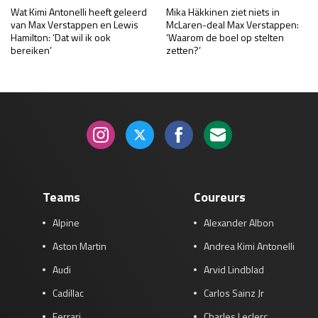
Wat Kimi Antonelli heeft geleerd
Mika Häkkinen ziet niets in
van Max Verstappen en Lewis
McLaren-deal Max Verstappen:
Hamilton: ‘Dat wil ik ook
‘Waarom de boel op stelten
bereiken’
zetten?’
Teams
Coureurs
Alpine
Alexander Albon
Aston Martin
Andrea Kimi Antonelli
Audi
Arvid Lindblad
Cadillac
Carlos Sainz Jr
Ferrari
Charles Leclerc