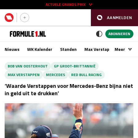
ACTUELE GRANDS PRIX
AANMELDEN
GP SPANJE 2026
11 - 13 sep
ABONNEREN
Nieuws
WK Kalender
Standen
Max Verstappen
Meer
Podca
Kwalificatie
za 16:00 - 17:00
BOB VAN OOSTERHOUT
GP GROOT-BRITTANNIË
Race
zo 15:00 - 17:00
MAX VERSTAPPEN
MERCEDES
RED BULL RACING
‘Waarde Verstappen voor Mercedes-Benz bijna niet
GP SINGAPORE 2026
09 - 11 okt
in geld uit te drukken’
GP AZERBEIDZJAN 2026
24 - 26 sep
Kwalificatie
za 15:00 - 16:00
Race
zo 14:00 - 16:00
Kwalificatie
vr 14:00 - 15:00