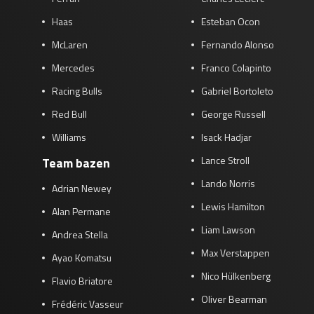
Haas
Esteban Ocon
McLaren
Fernando Alonso
Mercedes
Franco Colapinto
Racing Bulls
Gabriel Bortoleto
Red Bull
George Russell
Williams
Isack Hadjar
Lance Stroll
Team bazen
Lando Norris
Adrian Newey
Lewis Hamilton
Alan Permane
Liam Lawson
Andrea Stella
Max Verstappen
Ayao Komatsu
Nico Hülkenberg
Flavio Briatore
Oliver Bearman
Frédéric Vasseur