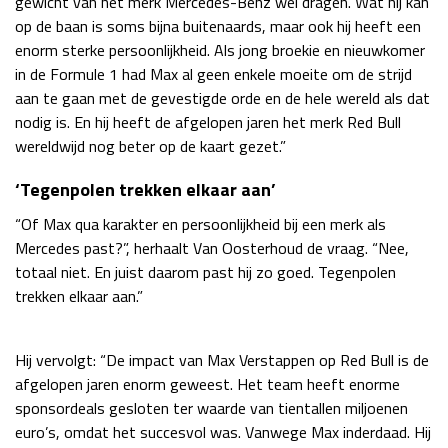
gewicht van het merk Mercedes-Benz wel dragen. Wat hij kan
op de baan is soms bijna buitenaards, maar ook hij heeft een
enorm sterke persoonlijkheid. Als jong broekie en nieuwkomer
in de Formule 1 had Max al geen enkele moeite om de strijd
aan te gaan met de gevestigde orde en de hele wereld als dat
nodig is. En hij heeft de afgelopen jaren het merk Red Bull
wereldwijd nog beter op de kaart gezet.”
‘Tegenpolen trekken elkaar aan’
“Of Max qua karakter en persoonlijkheid bij een merk als
Mercedes past?”, herhaalt Van Oosterhoud de vraag. “Nee,
totaal niet. En juist daarom past hij zo goed. Tegenpolen
trekken elkaar aan.”
Hij vervolgt: “De impact van Max Verstappen op Red Bull is de
afgelopen jaren enorm geweest. Het team heeft enorme
sponsordeals gesloten ter waarde van tientallen miljoenen
euro’s, omdat het succesvol was. Vanwege Max inderdaad. Hij