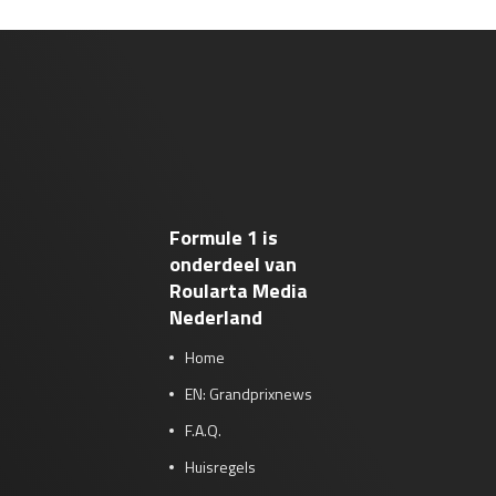
Formule 1 is
onderdeel van
Roularta Media
Nederland
Home
EN: Grandprixnews
F.A.Q.
Huisregels