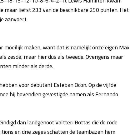
(25-18-15-12-10-8-6-4-2-1). Lewis Hamilton kwam
rde maar liefst 233 van de beschikbare 250 punten. Het
tje aanvoert.
 moeilijk maken, want dat is namelijk onze eigen Max
als zesde, maar hier dus als tweede. Overigens maar
unten minder als derde.
hebben voor debutant Esteban Ocon. Op de vijfde
rmee hij bovendien gevestigde namen als Fernando
ëindigd dan landgenoot Valtteri Bottas die de rode
positions en drie zeges schatten de teambazen hem