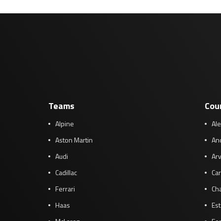
Teams
Cou
Alpine
Al
Aston Martin
And
Audi
Arv
Cadillac
Car
Ferrari
Cha
Haas
Es