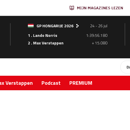
MIJN MAGAZINES LEZEN
GP HONGARIJE 2026
24 - 26 jul
1 . Lando Norris
1:39:56.180
2 . Max Verstappen
+ 15.080
D
x Verstappen
Podcast
PREMIUM