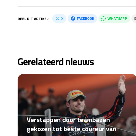
X
FACEBOOK
WHATSAPP
DEEL DIT ARTIKEL:
Gerelateerd nieuws
Verstappen door teambazen
gekozen tot beste coureur van