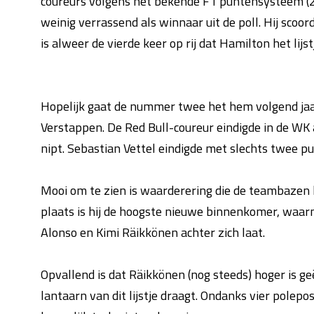
coureurs volgens het bekende F1 puntensysteem 
weinig verrassend als winnaar uit de poll. Hij scoo
is alweer de vierde keer op rij dat Hamilton het lijs
Hopelijk gaat de nummer twee het hem volgend jaar
Verstappen. De Red Bull-coureur eindigde in de WK 
nipt. Sebastian Vettel eindigde met slechts twee p
Mooi om te zien is waarderering die de teambazen 
plaats is hij de hoogste nieuwe binnenkomer, waa
Alonso en Kimi Räikkönen achter zich laat.
Opvallend is dat Räikkönen (nog steeds) hoger is ge
lantaarn van dit lijstje draagt. Ondanks vier pole