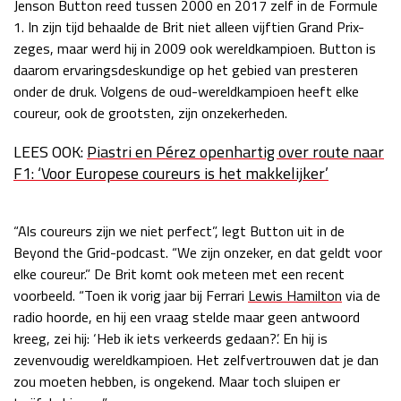
Jenson Button reed tussen 2000 en 2017 zelf in de Formule
Race
zo 21:00 - 23:00
1. In zijn tijd behaalde de Brit niet alleen vijftien Grand Prix-
GP ABU DHABI 2026
04 - 06 dec
zeges, maar werd hij in 2009 ook wereldkampioen. Button is
Kwalificatie
za 05:00 - 06:00
daarom ervaringsdeskundige op het gebied van presteren
Race
zo 05:00 - 07:00
onder de druk. Volgens de oud-wereldkampioen heeft elke
coureur, ook de grootsten, zijn onzekerheden.
Kwalificatie
za 15:00 - 16:00
LEES OOK:
Piastri en Pérez openhartig over route naar
Race
zo 14:00 - 16:00
F1: ‘Voor Europese coureurs is het makkelijker’
GP QATAR 2026
27 - 29 nov
“Als coureurs zijn we niet perfect”, legt Button uit in de
Beyond the Grid-podcast. “We zijn onzeker, en dat geldt voor
elke coureur.” De Brit komt ook meteen met een recent
Kwalificatie
za 19:00 - 20:00
voorbeeld. “Toen ik vorig jaar bij Ferrari
Lewis Hamilton
via de
Race
zo 17:00 - 19:00
radio hoorde, en hij een vraag stelde maar geen antwoord
kreeg, zei hij: ‘Heb ik iets verkeerds gedaan?’. En hij is
zevenvoudig wereldkampioen. Het zelfvertrouwen dat je dan
zou moeten hebben, is ongekend. Maar toch sluipen er