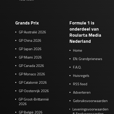
Grands Prix
Formule 1 is
onderdeel van
GP Australië 2026
Roularta Media
GP China 2026
Nederland
GP Japan 2026
Home
GP Miami 2026
EN: Grandprixnews
GP Canada 2026
F.A.Q.
GP Monaco 2026
Huisregels
GP Catalonië 2026
RSS feed
GP Oostenrijk 2026
Adverteren
GP Groot-Brittannië
Gebruiksvoorwaarden
2026
Leveringsvoorwaarden
GP België 2026
& Spelvoorwaarden