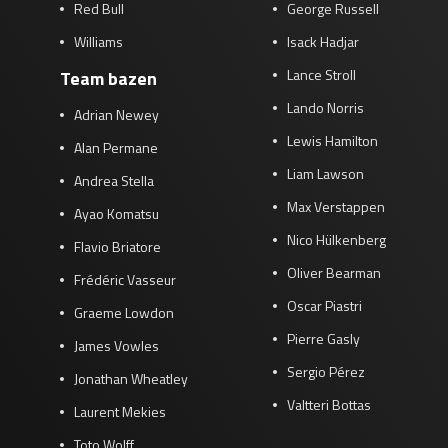
Red Bull
George Russell
Williams
Isack Hadjar
Lance Stroll
Team bazen
Lando Norris
Adrian Newey
Lewis Hamilton
Alan Permane
Liam Lawson
Andrea Stella
Max Verstappen
Ayao Komatsu
Nico Hülkenberg
Flavio Briatore
Oliver Bearman
Frédéric Vasseur
Oscar Piastri
Graeme Lowdon
Pierre Gasly
James Vowles
Sergio Pérez
Jonathan Wheatley
Valtteri Bottas
Laurent Mekies
Toto Wolff