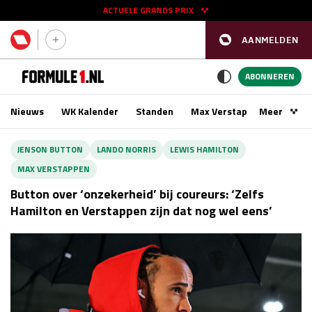
ACTUELE GRANDS PRIX
AANMELDEN
GP SPANJE 2026
11 - 13 sep
ABONNEREN
Nieuws
WK Kalender
Standen
Max Verstappen
Meer
Podca
Kwalificatie
za 16:00 - 17:00
JENSON BUTTON
LANDO NORRIS
LEWIS HAMILTON
Race
zo 15:00 - 17:00
MAX VERSTAPPEN
Button over ‘onzekerheid’ bij coureurs: ‘Zelfs
GP SINGAPORE 2026
09 - 11 okt
Hamilton en Verstappen zijn dat nog wel eens’
GP AZERBEIDZJAN 2026
24 - 26 sep
Kwalificatie
za 15:00 - 16:00
Race
zo 14:00 - 16:00
Kwalificatie
vr 14:00 - 15:00