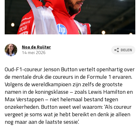
Race
za 13:00 - 15:00
GP VERENIGDE STATEN 2026
23 - 25 okt
Noa de Ruijter
DELEN
14 mei 2026
GP SÃO PAULO 2026
06 - 08 nov
Kwalificatie
za 23:00 - 00:00
Oud-F1-coureur Jenson Button vertelt openhartig over
Race
zo 21:00 - 23:00
de mentale druk die coureurs in de Formule 1 ervaren.
Volgens de wereldkampioen zijn zelfs de grootste
Kwalificatie
za 19:00 - 20:00
namen in de koningsklasse – zoals Lewis Hamilton en
Race
zo 18:00 - 20:00
Max Verstappen – niet helemaal bestand tegen
onzekerheden. Button weet wel waarom: ‘Als coureur
GP MEXICO 2026
30 okt - 01 nov
vergeet je soms wat je hebt bereikt en denk je alleen
nog maar aan de laatste sessie’.
LAS VEGAS GRAND PRIX 2026
20 - 22 nov
Kwalificatie
za 22:00 - 23:00