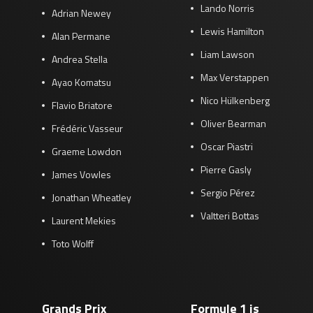
Lando Norris
Adrian Newey
Lewis Hamilton
Alan Permane
Liam Lawson
Andrea Stella
Max Verstappen
Ayao Komatsu
Nico Hülkenberg
Flavio Briatore
Oliver Bearman
Frédéric Vasseur
Oscar Piastri
Graeme Lowdon
Pierre Gasly
James Vowles
Sergio Pérez
Jonathan Wheatley
Valtteri Bottas
Laurent Mekies
Toto Wolff
Grands Prix
Formule 1 is