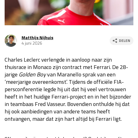
Race
za 13:00 - 15:00
GP VERENIGDE STATEN 2026
23 - 25 okt
Matthijs Nijhuis
DELEN
4 juni 2026
GP SÃO PAULO 2026
06 - 08 nov
Charles Leclerc verlengde in aanloop naar zijn
Kwalificatie
za 23:00 - 00:00
thuisrace in Monaco zijn contract met Ferrari. De 28-
Race
zo 21:00 - 23:00
jarige
Golden Boy
van Maranello sprak van een
‘meerjarige overeenkomst’. Tijdens de officiële FIA-
Kwalificatie
za 19:00 - 20:00
persconferentie legde hij uit dat hij veel vertrouwen
Race
zo 18:00 - 20:00
heeft in het huidige Ferrari-project en in het bijzonder
in teambaas Fred Vasseur. Bovendien onthulde hij dat
GP MEXICO 2026
30 okt - 01 nov
hij ook aanbiedingen van andere teams heeft
ontvangen, maar dat zijn hart altijd bij Ferrari ligt.
LAS VEGAS GRAND PRIX 2026
20 - 22 nov
Kwalificatie
za 22:00 - 23:00