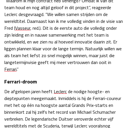
“Waarom ik mijn contract heb verlengd? Omdat ik van dit
team houd en nog altijd geloof in dit project”, reageerde
Race
zo 21:00 - 23:00
GP ABU DHABI 2026
04 - 06 dec
Leclerc desgevraagd. “We willen samen strijden om de
Kwalificatie
za 05:00 - 06:00
wereldtitel. Daarnaast kan ik me volledig vinden in de visie van
Race
zo 05:00 - 07:00
Fred (
Vasseur
, red.). Dit is de eerste auto die volledig onder
zijn leiding en in nauwe samenwerking met het team is
Kwalificatie
za 15:00 - 16:00
ontwikkeld, en we zien nu al hoeveel innovatie daarin zit. Er
Race
zo 14:00 - 16:00
liggen plannen klaar voor de lange termijn. Natuurlijk willen we
als team het liefst zo snel mogelijk winnen, maar juist die
langetermijnvisie geeft mij meer vertrouwen dan ooit in
GP QATAR 2026
27 - 29 nov
Ferrari
.”
Ferrari-droom
De afgelopen jaren heeft
Leclerc
de nodige hoogte- en
Kwalificatie
za 19:00 - 20:00
dieptepunten meegemaakt. Inmiddels is hij de Ferrari-coureur
Race
zo 17:00 - 19:00
met het op één na hoogste aantal Grands Prix-starts en
binnenkort zal hij zelfs het record van Michael Schumacher
verbreken. De legendarische Duitser veroverde echter vijf
wereldtitels met de Scuderia, terwijl Leclerc vooralsnog