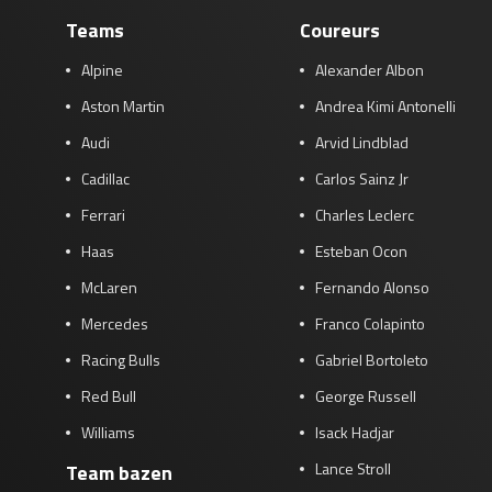
Teams
Coureurs
Alpine
Alexander Albon
Aston Martin
Andrea Kimi Antonelli
Audi
Arvid Lindblad
Cadillac
Carlos Sainz Jr
Ferrari
Charles Leclerc
Haas
Esteban Ocon
McLaren
Fernando Alonso
Mercedes
Franco Colapinto
Racing Bulls
Gabriel Bortoleto
Red Bull
George Russell
Williams
Isack Hadjar
Lance Stroll
Team bazen