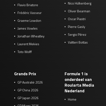
Nico Hülkenberg
Flavio Briatore
Oliver Bearman
Frédéric Vasseur
Oscar Piastri
Graeme Lowdon
Pierre Gasly
James Vowles
Sergio Pérez
Jonathan Wheatley
Valtteri Bottas
Laurent Mekies
Toto Wolff
Grands Prix
Formule 1 is
onderdeel van
GP Australië 2026
Roularta Media
GP China 2026
Nederland
GP Japan 2026
Home
GP Miami 2026