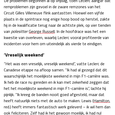
De problemen begonnen al op vrijdag, toen Leclerc aangaf dat
remproblemen zijn gevoel in de zware remzones van het
Race
zo 21:00 - 23:00
GP ABU DHABI 2026
04 - 06 dec
Circuit Gilles Villeneuve flink aantastten. Hoewel een vijfde
Kwalificatie
za 05:00 - 06:00
plaats in de sprintrace nog enige hoop bood op herstel, zakte
Race
zo 05:00 - 07:00
hij in de kwalificatie terug naar de achtste plek, op vier tienden
van
polesitter
George Russell
. In de hoofdrace was het een
Kwalificatie
za 15:00 - 16:00
kwestie van overleven, waarbij Leclerc vooral profiteerde van
Race
zo 14:00 - 16:00
incidenten voor hem om uiteindelijk als vierde te eindigen.
‘Vreselijk weekend’
GP QATAR 2026
27 - 29 nov
“Het was een vreselijk, vreselijk weekend”, vatte Leclerc de
Canadese etappe na afloop samen. “Ik had al gezegd dat dit
waarschijnlijk het moeilijkste weekend in mijn F1-carrière was.
Ik heb de race nu gereden en ik kan met zekerheid zeggen dat
Kwalificatie
za 19:00 - 20:00
het het moeilijkste weekend in mijn F1-carrière is”, lachte hij
Race
zo 17:00 - 19:00
pijnlijk. “Ik kreeg de banden nooit goed afgesteld, maar dat
heeft natuurlijk niets met de auto te maken. Lewis (
Hamilton
,
red.) heeft immers fantastisch werk geleverd – ik wil hem dan
ook feliciteren. Zelf had ik het gewoon moeilijk, ik had nul