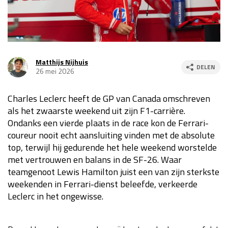
Race
za 13:00 - 15:00
GP VERENIGDE STATEN 2026
23 - 25 okt
Matthijs Nijhuis
DELEN
26 mei 2026
GP SÃO PAULO 2026
06 - 08 nov
Charles Leclerc heeft de GP van Canada omschreven
Kwalificatie
za 23:00 - 00:00
als het zwaarste weekend uit zijn F1-carrière.
Race
zo 21:00 - 23:00
Ondanks een vierde plaats in de race kon de Ferrari-
coureur nooit echt aansluiting vinden met de absolute
Kwalificatie
za 19:00 - 20:00
top, terwijl hij gedurende het hele weekend worstelde
Race
zo 18:00 - 20:00
met vertrouwen en balans in de SF-26. Waar
teamgenoot Lewis Hamilton juist een van zijn sterkste
GP MEXICO 2026
30 okt - 01 nov
weekenden in Ferrari-dienst beleefde, verkeerde
Leclerc in het ongewisse.
LAS VEGAS GRAND PRIX 2026
20 - 22 nov
Kwalificatie
za 22:00 - 23:00