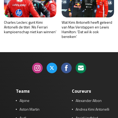
Charles Leclerc gunt Kimi
Wat Kimi Antonelli heeft geleerd
Antonelli de titel: ‘Als Ferrari
van Max Verstappen en Lewis
kampioenschap niet kan winnen’
Hamilton: ‘Dat wil ik ook
bereiken’
Teams
Coureurs
Alpine
Alexander Albon
Aston Martin
Andrea Kimi Antonelli
Audi
Arvid Lindblad