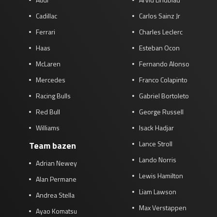
Cadillac
Carlos Sainz Jr
Ferrari
Charles Leclerc
Haas
Esteban Ocon
McLaren
Fernando Alonso
Mercedes
Franco Colapinto
Racing Bulls
Gabriel Bortoleto
Red Bull
George Russell
Williams
Isack Hadjar
Lance Stroll
Team bazen
Lando Norris
Adrian Newey
Lewis Hamilton
Alan Permane
Liam Lawson
Andrea Stella
Max Verstappen
Ayao Komatsu