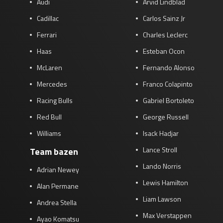
Audi
Arvid Lindblad
Cadillac
Carlos Sainz Jr
Ferrari
Charles Leclerc
Haas
Esteban Ocon
McLaren
Fernando Alonso
Mercedes
Franco Colapinto
Racing Bulls
Gabriel Bortoleto
Red Bull
George Russell
Williams
Isack Hadjar
Lance Stroll
Team bazen
Lando Norris
Adrian Newey
Lewis Hamilton
Alan Permane
Liam Lawson
Andrea Stella
Max Verstappen
Ayao Komatsu