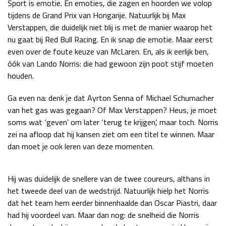
Sport is emotie. En emoties, die zagen en hoorden we volop
Race
zo 21:00 - 23:00
tijdens de Grand Prix van Hongarije. Natuurlijk bij Max
GP ABU DHABI 2026
04 - 06 dec
Verstappen, die duidelijk niet blij is met de manier waarop het
Kwalificatie
za 05:00 - 06:00
nu gaat bij Red Bull Racing. En ik snap die emotie. Maar eerst
Race
zo 05:00 - 07:00
even over de foute keuze van McLaren. En, als ik eerlijk ben,
óók van Lando Norris: die had gewoon zijn poot stijf moeten
Kwalificatie
za 15:00 - 16:00
houden.
Race
zo 14:00 - 16:00
Ga even na: denk je dat Ayrton Senna of Michael Schumacher
van het gas was gegaan? Of Max Verstappen? Heus, je moet
GP QATAR 2026
27 - 29 nov
soms wat ‘geven’ om later ‘terug te krijgen’, maar toch. Norris
zei na afloop dat hij kansen ziet om een titel te winnen. Maar
dan moet je ook leren van deze momenten.
Kwalificatie
za 19:00 - 20:00
Race
zo 17:00 - 19:00
Hij was duidelijk de snellere van de twee coureurs, althans in
het tweede deel van de wedstrijd. Natuurlijk hielp het Norris
dat het team hem eerder binnenhaalde dan Oscar Piastri, daar
had hij voordeel van. Maar dan nog: de snelheid die Norris