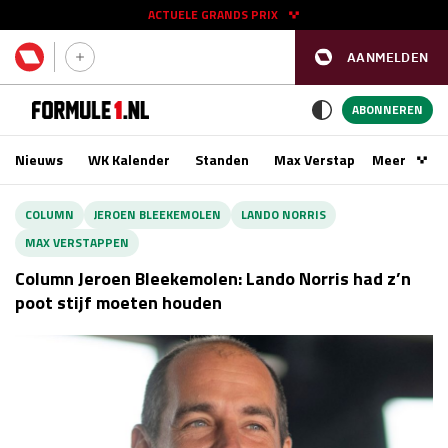
ACTUELE GRANDS PRIX
AANMELDEN
GP SPANJE 2026
11 - 13 sep
ABONNEREN
Nieuws
WK Kalender
Standen
Max Verstappen
Meer
Podca
Kwalificatie
za 16:00 - 17:00
COLUMN
JEROEN BLEEKEMOLEN
LANDO NORRIS
Race
zo 15:00 - 17:00
MAX VERSTAPPEN
Column Jeroen Bleekemolen: Lando Norris had z’n
GP SINGAPORE 2026
09 - 11 okt
poot stijf moeten houden
GP AZERBEIDZJAN 2026
24 - 26 sep
Kwalificatie
za 15:00 - 16:00
Race
zo 14:00 - 16:00
Kwalificatie
vr 14:00 - 15:00