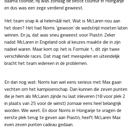
daarna toonde; hij was zondag de beste coureur in Hongarije
en dus was een zege verdiend geweest.
Het team snap ik al helemáál niet. Wat is McLaren nou aan
het doen? Het had Norris ‘gewoon’ de wedstrijd moeten laten
winnen. En ja, dat was sneu geweest voor Piastri. Zeker
nadat McLaren in Engeland ook al keuzes maakte die in zijn
nadeel waren. Maar kom op: het is Formule 1, dit zijn twee
verschillende races. Dat mag niet meespelen en uiteindelijk
bracht het team iedereen in de problemen.
En dan nog wat: Norris kan wel eens serieus met Max gaan
vechten om het kampioenschap. Dan kunnen die zeven punten
die je hem als McLaren zijnde nu laat inleveren (18 voor plek 2
in plaats van 25 voor de winst) zomaar eens heel belangrijk
worden. Wie weet. En door Norris in Hongarije te vragen de
eerste plek terug te geven aan Piastri, heeft McLaren Max
even zeven punten cadeau gedaan.