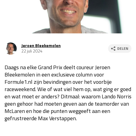
Race
za 13:00 - 15:00
GP VERENIGDE STATEN 2026
23 - 25 okt
Jeroen Bleekemolen
DELEN
22 juli 2024
GP SÃO PAULO 2026
06 - 08 nov
Kwalificatie
za 23:00 - 00:00
Daags na elke Grand Prix deelt coureur Jeroen
Race
zo 21:00 - 23:00
Bleekemolen in een exclusieve column voor
Formule1.nl zijn bevindingen over het voorbije
Kwalificatie
za 19:00 - 20:00
raceweekend. Wie of wat viel hem op, wat ging er goed
Race
zo 18:00 - 20:00
en wat moet er anders? Ditmaal: waarom Lando Norris
geen gehoor had moeten geven aan de teamorder van
GP MEXICO 2026
30 okt - 01 nov
McLaren en hoe die punten weggeeft aan een
gefrustreerde Max Verstappen.
LAS VEGAS GRAND PRIX 2026
20 - 22 nov
Kwalificatie
za 22:00 - 23:00