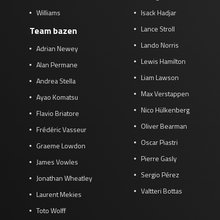
Williams
Isack Hadjar
Lance Stroll
Team bazen
Lando Norris
Adrian Newey
Lewis Hamilton
Alan Permane
Liam Lawson
Andrea Stella
Max Verstappen
Ayao Komatsu
Nico Hülkenberg
Flavio Briatore
Oliver Bearman
Frédéric Vasseur
Oscar Piastri
Graeme Lowdon
Pierre Gasly
James Vowles
Sergio Pérez
Jonathan Wheatley
Valtteri Bottas
Laurent Mekies
Toto Wolff