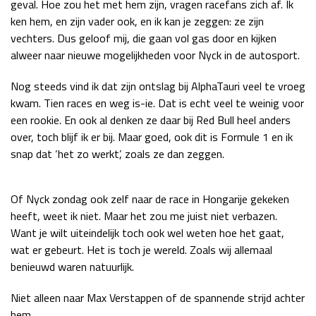
geval. Hoe zou het met hem zijn, vragen racefans zich af. Ik
Race
zo 21:00 - 23:00
ken hem, en zijn vader ook, en ik kan je zeggen: ze zijn
GP ABU DHABI 2026
04 - 06 dec
vechters. Dus geloof mij, die gaan vol gas door en kijken
Kwalificatie
za 05:00 - 06:00
alweer naar nieuwe mogelijkheden voor Nyck in de autosport.
Race
zo 05:00 - 07:00
Nog steeds vind ik dat zijn ontslag bij AlphaTauri veel te vroeg
Kwalificatie
za 15:00 - 16:00
kwam. Tien races en weg is-ie. Dat is echt veel te weinig voor
Race
zo 14:00 - 16:00
een rookie. En ook al denken ze daar bij Red Bull heel anders
over, toch blijf ik er bij. Maar goed, ook dit is Formule 1 en ik
snap dat ‘het zo werkt’, zoals ze dan zeggen.
GP QATAR 2026
27 - 29 nov
Of Nyck zondag ook zelf naar de race in Hongarije gekeken
heeft, weet ik niet. Maar het zou me juist niet verbazen.
Kwalificatie
za 19:00 - 20:00
Want je wilt uiteindelijk toch ook wel weten hoe het gaat,
Race
zo 17:00 - 19:00
wat er gebeurt. Het is toch je wereld. Zoals wij allemaal
benieuwd waren natuurlijk.
Niet alleen naar Max Verstappen of de spannende strijd achter
hem.