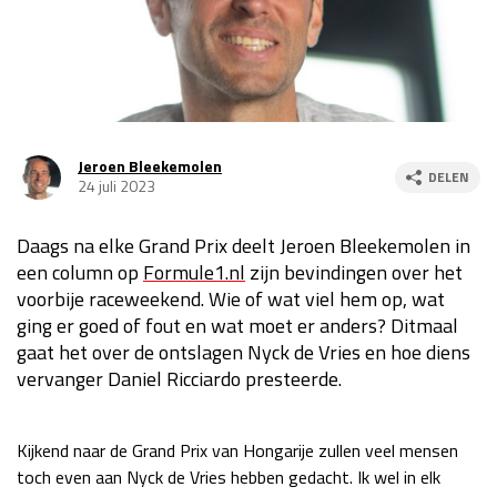
Race
za 13:00 - 15:00
GP VERENIGDE STATEN 2026
23 - 25 okt
Jeroen Bleekemolen
DELEN
24 juli 2023
GP SÃO PAULO 2026
06 - 08 nov
Kwalificatie
za 23:00 - 00:00
Daags na elke Grand Prix deelt Jeroen Bleekemolen in
Race
zo 21:00 - 23:00
een column op
Formule1.nl
zijn bevindingen over het
voorbije raceweekend. Wie of wat viel hem op, wat
Kwalificatie
za 19:00 - 20:00
ging er goed of fout en wat moet er anders? Ditmaal
Race
zo 18:00 - 20:00
gaat het over de ontslagen Nyck de Vries en hoe diens
vervanger Daniel Ricciardo presteerde.
GP MEXICO 2026
30 okt - 01 nov
Kijkend naar de Grand Prix van Hongarije zullen veel mensen
LAS VEGAS GRAND PRIX 2026
20 - 22 nov
toch even aan Nyck de Vries hebben gedacht. Ik wel in elk
Kwalificatie
za 22:00 - 23:00