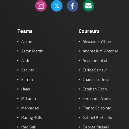
Teams
Coureurs
Alpine
Alexander Albon
Aston Martin
Andrea Kimi Antonelli
Audi
Arvid Lindblad
Cadillac
Carlos Sainz Jr
Ferrari
Charles Leclerc
Haas
Esteban Ocon
McLaren
Fernando Alonso
Mercedes
Franco Colapinto
Racing Bulls
Gabriel Bortoleto
Red Bull
George Russell