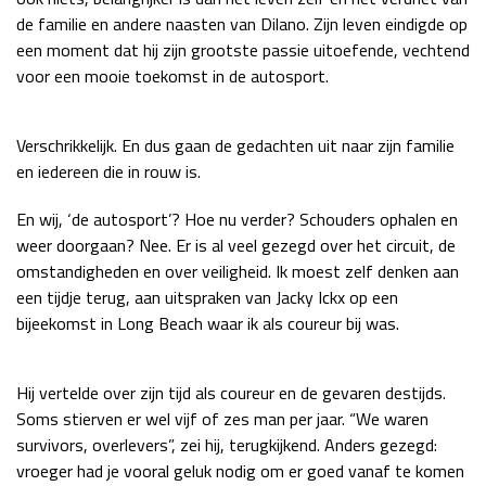
de familie en andere naasten van Dilano. Zijn leven eindigde op
Race
zo 21:00 - 23:00
GP ABU DHABI 2026
04 - 06 dec
een moment dat hij zijn grootste passie uitoefende, vechtend
voor een mooie toekomst in de autosport.
Kwalificatie
za 05:00 - 06:00
Race
zo 05:00 - 07:00
Verschrikkelijk. En dus gaan de gedachten uit naar zijn familie
Kwalificatie
za 15:00 - 16:00
en iedereen die in rouw is.
Race
zo 14:00 - 16:00
En wij, ‘de autosport’? Hoe nu verder? Schouders ophalen en
GP QATAR 2026
27 - 29 nov
weer doorgaan? Nee. Er is al veel gezegd over het circuit, de
omstandigheden en over veiligheid. Ik moest zelf denken aan
een tijdje terug, aan uitspraken van Jacky Ickx op een
bijeekomst in Long Beach waar ik als coureur bij was.
Kwalificatie
za 19:00 - 20:00
Race
zo 17:00 - 19:00
Hij vertelde over zijn tijd als coureur en de gevaren destijds.
Soms stierven er wel vijf of zes man per jaar. “We waren
survivors, overlevers”, zei hij, terugkijkend. Anders gezegd:
vroeger had je vooral geluk nodig om er goed vanaf te komen