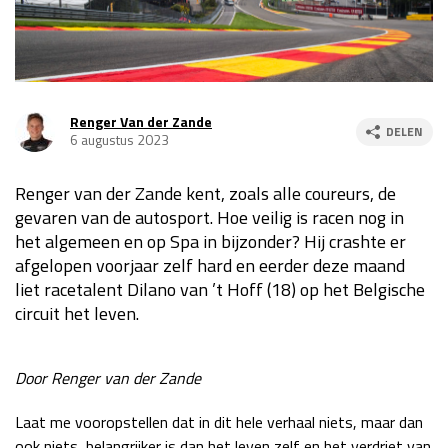
Race
za 13:00 - 15:00
GP VERENIGDE STATEN 2026
23 - 25 okt
Renger Van der Zande
DELEN
6 augustus 2023
GP SÃO PAULO 2026
06 - 08 nov
Renger van der Zande kent, zoals alle coureurs, de
Kwalificatie
za 23:00 - 00:00
gevaren van de autosport. Hoe veilig is racen nog in
Race
zo 21:00 - 23:00
het algemeen en op Spa in bijzonder? Hij crashte er
afgelopen voorjaar zelf hard en eerder deze maand
Kwalificatie
za 19:00 - 20:00
liet racetalent Dilano van ’t Hoff (18) op het Belgische
Race
zo 18:00 - 20:00
circuit het leven.
GP MEXICO 2026
30 okt - 01 nov
Door Renger van der Zande
LAS VEGAS GRAND PRIX 2026
20 - 22 nov
Laat me vooropstellen dat in dit hele verhaal niets, maar dan
ook niets, belangrijker is dan het leven zelf en het verdriet van
Kwalificatie
za 22:00 - 23:00