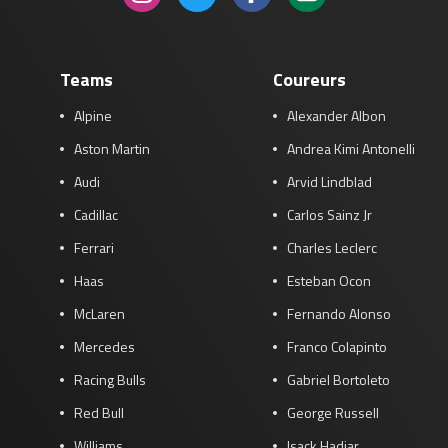
Teams
Coureurs
Alpine
Alexander Albon
Aston Martin
Andrea Kimi Antonelli
Audi
Arvid Lindblad
Cadillac
Carlos Sainz Jr
Ferrari
Charles Leclerc
Haas
Esteban Ocon
McLaren
Fernando Alonso
Mercedes
Franco Colapinto
Racing Bulls
Gabriel Bortoleto
Red Bull
George Russell
Williams
Isack Hadjar