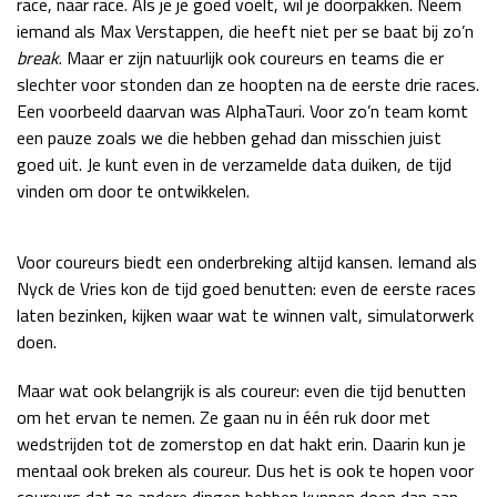
race, naar race. Als je je goed voelt, wil je doorpakken. Neem
iemand als Max Verstappen, die heeft niet per se baat bij zo’n
break
. Maar er zijn natuurlijk ook coureurs en teams die er
slechter voor stonden dan ze hoopten na de eerste drie races.
Een voorbeeld daarvan was AlphaTauri. Voor zo’n team komt
een pauze zoals we die hebben gehad dan misschien juist
goed uit. Je kunt even in de verzamelde data duiken, de tijd
vinden om door te ontwikkelen.
Voor coureurs biedt een onderbreking altijd kansen. Iemand als
Nyck de Vries kon de tijd goed benutten: even de eerste races
laten bezinken, kijken waar wat te winnen valt, simulatorwerk
doen.
Maar wat ook belangrijk is als coureur: even die tijd benutten
om het ervan te nemen. Ze gaan nu in één ruk door met
wedstrijden tot de zomerstop en dat hakt erin. Daarin kun je
mentaal ook breken als coureur. Dus het is ook te hopen voor
coureurs dat ze andere dingen hebben kunnen doen dan aan