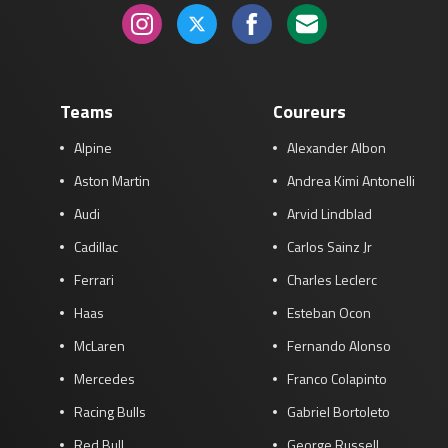
Teams
Coureurs
Alpine
Alexander Albon
Aston Martin
Andrea Kimi Antonelli
Audi
Arvid Lindblad
Cadillac
Carlos Sainz Jr
Ferrari
Charles Leclerc
Haas
Esteban Ocon
McLaren
Fernando Alonso
Mercedes
Franco Colapinto
Racing Bulls
Gabriel Bortoleto
Red Bull
George Russell