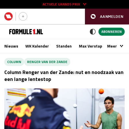
ACTUELE GRANDS PRIX
AANMELDEN
GP SPANJE 2026
11 - 13 sep
ABONNEREN
Nieuws
WK Kalender
Standen
Max Verstappen
Meer
Podca
Kwalificatie
za 16:00 - 17:00
COLUMN
RENGER VAN DER ZANDE
Race
zo 15:00 - 17:00
Column Renger van der Zande: nut en noodzaak van
een lange lentestop
GP SINGAPORE 2026
09 - 11 okt
GP AZERBEIDZJAN 2026
24 - 26 sep
Kwalificatie
za 15:00 - 16:00
Race
zo 14:00 - 16:00
Kwalificatie
vr 14:00 - 15:00