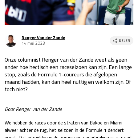
Race
za 13:00 - 15:00
GP VERENIGDE STATEN 2026
23 - 25 okt
Renger Van der Zande
DELEN
14 mei 2023
GP SÃO PAULO 2026
06 - 08 nov
Onze columnist Renger van der Zande weet als geen
Kwalificatie
za 23:00 - 00:00
ander hoe hectisch een raceseizoen kan zijn. Een lange
Race
zo 21:00 - 23:00
stop, zoals de Formule 1-coureurs die afgelopen
maand hadden, kan dan heel nuttig en welkom zijn. Of
Kwalificatie
za 19:00 - 20:00
toch niet?
Race
zo 18:00 - 20:00
GP MEXICO 2026
30 okt - 01 nov
Door Renger van der Zande
We hebben de races door de straten van Bakoe en Miami
LAS VEGAS GRAND PRIX 2026
20 - 22 nov
alweer achter de rug, het seizoen in de Formule 1 dendert
voort. Dat er midden in de zomer een onderbreking is, is goed
Kwalificatie
za 22:00 - 23:00