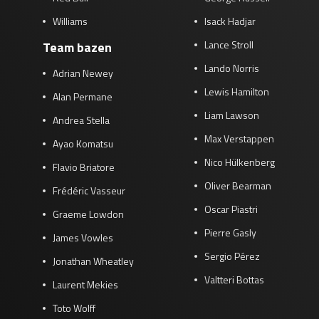
Williams
Isack Hadjar
Lance Stroll
Team bazen
Lando Norris
Adrian Newey
Lewis Hamilton
Alan Permane
Liam Lawson
Andrea Stella
Max Verstappen
Ayao Komatsu
Nico Hülkenberg
Flavio Briatore
Oliver Bearman
Frédéric Vasseur
Oscar Piastri
Graeme Lowdon
Pierre Gasly
James Vowles
Sergio Pérez
Jonathan Wheatley
Valtteri Bottas
Laurent Mekies
Toto Wolff