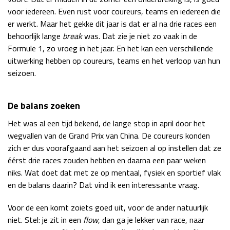
voor iedereen. Even rust voor coureurs, teams en iedereen die
Race
zo 21:00 - 23:00
GP ABU DHABI 2026
04 - 06 dec
er werkt. Maar het gekke dit jaar is dat er al na drie races een
behoorlijk lange
break
was. Dat zie je niet zo vaak in de
Kwalificatie
za 05:00 - 06:00
Formule 1, zo vroeg in het jaar. En het kan een verschillende
Race
zo 05:00 - 07:00
uitwerking hebben op coureurs, teams en het verloop van hun
seizoen.
Kwalificatie
za 15:00 - 16:00
Race
zo 14:00 - 16:00
De balans zoeken
GP QATAR 2026
27 - 29 nov
Het was al een tijd bekend, de lange stop in april door het
wegvallen van de Grand Prix van China. De coureurs konden
zich er dus voorafgaand aan het seizoen al op instellen dat ze
éérst drie races zouden hebben en daarna een paar weken
Kwalificatie
za 19:00 - 20:00
niks. Wat doet dat met ze op mentaal, fysiek en sportief vlak
Race
zo 17:00 - 19:00
en de balans daarin? Dat vind ik een interessante vraag.
Voor de een komt zoiets goed uit, voor de ander natuurlijk
niet. Stel: je zit in een
flow
, dan ga je lekker van race, naar