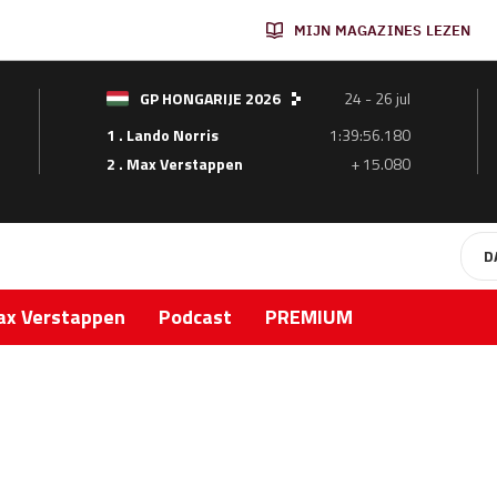
MIJN MAGAZINES LEZEN
GP HONGARIJE 2026
24 - 26 jul
1 . Lando Norris
1:39:56.180
2 . Max Verstappen
+ 15.080
D
x Verstappen
Podcast
PREMIUM