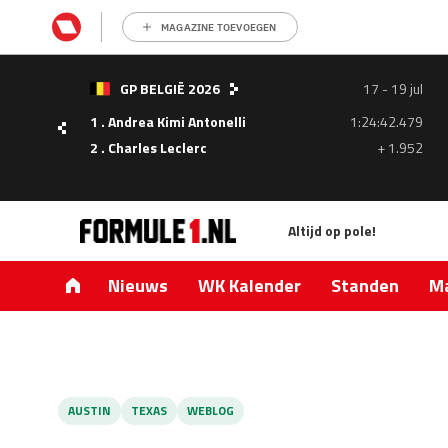
MAGAZINE TOEVOEGEN
- 05
GP BELGIË 2026
17 - 19 jul
ul
1 . Andrea Kimi Antonelli
1:24:42.479
1.335
2 . Charles Leclerc
+ 1.952
0.427
Altijd op pole!
Nieuws
WK Kalender
Standen
Ma
AUSTIN
TEXAS
WEBLOG