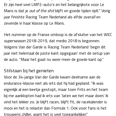
Er zijn heel veel LMP2-auto’s en het belangrijkste voor Le
Mans is dat je
out of the shit
blijft en goede tijden rijdt.” Vorig
jaar finishte Racing Team Nederland als elfde
overall
en
zevende in haar klasse op Le Mans.
Het nummer op de Franse omloop is de afsluiter van het WEC
superseason
2018-2019, dat medio 2018 is begonnen.
Volgens Van der Garde is Racing Team Nederland ‘begin dit
jaar niet helemaal de juiste kant opgegaan’ met de setup van
de auto. “Maar het gaat nu weer meer de goede kant op.”
Stilstaan bij het genieten
Voor de 34-jarige Van der Garde kwam deelname aan de
endurance-klasse niet als iets dat hij had gepland. “Ik was
eigenlijk al een beetje gestopt, maar toen Frits en het team
bij me aanklopten had ik iets van ‘laten we het maar doen’. Ik
vind het lekker zo. Je blijft racen, blijft fit, de racekalender is
mooi en het is relaxter dan Formule 1. Ook voor fans is het
trouwens chiller, want het is veel toegankelijker.”