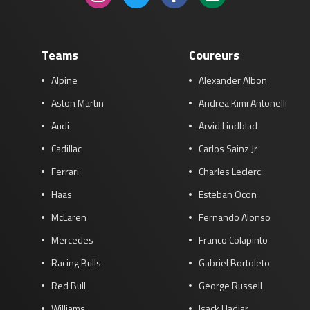
Teams
Coureurs
Alpine
Alexander Albon
Aston Martin
Andrea Kimi Antonelli
Audi
Arvid Lindblad
Cadillac
Carlos Sainz Jr
Ferrari
Charles Leclerc
Haas
Esteban Ocon
McLaren
Fernando Alonso
Mercedes
Franco Colapinto
Racing Bulls
Gabriel Bortoleto
Red Bull
George Russell
Williams
Isack Hadjar