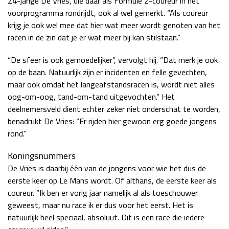
24-jarige De Vries, die daar als Formule 2-coureur in het
voorprogramma rondrijdt, ook al wel gemerkt. “Als coureur
krijg je ook wel mee dat hier wat meer wordt genoten van het
racen in de zin dat je er wat meer bij kan stilstaan.”
“De sfeer is ook gemoedelijker”, vervolgt hij. “Dat merk je ook
op de baan. Natuurlijk zijn er incidenten en felle gevechten,
maar ook omdat het langeafstandsracen is, wordt niet alles
oog-om-oog, tand-om-tand uitgevochten.” Het
deelnemersveld dient echter zeker niet onderschat te worden,
benadrukt De Vries: “Er rijden hier gewoon erg goede jongens
rond.”
Koningsnummers
De Vries is daarbij één van de jongens voor wie het dus de
eerste keer op Le Mans wordt. Of althans, de eerste keer als
coureur. “Ik ben er vorig jaar namelijk al als toeschouwer
geweest, maar nu race ik er dus voor het eerst. Het is
natuurlijk heel speciaal, absoluut. Dit is een race die iedere