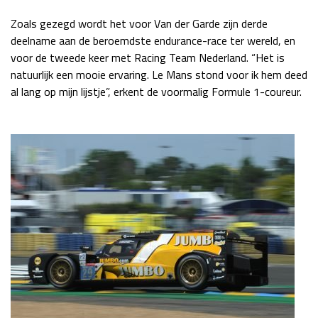
Race
zo 21:00 - 23:00
Zoals gezegd wordt het voor Van der Garde zijn derde
GP ABU DHABI 2026
04 - 06 dec
deelname aan de beroemdste endurance-race ter wereld, en
Kwalificatie
za 05:00 - 06:00
voor de tweede keer met Racing Team Nederland. “Het is
Race
zo 05:00 - 07:00
natuurlijk een mooie ervaring. Le Mans stond voor ik hem deed
al lang op mijn lijstje”, erkent de voormalig Formule 1-coureur.
Kwalificatie
za 15:00 - 16:00
Race
zo 14:00 - 16:00
GP QATAR 2026
27 - 29 nov
Kwalificatie
za 19:00 - 20:00
Race
zo 17:00 - 19:00