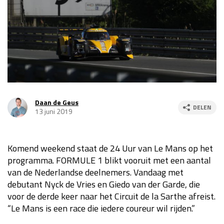
Race
za 13:00 - 15:00
GP VERENIGDE STATEN 2026
23 - 25 okt
GP SÃO PAULO 2026
06 - 08 nov
Kwalificatie
za 23:00 - 00:00
Daan de Geus
DELEN
13 juni 2019
Race
zo 21:00 - 23:00
Kwalificatie
za 19:00 - 20:00
Komend weekend staat de 24 Uur van Le Mans op het
Race
zo 18:00 - 20:00
programma. FORMULE 1 blikt vooruit met een aantal
van de Nederlandse deelnemers. Vandaag met
GP MEXICO 2026
30 okt - 01 nov
debutant Nyck de Vries en Giedo van der Garde, die
voor de derde keer naar het Circuit de la Sarthe afreist.
“Le Mans is een race die iedere coureur wil rijden.”
LAS VEGAS GRAND PRIX 2026
20 - 22 nov
Kwalificatie
za 22:00 - 23:00