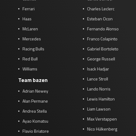
Ferrari
Charles Leclerc
Haas
Esteban Ocon
McLaren
Fernando Alonso
Mercedes
Franco Colapinto
Racing Bulls
Gabriel Bortoleto
Red Bull
George Russell
Williams
Isack Hadjar
Lance Stroll
Team bazen
Lando Norris
Adrian Newey
Lewis Hamilton
Alan Permane
Liam Lawson
Andrea Stella
Max Verstappen
Ayao Komatsu
Nico Hülkenberg
Flavio Briatore