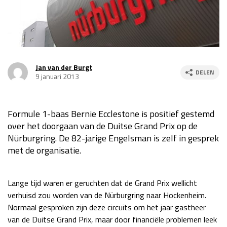
Race
za 13:00 - 15:00
GP VERENIGDE STATEN 2026
23 - 25 okt
Jan van der Burgt
DELEN
9 januari 2013
GP SÃO PAULO 2026
06 - 08 nov
Kwalificatie
za 23:00 - 00:00
Formule 1-baas Bernie Ecclestone is positief gestemd
Race
zo 21:00 - 23:00
over het doorgaan van de Duitse Grand Prix op de
Kwalificatie
za 19:00 - 20:00
Nürburgring. De 82-jarige Engelsman is zelf in gesprek
met de organisatie.
Race
zo 18:00 - 20:00
GP MEXICO 2026
30 okt - 01 nov
Lange tijd waren er geruchten dat de Grand Prix wellicht
verhuisd zou worden van de Nürburgring naar Hockenheim.
Normaal gesproken zijn deze circuits om het jaar gastheer
LAS VEGAS GRAND PRIX 2026
20 - 22 nov
van de Duitse Grand Prix, maar door financiële problemen leek
Kwalificatie
za 22:00 - 23:00