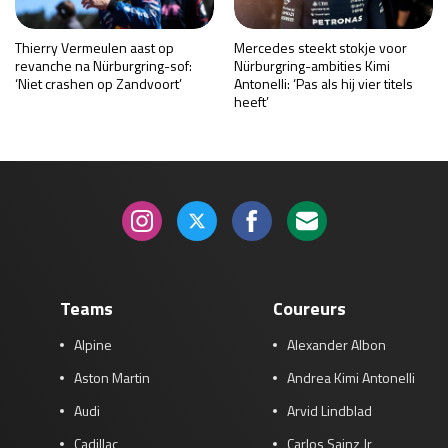
Thierry Vermeulen aast op
Mercedes steekt stokje voor
revanche na Nürburgring-sof:
Nürburgring-ambities Kimi
‘Niet crashen op Zandvoort’
Antonelli: ‘Pas als hij vier titels
heeft’
Teams
Coureurs
Alpine
Alexander Albon
Aston Martin
Andrea Kimi Antonelli
Audi
Arvid Lindblad
Cadillac
Carlos Sainz Jr