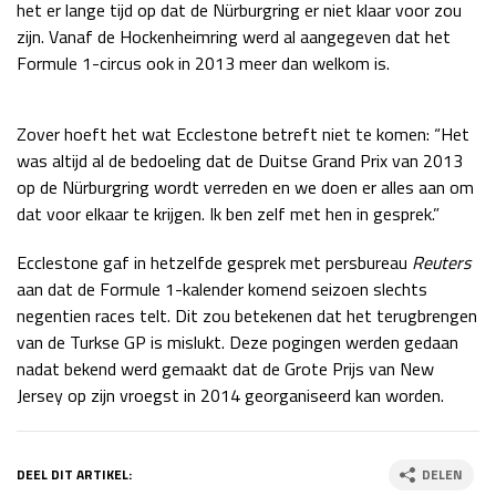
het er lange tijd op dat de Nürburgring er niet klaar voor zou
Race
zo 21:00 - 23:00
zijn. Vanaf de Hockenheimring werd al aangegeven dat het
GP ABU DHABI 2026
04 - 06 dec
Formule 1-circus ook in 2013 meer dan welkom is.
Kwalificatie
za 05:00 - 06:00
Race
zo 05:00 - 07:00
Zover hoeft het wat Ecclestone betreft niet te komen: “Het
Kwalificatie
za 15:00 - 16:00
was altijd al de bedoeling dat de Duitse Grand Prix van 2013
Race
zo 14:00 - 16:00
op de Nürburgring wordt verreden en we doen er alles aan om
dat voor elkaar te krijgen. Ik ben zelf met hen in gesprek.”
GP QATAR 2026
27 - 29 nov
Ecclestone gaf in hetzelfde gesprek met persbureau
Reuters
aan dat de Formule 1-kalender komend seizoen slechts
negentien races telt. Dit zou betekenen dat het terugbrengen
van de Turkse GP is mislukt. Deze pogingen werden gedaan
Kwalificatie
za 19:00 - 20:00
nadat bekend werd gemaakt dat de Grote Prijs van New
Race
zo 17:00 - 19:00
Jersey op zijn vroegst in 2014 georganiseerd kan worden.
DEEL DIT ARTIKEL:
DELEN