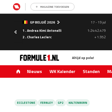
MAGAZINE TOEVOEGEN
GP BELGIË 2026
17 - 19 jul
1 . Andrea Kimi Antonelli
1:24:42.479
- 05
2 . Charles Leclerc
+ 1.952
ul
Altijd op pole!
1.335
0.427
Nieuws
WK Kalender
Standen
Ma
ECCLESTONE
FERNLEY
GP2
KALTENBORN