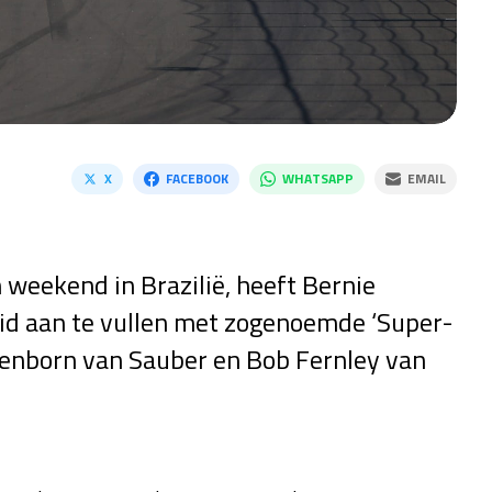
X
FACEBOOK
WHATSAPP
EMAIL
 weekend in Brazilië, heeft Bernie
rid aan te vullen met zogenoemde ‘Super-
tenborn van Sauber en Bob Fernley van