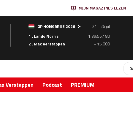
MIJN MAGAZINES LEZEN
GP HONGARIJE 2026
24 - 26 jul
1 . Lando Norris
1:39:56.180
2 . Max Verstappen
+ 15.080
D
x Verstappen
Podcast
PREMIUM