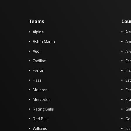
Teams
Cou
Alpine
Al
Aston Martin
And
Audi
Arv
Cadillac
Car
Ferrari
Cha
Haas
Es
McLaren
Fe
Mercedes
Fra
Racing Bulls
Gab
Red Bull
Ge
Williams
Isa