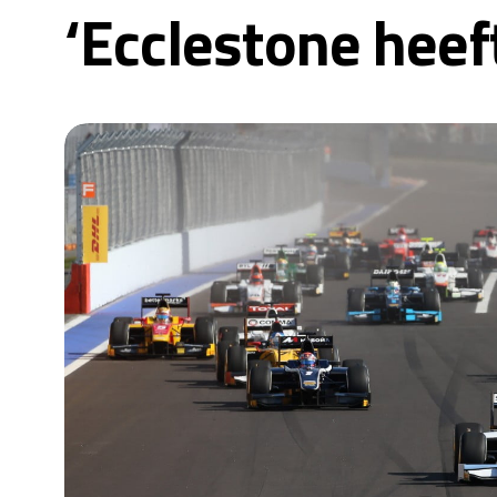
‘Ecclestone heef