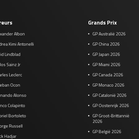
reurs
Grands Prix
exander Albon
GP Australië 2026
rea Kimi Antonelli
GP China 2026
id Lindblad
GP Japan 2026
los Sainz Jr
GP Miami 2026
rles Leclerc
GP Canada 2026
teban Ocon
GP Monaco 2026
rnando Alonso
GP Catalonië 2026
nco Colapinto
GP Oostenrijk 2026
riel Bortoleto
GP Groot-Brittannië
2026
orge Russell
GP België 2026
ck Hadjar