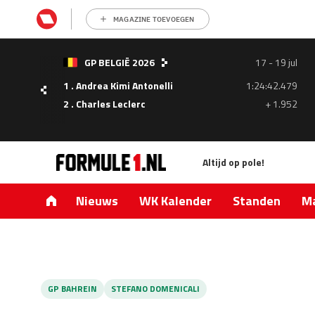
MAGAZINE TOEVOEGEN
- 05
GP BELGIË 2026
17 - 19 jul
ul
1 . Andrea Kimi Antonelli
1:24:42.479
1.335
2 . Charles Leclerc
+ 1.952
0.427
Altijd op pole!
Nieuws
WK Kalender
Standen
Ma
GP BAHREIN
STEFANO DOMENICALI