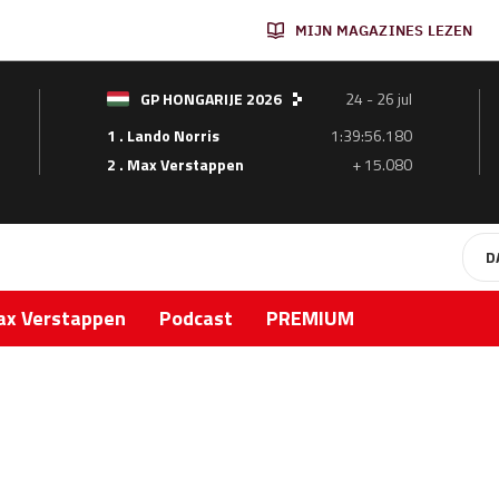
MIJN MAGAZINES LEZEN
GP HONGARIJE 2026
24 - 26 jul
1 . Lando Norris
1:39:56.180
2 . Max Verstappen
+ 15.080
D
x Verstappen
Podcast
PREMIUM