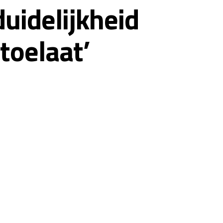
uidelijkheid
 toelaat’