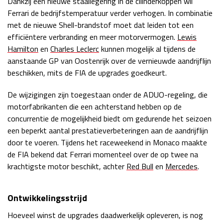
Dankzij een nieuwe staallegering in de cilinderkoppen wil
Ferrari de bedrijfstemperatuur verder verhogen. In combinatie
Race
zo 21:00 - 23:00
GP ABU DHABI 2026
04 - 06 dec
met de nieuwe Shell-brandstof moet dat leiden tot een
Kwalificatie
za 05:00 - 06:00
efficiëntere verbranding en meer motorvermogen.
Lewis
Race
zo 05:00 - 07:00
Hamilton
en
Charles Leclerc
kunnen mogelijk al tijdens de
aanstaande GP van Oostenrijk over de vernieuwde aandrijflijn
Kwalificatie
za 15:00 - 16:00
beschikken, mits de FIA de upgrades goedkeurt.
Race
zo 14:00 - 16:00
De wijzigingen zijn toegestaan onder de ADUO-regeling, die
motorfabrikanten die een achterstand hebben op de
GP QATAR 2026
27 - 29 nov
concurrentie de mogelijkheid biedt om gedurende het seizoen
een beperkt aantal prestatieverbeteringen aan de aandrijflijn
door te voeren. Tijdens het raceweekend in Monaco maakte
de FIA bekend dat Ferrari momenteel over de op twee na
Kwalificatie
za 19:00 - 20:00
krachtigste motor beschikt, achter
Red Bull
en
Mercedes
.
Race
zo 17:00 - 19:00
Ontwikkelingsstrijd
Hoeveel winst de upgrades daadwerkelijk opleveren, is nog