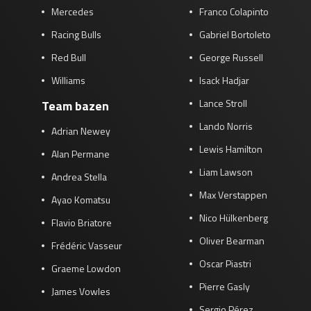
Mercedes
Franco Colapinto
Racing Bulls
Gabriel Bortoleto
Red Bull
George Russell
Williams
Isack Hadjar
Lance Stroll
Team bazen
Lando Norris
Adrian Newey
Lewis Hamilton
Alan Permane
Liam Lawson
Andrea Stella
Max Verstappen
Ayao Komatsu
Nico Hülkenberg
Flavio Briatore
Oliver Bearman
Frédéric Vasseur
Oscar Piastri
Graeme Lowdon
Pierre Gasly
James Vowles
Sergio Pérez