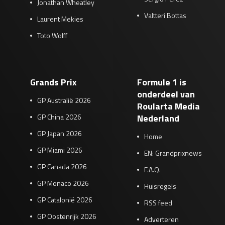
Jonathan Wheatley
Valtteri Bottas
Laurent Mekies
Toto Wolff
Grands Prix
Formule 1 is
onderdeel van
GP Australië 2026
Roularta Media
GP China 2026
Nederland
GP Japan 2026
Home
GP Miami 2026
EN: Grandprixnews
GP Canada 2026
F.A.Q.
GP Monaco 2026
Huisregels
GP Catalonië 2026
RSS feed
GP Oostenrijk 2026
Adverteren