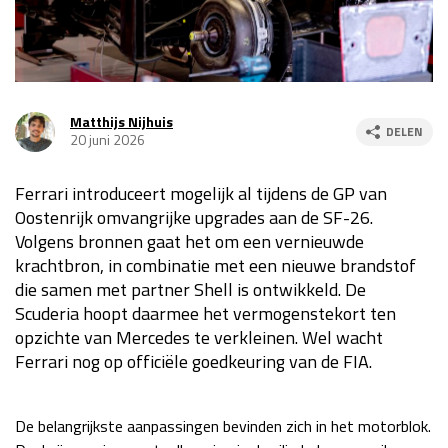
Race
za 13:00 - 15:00
GP VERENIGDE STATEN 2026
23 - 25 okt
Matthijs Nijhuis
DELEN
20 juni 2026
GP SÃO PAULO 2026
06 - 08 nov
Ferrari introduceert mogelijk al tijdens de GP van
Kwalificatie
za 23:00 - 00:00
Oostenrijk omvangrijke upgrades aan de SF-26.
Race
zo 21:00 - 23:00
Volgens bronnen gaat het om een vernieuwde
krachtbron, in combinatie met een nieuwe brandstof
Kwalificatie
za 19:00 - 20:00
die samen met partner Shell is ontwikkeld. De
Race
zo 18:00 - 20:00
Scuderia hoopt daarmee het vermogenstekort ten
opzichte van Mercedes te verkleinen. Wel wacht
GP MEXICO 2026
30 okt - 01 nov
Ferrari nog op officiële goedkeuring van de FIA.
LAS VEGAS GRAND PRIX 2026
20 - 22 nov
De belangrijkste aanpassingen bevinden zich in het motorblok.
Kwalificatie
za 22:00 - 23:00