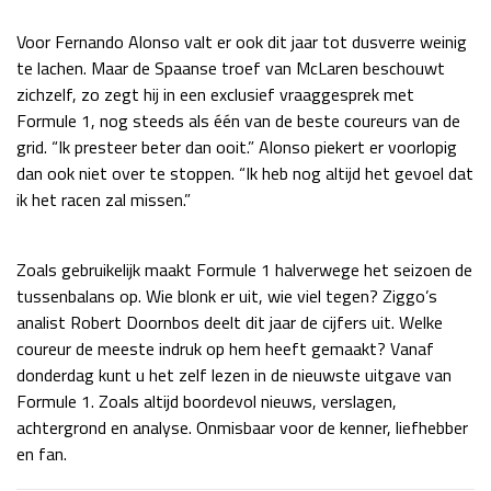
Race
zo 21:00 - 23:00
Voor Fernando Alonso valt er ook dit jaar tot dusverre weinig
GP ABU DHABI 2026
04 - 06 dec
te lachen. Maar de Spaanse troef van McLaren beschouwt
Kwalificatie
za 05:00 - 06:00
zichzelf, zo zegt hij in een exclusief vraaggesprek met
Race
zo 05:00 - 07:00
Formule 1, nog steeds als één van de beste coureurs van de
grid. “Ik presteer beter dan ooit.” Alonso piekert er voorlopig
Kwalificatie
za 15:00 - 16:00
dan ook niet over te stoppen. “Ik heb nog altijd het gevoel dat
Race
zo 14:00 - 16:00
ik het racen zal missen.”
GP QATAR 2026
27 - 29 nov
Zoals gebruikelijk maakt Formule 1 halverwege het seizoen de
tussenbalans op. Wie blonk er uit, wie viel tegen? Ziggo’s
analist Robert Doornbos deelt dit jaar de cijfers uit. Welke
coureur de meeste indruk op hem heeft gemaakt? Vanaf
Kwalificatie
za 19:00 - 20:00
donderdag kunt u het zelf lezen in de nieuwste uitgave van
Race
zo 17:00 - 19:00
Formule 1. Zoals altijd boordevol nieuws, verslagen,
achtergrond en analyse. Onmisbaar voor de kenner, liefhebber
en fan.