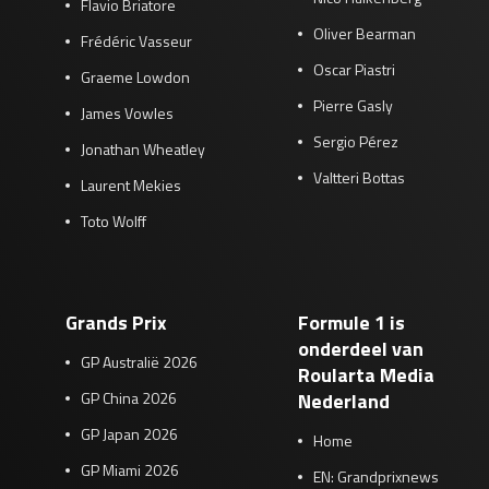
Flavio Briatore
Oliver Bearman
Frédéric Vasseur
Oscar Piastri
Graeme Lowdon
Pierre Gasly
James Vowles
Sergio Pérez
Jonathan Wheatley
Valtteri Bottas
Laurent Mekies
Toto Wolff
Grands Prix
Formule 1 is
onderdeel van
GP Australië 2026
Roularta Media
GP China 2026
Nederland
GP Japan 2026
Home
GP Miami 2026
EN: Grandprixnews