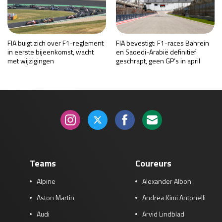
FIA buigt zich over F1-reglement
FIA bevestigt: F1-races Bahrein
in eerste bijeenkomst, wacht
en Saoedi-Arabië definitief
met wijzigingen
geschrapt, geen GP’s in april
Teams
Coureurs
Alpine
Alexander Albon
Aston Martin
Andrea Kimi Antonelli
Audi
Arvid Lindblad