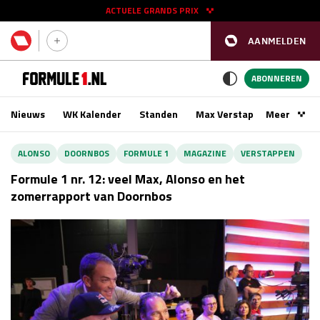
ACTUELE GRANDS PRIX
AANMELDEN
GP SPANJE 2026
11 - 13 sep
ABONNEREN
Nieuws
WK Kalender
Standen
Max Verstappen
Meer
Podca
Kwalificatie
za 16:00 - 17:00
ALONSO
DOORNBOS
FORMULE 1
MAGAZINE
VERSTAPPEN
Race
zo 15:00 - 17:00
Formule 1 nr. 12: veel Max, Alonso en het
zomerrapport van Doornbos
GP SINGAPORE 2026
09 - 11 okt
GP AZERBEIDZJAN 2026
24 - 26 sep
Kwalificatie
za 15:00 - 16:00
Race
zo 14:00 - 16:00
Kwalificatie
vr 14:00 - 15:00