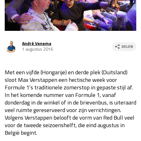
Race
za 13:00 - 15:00
GP VERENIGDE STATEN 2026
23 - 25 okt
André Venema
DELEN
1 augustus 2016
GP SÃO PAULO 2026
06 - 08 nov
Kwalificatie
za 23:00 - 00:00
Race
zo 21:00 - 23:00
Met een vijfde (Hongarije) en derde plek (Duitsland)
sloot Max Verstappen een hectische week voor
Kwalificatie
za 19:00 - 20:00
Formule 1’s traditionele zomerstop in gepaste stijl af.
Race
zo 18:00 - 20:00
In het komende nummer van Formule 1, vanaf
donderdag in de winkel of in de brievenbus, is uiteraard
veel ruimte gereserveerd voor zijn verrichtingen.
GP MEXICO 2026
30 okt - 01 nov
Volgens Verstappen belooft de vorm van Red Bull veel
voor de tweede seizoenshelft, die eind augustus in
LAS VEGAS GRAND PRIX 2026
20 - 22 nov
België begint.
Kwalificatie
za 22:00 - 23:00