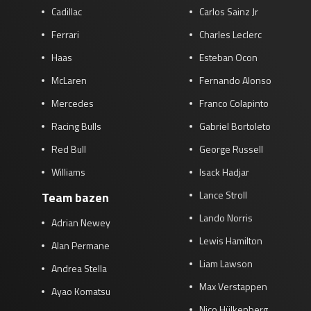
Cadillac
Carlos Sainz Jr
Ferrari
Charles Leclerc
Haas
Esteban Ocon
McLaren
Fernando Alonso
Mercedes
Franco Colapinto
Racing Bulls
Gabriel Bortoleto
Red Bull
George Russell
Williams
Isack Hadjar
Lance Stroll
Team bazen
Lando Norris
Adrian Newey
Lewis Hamilton
Alan Permane
Liam Lawson
Andrea Stella
Max Verstappen
Ayao Komatsu
Nico Hülkenberg