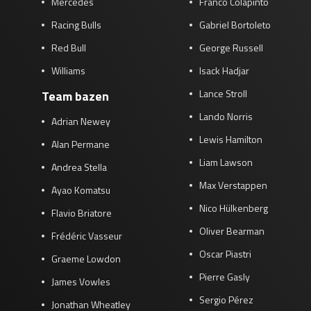
Mercedes
Franco Colapinto
Racing Bulls
Gabriel Bortoleto
Red Bull
George Russell
Williams
Isack Hadjar
Lance Stroll
Team bazen
Lando Norris
Adrian Newey
Lewis Hamilton
Alan Permane
Liam Lawson
Andrea Stella
Max Verstappen
Ayao Komatsu
Nico Hülkenberg
Flavio Briatore
Oliver Bearman
Frédéric Vasseur
Oscar Piastri
Graeme Lowdon
Pierre Gasly
James Vowles
Sergio Pérez
Jonathan Wheatley