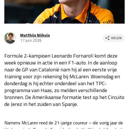
Race
za 13:00 - 15:00
GP VERENIGDE STATEN 2026
23 - 25 okt
Matthijs Nijhuis
DELEN
17 juni 2026
GP SÃO PAULO 2026
06 - 08 nov
Formule 2-kampioen Leonardo Fornaroli komt deze
Kwalificatie
za 23:00 - 00:00
week opnieuw in actie in een F1-auto. In de aanloop
Race
zo 21:00 - 23:00
naar de GP van Catalonië nam hij al een eerste vrije
training voor zijn rekening bij McLaren. Woensdag en
Kwalificatie
za 19:00 - 20:00
donderdag is hij echter onderdeel van het TPC-
Race
zo 18:00 - 20:00
programma van Haas, zo melden verschillende
bronnen. De Amerikaanse formatie test op het Circuito
GP MEXICO 2026
30 okt - 01 nov
de Jerez in het zuiden van Spanje.
LAS VEGAS GRAND PRIX 2026
20 - 22 nov
Namens McLaren reed de 21-jarige coureur – die vorig jaar de
Kwalificatie
za 22:00 - 23:00