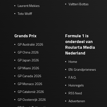
Valtteri Bottas
Laurent Mekies
Toto Wolff
Grands Prix
Formule 1 is
onderdeel van
GP Australië 2026
Roularta Media
GP China 2026
Nederland
GP Japan 2026
Home
GP Miami 2026
EN: Grandprixnews
GP Canada 2026
F.A.Q.
GP Monaco 2026
Huisregels
GP Catalonië 2026
RSS feed
GP Oostenrijk 2026
Adverteren