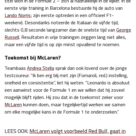
titel won in de Formule 2 – zich al nadrukkelijk in de kijker. In de
eerste vrije training in Barcelona bestuurde hij de auto van
Race
zo 21:00 - 23:00
GP ABU DHABI 2026
04 - 06 dec
Lando Norris
; zijn eerste optreden in een officieel F1-
Kwalificatie
za 05:00 - 06:00
weekend. Desondanks noteerde de Italiaan de vijfde tijd,
Race
zo 05:00 - 07:00
slechts 0,8 seconde langzamer dan de snelste tijd van
George
Russell
. Resultaten in vrije trainingen zeggen lang niet alles,
Kwalificatie
za 15:00 - 16:00
maar een vijfde tijd is op zijn minst opvallend te noemen.
Race
zo 14:00 - 16:00
Toekomst bij McLaren?
GP QATAR 2026
27 - 29 nov
Teambaas
Andrea Stella
sprak dan ook lovend over de jonge
testcoureur. “Ik ben erg blij met zijn (Fornaroli, red.) instelling,
snelheid en consistentie”, liet hij weten. “Leonardo is absoluut
een aanwinst voor de Formule 1 en we willen dat hij zoveel
mogelijk blijft rijden. Hij zou dat in de toekomst zeker voor
Kwalificatie
za 19:00 - 20:00
McLaren
kunnen doen, maar tegelijkertijd werken we samen
Race
zo 17:00 - 19:00
om elke mogelijke kans in de Formule 1 te onderzoeken.”
LEES OOK:
McLaren volgt voorbeeld Red Bull, gaat in