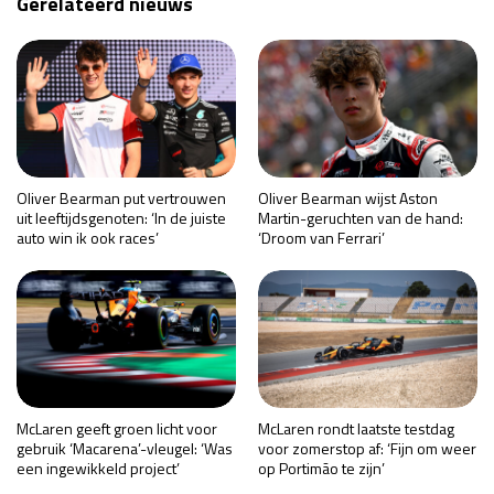
Gerelateerd nieuws
Oliver Bearman put vertrouwen
Oliver Bearman wijst Aston
uit leeftijdsgenoten: ‘In de juiste
Martin-geruchten van de hand:
auto win ik ook races’
‘Droom van Ferrari’
McLaren geeft groen licht voor
McLaren rondt laatste testdag
gebruik ‘Macarena’-vleugel: ‘Was
voor zomerstop af: ‘Fijn om weer
een ingewikkeld project’
op Portimão te zijn’