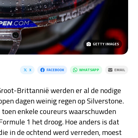
GETTY IMAGES
X
FACEBOOK
WHATSAPP
EMAIL
root-Brittannië werden er al de nodige
elopen dagen weinig regen op Silverstone.
 – toen enkele coureurs waarschuwden
 Formule 1 het droog. Hoe anders is dat
die in de ochtend werd verreden, moest