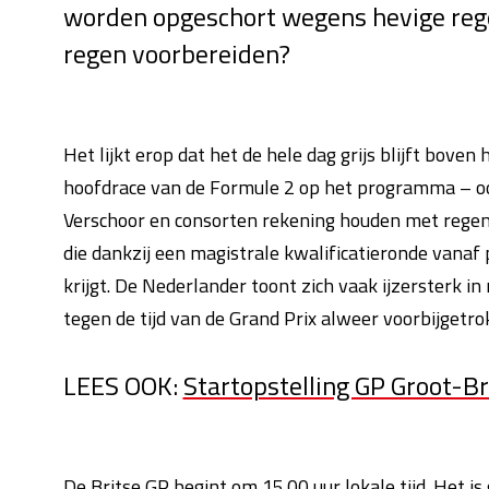
worden opgeschort wegens hevige rege
regen voorbereiden?
Het lijkt erop dat het de hele dag grijs blijft boven 
hoofdrace van de Formule 2 op het programma – o
Verschoor en consorten rekening houden met regen 
die dankzij een magistrale kwalificatieronde vanaf
krijgt. De Nederlander toont zich vaak ijzersterk i
tegen de tijd van de Grand Prix alweer voorbijgetro
LEES OOK:
Startopstelling GP Groot-Br
De Britse GP begint om 15.00 uur lokale tijd. Het is