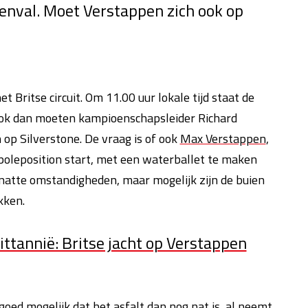
nval. Moet Verstappen zich ook op
het Britse circuit. Om 11.00 uur lokale tijd staat de
ok dan moeten kampioenschapsleider Richard
op Silverstone. De vraag is of ook
Max Verstappen
,
 poleposition start, met een waterballet te maken
n natte omstandigheden, maar mogelijk zijn de buien
kken.
ittannië: Britse jacht op Verstappen
 goed mogelijk dat het asfalt dan nog nat is, al neemt