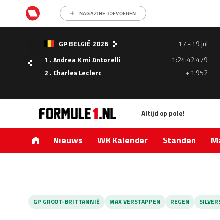
MAGAZINE TOEVOEGEN
- 05
GP BELGIË 2026
17 - 19 jul
ul
1 . Andrea Kimi Antonelli
1:24:42.479
1.335
2 . Charles Leclerc
+ 1.952
0.427
Altijd op pole!
Nieuws
WK Kalender
Standen
Ma
GP GROOT-BRITTANNIË
MAX VERSTAPPEN
REGEN
SILVER