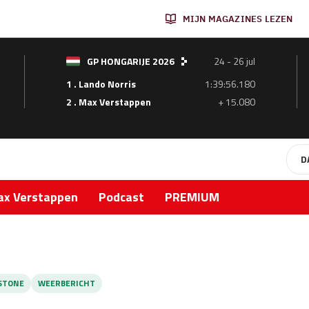
MIJN MAGAZINES LEZEN
GP HONGARIJE 2026
24 - 26 jul
1 . Lando Norris
1:39:56.180
2 . Max Verstappen
+ 15.080
D
x Verstappen
Podcast
PREMIUM
STONE
WEERBERICHT