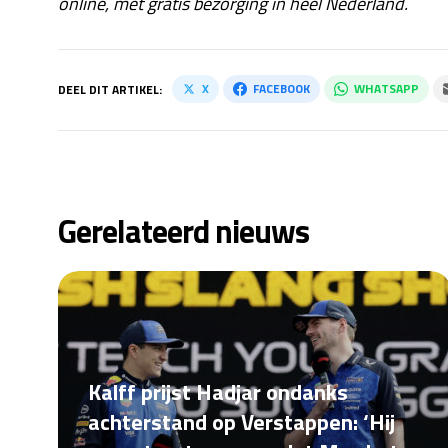
online, met gratis bezorging in heel Nederland.
X
FACEBOOK
WHATSAPP
DEEL DIT ARTIKEL:
Gerelateerd nieuws
Kalff prijst Hadjar ondanks
achterstand op Verstappen: ‘Hij