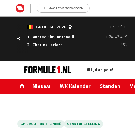
MAGAZINE TOEVOEGEN
GP BELGIË 2026
17 - 19 jul
1 . Andrea Kimi Antonelli
1:24:42.479
- 05
2 . Charles Leclerc
+ 1.952
ul
Altijd op pole!
1.335
0.427
Nieuws
WK Kalender
Standen
Ma
GP GROOT-BRITTANNIË
STARTOPSTELLING