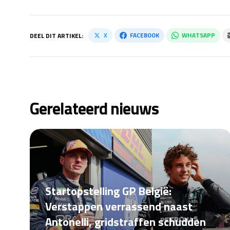
X
FACEBOOK
WHATSAPP
DEEL DIT ARTIKEL:
Gerelateerd nieuws
Startopstelling GP België:
Verstappen verrassend naast
Antonelli, gridstraffen schudden