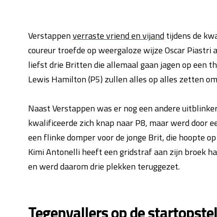
Verstappen
verraste vriend en vijand
tijdens de kwa
coureur troefde op weergaloze wijze Oscar Piastri a
liefst drie Britten die allemaal gaan jagen op een t
Lewis Hamilton (P5) zullen alles op alles zetten o
Naast Verstappen was er nog een andere uitblinker 
kwalificeerde zich knap naar P8, maar werd door 
een flinke domper voor de jonge Brit, die hoopte op
Kimi Antonelli heeft een gridstraf aan zijn broek 
en werd daarom drie plekken teruggezet.
Tegenvallers op de startopstel