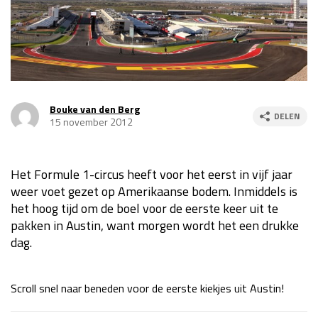
Race
za 13:00 - 15:00
GP VERENIGDE STATEN 2026
23 - 25 okt
Bouke van den Berg
DELEN
GP SÃO PAULO 2026
06 - 08 nov
15 november 2012
Kwalificatie
za 23:00 - 00:00
Race
zo 21:00 - 23:00
Het Formule 1-circus heeft voor het eerst in vijf jaar
weer voet gezet op Amerikaanse bodem. Inmiddels is
Kwalificatie
za 19:00 - 20:00
het hoog tijd om de boel voor de eerste keer uit te
Race
zo 18:00 - 20:00
pakken in Austin, want morgen wordt het een drukke
dag.
GP MEXICO 2026
30 okt - 01 nov
Scroll snel naar beneden voor de eerste kiekjes uit Austin!
LAS VEGAS GRAND PRIX 2026
20 - 22 nov
Kwalificatie
za 22:00 - 23:00