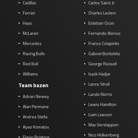
Cadillac
Carlos Sainz Jr
Ferrari
Charles Leclerc
Haas
Esteban Ocon
McLaren
Fernando Alonso
Mercedes
Franco Colapinto
Racing Bulls
Gabriel Bortoleto
Red Bull
George Russell
Williams
Isack Hadjar
Lance Stroll
Team bazen
Lando Norris
Adrian Newey
Lewis Hamilton
Alan Permane
Liam Lawson
Andrea Stella
Max Verstappen
Ayao Komatsu
Nico Hülkenberg
Flavio Briatore