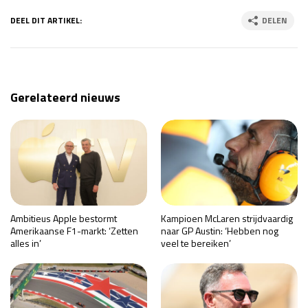
Race
zo 21:00 - 23:00
DEEL DIT ARTIKEL:
DELEN
GP ABU DHABI 2026
04 - 06 dec
Kwalificatie
za 05:00 - 06:00
Race
zo 05:00 - 07:00
Gerelateerd nieuws
Kwalificatie
za 15:00 - 16:00
Race
zo 14:00 - 16:00
GP QATAR 2026
27 - 29 nov
Ambitieus Apple bestormt
Kampioen McLaren strijdvaardig
Kwalificatie
za 19:00 - 20:00
Amerikaanse F1-markt: ‘Zetten
naar GP Austin: ‘Hebben nog
Race
zo 17:00 - 19:00
alles in’
veel te bereiken’