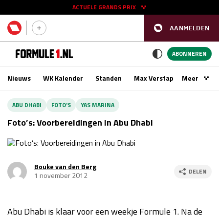
ACTUELE GRANDS PRIX
AANMELDEN
GP SPANJE 2026
11 - 13 sep
ABONNEREN
Nieuws
WK Kalender
Standen
Max Verstappen
Meer
Podca
Kwalificatie
za 16:00 - 17:00
ABU DHABI
FOTO'S
YAS MARINA
Race
zo 15:00 - 17:00
Foto’s: Voorbereidingen in Abu Dhabi
GP SINGAPORE 2026
09 - 11 okt
Bouke van den Berg
GP AZERBEIDZJAN 2026
24 - 26 sep
DELEN
1 november 2012
Kwalificatie
za 15:00 - 16:00
Race
zo 14:00 - 16:00
Abu Dhabi is klaar voor een weekje Formule 1. Na de
Kwalificatie
vr 14:00 - 15:00