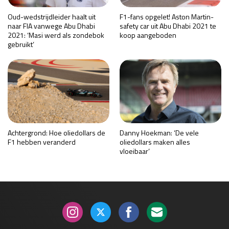
Race
zo 21:00 - 23:00
Oud-wedstrijdleider haalt uit
F1-fans opgelet! Aston Martin-
GP ABU DHABI 2026
04 - 06 dec
naar FIA vanwege Abu Dhabi
safety car uit Abu Dhabi 2021 te
2021: ‘Masi werd als zondebok
koop aangeboden
Kwalificatie
za 05:00 - 06:00
gebruikt’
Race
zo 05:00 - 07:00
Kwalificatie
za 15:00 - 16:00
Race
zo 14:00 - 16:00
GP QATAR 2026
27 - 29 nov
Achtergrond: Hoe oliedollars de
Danny Hoekman: ‘De vele
F1 hebben veranderd
oliedollars maken alles
vloeibaar’
Kwalificatie
za 19:00 - 20:00
Race
zo 17:00 - 19:00