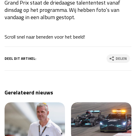
Grand Prix staat de driedaagse talententest vanaf
Race
za 13:00 - 15:00
dinsdag op het programma. Wij hebben foto’s van
vandaag in een album gestopt.
GP VERENIGDE STATEN 2026
23 - 25 okt
Scroll snel naar beneden voor het beeld!
GP SÃO PAULO 2026
06 - 08 nov
DEEL DIT ARTIKEL:
DELEN
Kwalificatie
za 23:00 - 00:00
Race
zo 21:00 - 23:00
Kwalificatie
za 19:00 - 20:00
Race
zo 18:00 - 20:00
Gerelateerd nieuws
GP MEXICO 2026
30 okt - 01 nov
LAS VEGAS GRAND PRIX 2026
20 - 22 nov
Kwalificatie
za 22:00 - 23:00