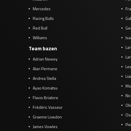
Mercedes
Fra
Racing Bulls
Gab
Red Bull
Ge
Williams
Isa
Lan
Team bazen
Lan
Adrian Newey
Le
Alan Permane
Li
Andrea Stella
Ma
Ayao Komatsu
Ni
Flavio Briatore
Ol
Frédéric Vasseur
Osc
Graeme Lowdon
Pie
James Vowles