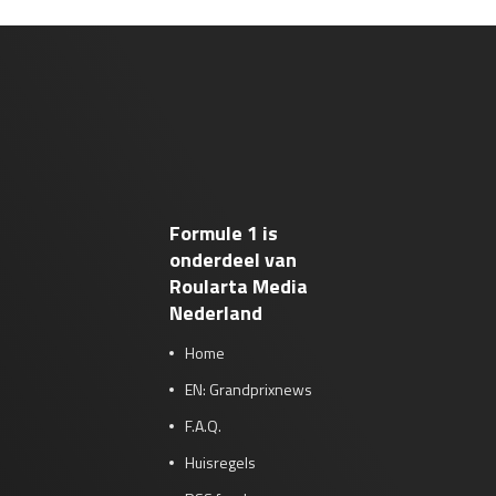
Formule 1 is
onderdeel van
Roularta Media
Nederland
Home
EN: Grandprixnews
F.A.Q.
Huisregels