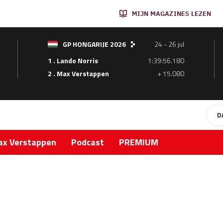
MIJN MAGAZINES LEZEN
GP HONGARIJE 2026
24 - 26 jul
1 . Lando Norris
1:39:56.180
2 . Max Verstappen
+ 15.080
D
x Verstappen
Podcast
PREMIUM