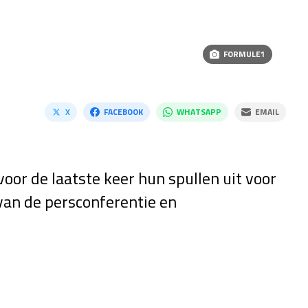
FORMULE1
X
FACEBOOK
WHATSAPP
EMAIL
or de laatste keer hun spullen uit voor
van de persconferentie en