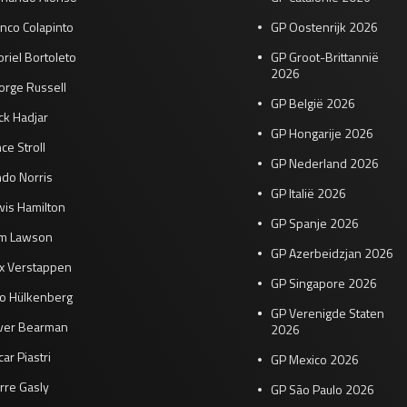
nco Colapinto
GP Oostenrijk 2026
riel Bortoleto
GP Groot-Brittannië
2026
orge Russell
GP België 2026
ck Hadjar
GP Hongarije 2026
ce Stroll
GP Nederland 2026
do Norris
GP Italië 2026
wis Hamilton
GP Spanje 2026
am Lawson
GP Azerbeidzjan 2026
x Verstappen
GP Singapore 2026
co Hülkenberg
GP Verenigde Staten
iver Bearman
2026
ar Piastri
GP Mexico 2026
rre Gasly
GP São Paulo 2026