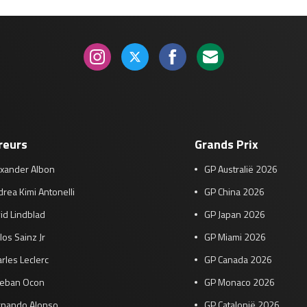
reurs
Grands Prix
exander Albon
GP Australië 2026
rea Kimi Antonelli
GP China 2026
id Lindblad
GP Japan 2026
los Sainz Jr
GP Miami 2026
rles Leclerc
GP Canada 2026
teban Ocon
GP Monaco 2026
rnando Alonso
GP Catalonië 2026