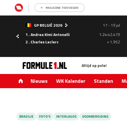
MAGAZINE TOEVOEGEN
GP BELGIË 2026
17 - 19 jul
1 . Andrea Kimi Antonelli
1:24:42.479
- 05
2 . Charles Leclerc
+ 1.952
ul
Altijd op pole!
1.335
0.427
Nieuws
WK Kalender
Standen
Ma
BRAZILIE
FOTO'S
INTERLAGOS
VOORBEREIDING