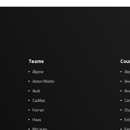
Teams
Cou
Alpine
Al
Aston Martin
And
Audi
Arv
Cadillac
Car
Ferrari
Cha
Haas
Es
McLaren
Fe