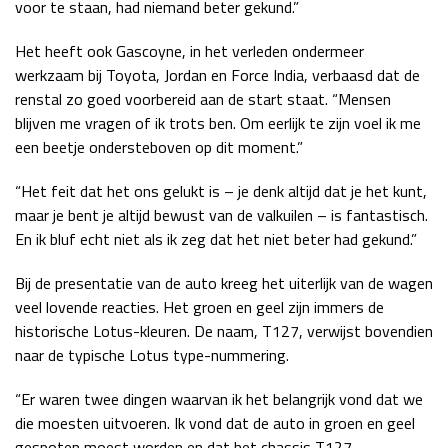
voor te staan, had niemand beter gekund.”
Race
zo 21:00 - 23:00
GP ABU DHABI 2026
04 - 06 dec
Het heeft ook Gascoyne, in het verleden ondermeer
Kwalificatie
za 05:00 - 06:00
werkzaam bij Toyota, Jordan en Force India, verbaasd dat de
Race
zo 05:00 - 07:00
renstal zo goed voorbereid aan de start staat. “Mensen
blijven me vragen of ik trots ben. Om eerlijk te zijn voel ik me
Kwalificatie
za 15:00 - 16:00
een beetje ondersteboven op dit moment.”
Race
zo 14:00 - 16:00
“Het feit dat het ons gelukt is – je denk altijd dat je het kunt,
maar je bent je altijd bewust van de valkuilen – is fantastisch.
GP QATAR 2026
27 - 29 nov
En ik bluf echt niet als ik zeg dat het niet beter had gekund.”
Bij de presentatie van de auto kreeg het uiterlijk van de wagen
veel lovende reacties. Het groen en geel zijn immers de
Kwalificatie
za 19:00 - 20:00
historische Lotus-kleuren. De naam, T127, verwijst bovendien
Race
zo 17:00 - 19:00
naar de typische Lotus type-nummering.
“Er waren twee dingen waarvan ik het belangrijk vond dat we
die moesten uitvoeren. Ik vond dat de auto in groen en geel
gespoten moest worden en dat het chassis T127