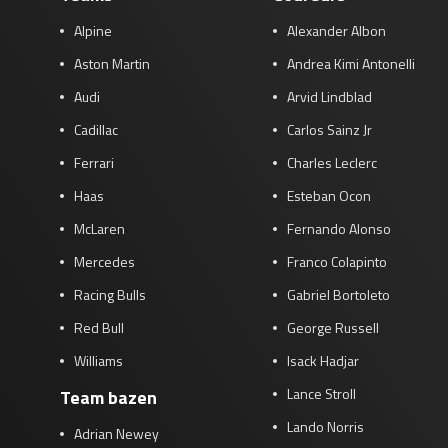
Alpine
Alexander Albon
Aston Martin
Andrea Kimi Antonelli
Audi
Arvid Lindblad
Cadillac
Carlos Sainz Jr
Ferrari
Charles Leclerc
Haas
Esteban Ocon
McLaren
Fernando Alonso
Mercedes
Franco Colapinto
Racing Bulls
Gabriel Bortoleto
Red Bull
George Russell
Williams
Isack Hadjar
Lance Stroll
Team bazen
Lando Norris
Adrian Newey