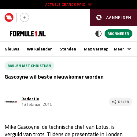
ACTUELE GRANDS PRIX
AANMELDEN
GP SPANJE 2026
11 - 13 sep
ABONNEREN
Nieuws
WK Kalender
Standen
Max Verstappen
Meer
Podca
Kwalificatie
za 16:00 - 17:00
MAILEN MET CHRISTIJAN
Race
zo 15:00 - 17:00
Gascoyne wil beste nieuwkomer worden
GP SINGAPORE 2026
09 - 11 okt
Redactie
DELEN
13 februari 2010
GP AZERBEIDZJAN 2026
24 - 26 sep
Kwalificatie
za 15:00 - 16:00
Mike Gascoyne, de technische chef van Lotus, is
Race
zo 14:00 - 16:00
verguld van trots. Tijdens de presentatie in Londen
Kwalificatie
vr 14:00 - 15:00