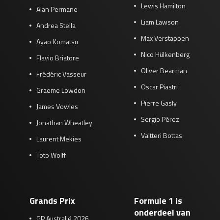
Lewis Hamilton
Alan Permane
Liam Lawson
Andrea Stella
Max Verstappen
Ayao Komatsu
Nico Hülkenberg
Flavio Briatore
Oliver Bearman
Frédéric Vasseur
Oscar Piastri
Graeme Lowdon
Pierre Gasly
James Vowles
Sergio Pérez
Jonathan Wheatley
Valtteri Bottas
Laurent Mekies
Toto Wolff
Grands Prix
Formule 1 is
onderdeel van
GP Australië 2026