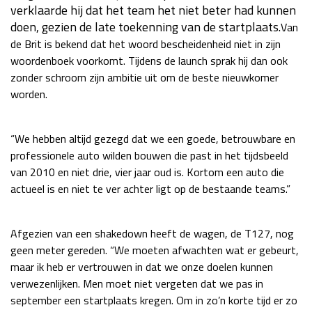
verklaarde hij dat het team het niet beter had kunnen
Race
za 13:00 - 15:00
doen, gezien de late toekenning van de startplaats.
Van
de Brit is bekend dat het woord bescheidenheid niet in zijn
woordenboek voorkomt. Tijdens de launch sprak hij dan ook
GP VERENIGDE STATEN 2026
23 - 25 okt
zonder schroom zijn ambitie uit om de beste nieuwkomer
worden.
GP SÃO PAULO 2026
06 - 08 nov
“We hebben altijd gezegd dat we een goede, betrouwbare en
Kwalificatie
za 23:00 - 00:00
professionele auto wilden bouwen die past in het tijdsbeeld
Race
zo 21:00 - 23:00
van 2010 en niet drie, vier jaar oud is. Kortom een auto die
Kwalificatie
za 19:00 - 20:00
actueel is en niet te ver achter ligt op de bestaande teams.”
Race
zo 18:00 - 20:00
Afgezien van een shakedown heeft de wagen, de T127, nog
GP MEXICO 2026
30 okt - 01 nov
geen meter gereden. “We moeten afwachten wat er gebeurt,
maar ik heb er vertrouwen in dat we onze doelen kunnen
verwezenlijken. Men moet niet vergeten dat we pas in
LAS VEGAS GRAND PRIX 2026
20 - 22 nov
september een startplaats kregen. Om in zo’n korte tijd er zo
Kwalificatie
za 22:00 - 23:00