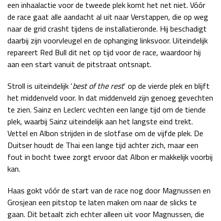
een inhaalactie voor de tweede plek komt het net niet. Vóór
de race gaat alle aandacht al uit naar Verstappen, die op weg
naar de grid crasht tijdens de installatieronde. Hij beschadigt
daarbij zijn voorvleugel en de ophanging linksvoor. Uiteindelijk
repareert Red Bull dit net op tijd voor de race, waardoor hij
aan een start vanuit de pitstraat ontsnapt.
Stroll is uiteindelijk ‘
best of the rest
‘ op de vierde plek en blijft
het middenveld voor. In dat middenveld zijn genoeg gevechten
te zien. Sainz en Leclerc vechten een lange tijd om de tiende
plek, waarbij Sainz uiteindelijk aan het langste eind trekt.
Vettel en Albon strijden in de slotfase om de vijfde plek. De
Duitser houdt de Thai een lange tijd achter zich, maar een
fout in bocht twee zorgt ervoor dat Albon er makkelijk voorbij
kan.
Haas gokt vóór de start van de race nog door Magnussen en
Grosjean een pitstop te laten maken om naar de slicks te
gaan. Dit betaalt zich echter alleen uit voor Magnussen, die