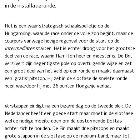
in de installatieronde.
Race
zo 21:00 - 23:00
GP ABU DHABI 2026
04 - 06 dec
Kwalificatie
za 05:00 - 06:00
Het is een waar strategisch schaakspelletje op de
Race
zo 05:00 - 07:00
Hungaroring, waar de race onder de volle zon begint, maar de
coureurs vanwege hevige regenval voor de start op de
Kwalificatie
za 15:00 - 16:00
intermediates
starten. Het is echter droog voor het grootste
Race
zo 14:00 - 16:00
deel van de race, waarin Hamilton heer en meester is. De Brit
verzilvert zijn negentigste pole op overtuigende wijze en zet
GP QATAR 2026
27 - 29 nov
een groot deel van het veld op een ronde en maakt daarnaast
een ‘gratis’ pitstop. Hij zet in de slotfase de snelste ronde
neer, waardoor hij met 26 punten Hongarije verlaat.
Kwalificatie
za 19:00 - 20:00
Verstappen eindigt na een bizarre dag op de tweede plek. De
Race
zo 17:00 - 19:00
Nederlander heeft een goede start maar moet in de slotfase
wel de nodige moeite doen om de opstormende Bottas
achter zich te houden. De Fin maakt drie pitstops en maakt
grote stappen in de slotfase op de medium-band, maar tot