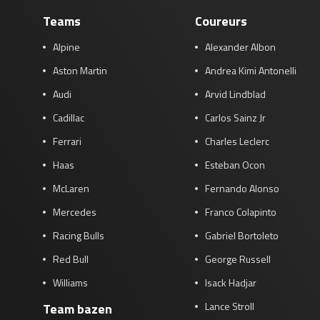
Teams
Coureurs
Alpine
Alexander Albon
Aston Martin
Andrea Kimi Antonelli
Audi
Arvid Lindblad
Cadillac
Carlos Sainz Jr
Ferrari
Charles Leclerc
Haas
Esteban Ocon
McLaren
Fernando Alonso
Mercedes
Franco Colapinto
Racing Bulls
Gabriel Bortoleto
Red Bull
George Russell
Williams
Isack Hadjar
Lance Stroll
Team bazen