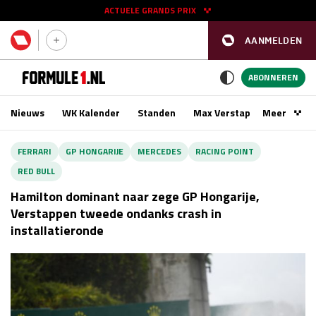
ACTUELE GRANDS PRIX
AANMELDEN
GP SPANJE 2026
11 - 13 sep
ABONNEREN
Nieuws
WK Kalender
Standen
Max Verstappen
Meer
Podca
Kwalificatie
za 16:00 - 17:00
FERRARI
GP HONGARIJE
MERCEDES
RACING POINT
Race
zo 15:00 - 17:00
RED BULL
Hamilton dominant naar zege GP Hongarije,
GP SINGAPORE 2026
09 - 11 okt
Verstappen tweede ondanks crash in
installatieronde
GP AZERBEIDZJAN 2026
24 - 26 sep
Kwalificatie
za 15:00 - 16:00
Race
zo 14:00 - 16:00
Kwalificatie
vr 14:00 - 15:00