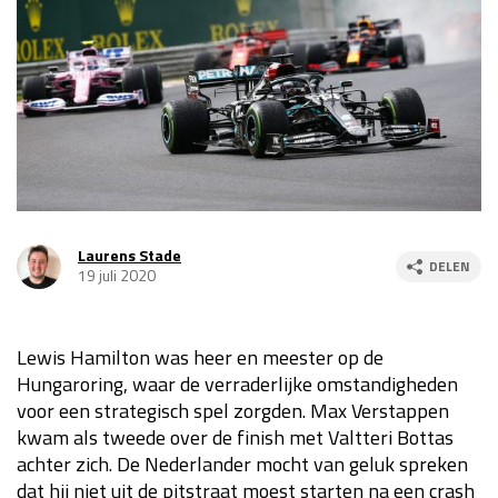
Race
za 13:00 - 15:00
GP VERENIGDE STATEN 2026
23 - 25 okt
GP SÃO PAULO 2026
06 - 08 nov
Kwalificatie
za 23:00 - 00:00
Race
zo 21:00 - 23:00
Laurens Stade
DELEN
19 juli 2020
Kwalificatie
za 19:00 - 20:00
Race
zo 18:00 - 20:00
Lewis Hamilton was heer en meester op de
Hungaroring, waar de verraderlijke omstandigheden
GP MEXICO 2026
30 okt - 01 nov
voor een strategisch spel zorgden. Max Verstappen
kwam als tweede over de finish met Valtteri Bottas
achter zich. De Nederlander mocht van geluk spreken
LAS VEGAS GRAND PRIX 2026
20 - 22 nov
dat hij niet uit de pitstraat moest starten na een crash
Kwalificatie
za 22:00 - 23:00