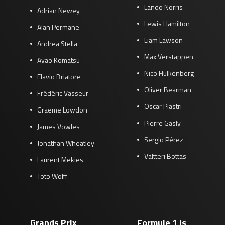
Lando Norris
Adrian Newey
Lewis Hamilton
Alan Permane
Liam Lawson
Andrea Stella
Max Verstappen
Ayao Komatsu
Nico Hülkenberg
Flavio Briatore
Oliver Bearman
Frédéric Vasseur
Oscar Piastri
Graeme Lowdon
Pierre Gasly
James Vowles
Sergio Pérez
Jonathan Wheatley
Valtteri Bottas
Laurent Mekies
Toto Wolff
Grands Prix
Formule 1 is