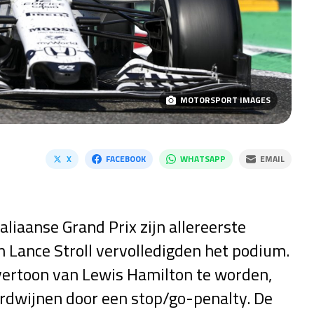
MOTORSPORT IMAGES
X
FACEBOOK
WHATSAPP
EMAIL
aliaanse Grand Prix zijn allereerste
n Lance Stroll vervolledigden het podium.
vertoon van Lewis Hamilton te worden,
erdwijnen door een stop/go-penalty. De