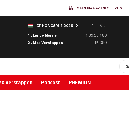
MIJN MAGAZINES LEZEN
GP HONGARIJE 2026
24 - 26 jul
1 . Lando Norris
1:39:56.180
2 . Max Verstappen
+ 15.080
D
x Verstappen
Podcast
PREMIUM