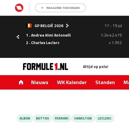
MAGAZINE TOEVOEGEN
GP BELGIË 2026
17 - 19 jul
1 . Andrea Kimi Antonelli
1:24:42.479
- 05
2 . Charles Leclerc
+ 1.952
ul
Altijd op pole!
1.335
0.427
Nieuws
WK Kalender
Standen
Ma
ALBON
BOTTAS
FERRARI
HAMILTON
LECLERC