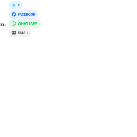
X
FACEBOOK
WHATSAPP
EL:
EMAIL