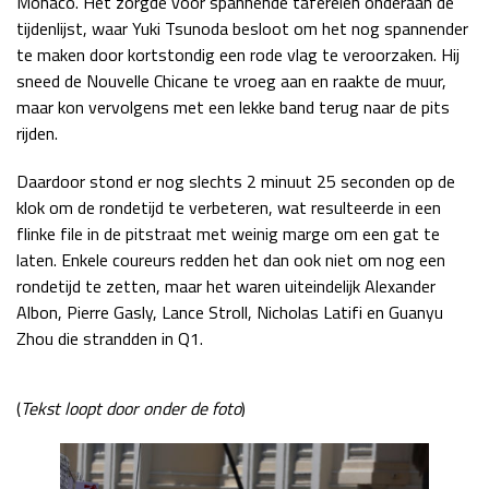
Monaco. Het zorgde voor spannende taferelen onderaan de
tijdenlijst, waar Yuki Tsunoda besloot om het nog spannender
Race
zo 21:00 - 23:00
GP ABU DHABI 2026
04 - 06 dec
te maken door kortstondig een rode vlag te veroorzaken. Hij
Kwalificatie
za 05:00 - 06:00
sneed de Nouvelle Chicane te vroeg aan en raakte de muur,
Race
zo 05:00 - 07:00
maar kon vervolgens met een lekke band terug naar de pits
rijden.
Kwalificatie
za 15:00 - 16:00
Daardoor stond er nog slechts 2 minuut 25 seconden op de
Race
zo 14:00 - 16:00
klok om de rondetijd te verbeteren, wat resulteerde in een
flinke file in de pitstraat met weinig marge om een gat te
GP QATAR 2026
27 - 29 nov
laten. Enkele coureurs redden het dan ook niet om nog een
rondetijd te zetten, maar het waren uiteindelijk Alexander
Albon, Pierre Gasly, Lance Stroll, Nicholas Latifi en Guanyu
Zhou die strandden in Q1.
Kwalificatie
za 19:00 - 20:00
Race
zo 17:00 - 19:00
(
Tekst loopt door onder de foto
)