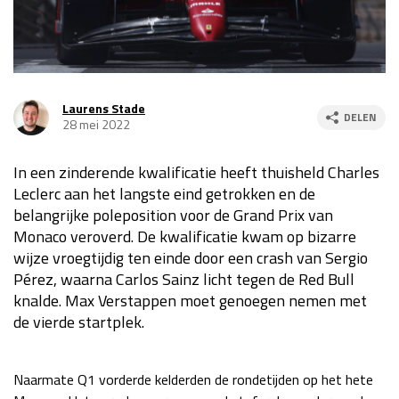
Race
za 13:00 - 15:00
GP VERENIGDE STATEN 2026
23 - 25 okt
Laurens Stade
DELEN
28 mei 2022
GP SÃO PAULO 2026
06 - 08 nov
In een zinderende kwalificatie heeft thuisheld Charles
Kwalificatie
za 23:00 - 00:00
Leclerc aan het langste eind getrokken en de
Race
zo 21:00 - 23:00
belangrijke poleposition voor de Grand Prix van
Monaco veroverd. De kwalificatie kwam op bizarre
Kwalificatie
za 19:00 - 20:00
wijze vroegtijdig ten einde door een crash van Sergio
Race
zo 18:00 - 20:00
Pérez, waarna Carlos Sainz licht tegen de Red Bull
knalde. Max Verstappen moet genoegen nemen met
GP MEXICO 2026
30 okt - 01 nov
de vierde startplek.
LAS VEGAS GRAND PRIX 2026
20 - 22 nov
Naarmate Q1 vorderde kelderden de rondetijden op het hete
Kwalificatie
za 22:00 - 23:00