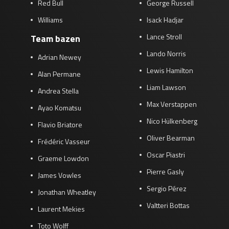
Red Bull
George Russell
Williams
Isack Hadjar
Lance Stroll
Team bazen
Lando Norris
Adrian Newey
Lewis Hamilton
Alan Permane
Liam Lawson
Andrea Stella
Max Verstappen
Ayao Komatsu
Nico Hülkenberg
Flavio Briatore
Oliver Bearman
Frédéric Vasseur
Oscar Piastri
Graeme Lowdon
Pierre Gasly
James Vowles
Sergio Pérez
Jonathan Wheatley
Valtteri Bottas
Laurent Mekies
Toto Wolff