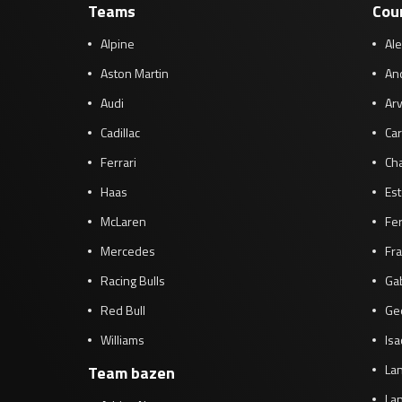
Teams
Cou
Alpine
Al
Aston Martin
And
Audi
Arv
Cadillac
Car
Ferrari
Cha
Haas
Es
McLaren
Fe
Mercedes
Fra
Racing Bulls
Gab
Red Bull
Ge
Williams
Isa
Lan
Team bazen
Lan