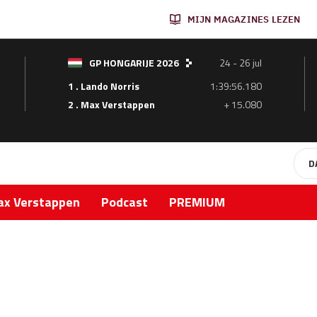
MIJN MAGAZINES LEZEN
GP HONGARIJE 2026
24 - 26 jul
1 . Lando Norris
1:39:56.180
2 . Max Verstappen
+ 15.080
D
x Verstappen
Podcast
PREMIUM