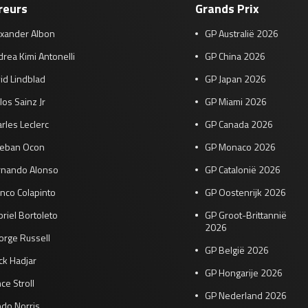
reurs
Grands Prix
exander Albon
GP Australië 2026
rea Kimi Antonelli
GP China 2026
id Lindblad
GP Japan 2026
los Sainz Jr
GP Miami 2026
rles Leclerc
GP Canada 2026
teban Ocon
GP Monaco 2026
rnando Alonso
GP Catalonië 2026
nco Colapinto
GP Oostenrijk 2026
riel Bortoleto
GP Groot-Brittannië
2026
orge Russell
GP België 2026
ck Hadjar
GP Hongarije 2026
ce Stroll
GP Nederland 2026
do Norris