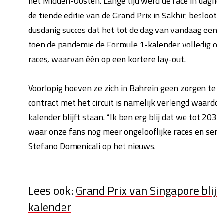
het Midden-Oosten. Lange tijd werd de race in dagli
de tiende editie van de Grand Prix in Sakhir, beslo
dusdanig succes dat het tot de dag van vandaag een
toen de pandemie de Formule 1-kalender volledig 
races, waarvan één op een kortere lay-out.
Voorlopig hoeven ze zich in Bahrein geen zorgen te
contract met het circuit is namelijk verlengd waar
kalender blijft staan. “Ik ben erg blij dat we tot 20
waar onze fans nog meer ongelooflijke races en sen
Stefano Domenicali op het nieuws.
Lees ook:
Grand Prix van Singapore bli
kalender