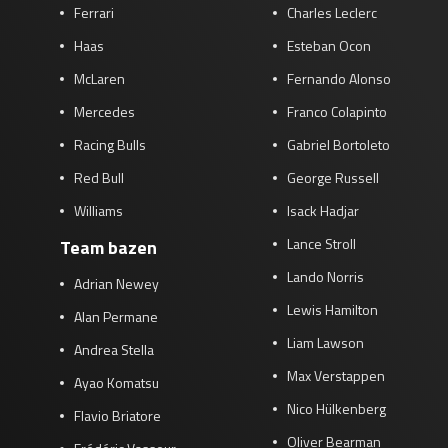
Ferrari
Charles Leclerc
Haas
Esteban Ocon
McLaren
Fernando Alonso
Mercedes
Franco Colapinto
Racing Bulls
Gabriel Bortoleto
Red Bull
George Russell
Williams
Isack Hadjar
Lance Stroll
Team bazen
Lando Norris
Adrian Newey
Lewis Hamilton
Alan Permane
Liam Lawson
Andrea Stella
Max Verstappen
Ayao Komatsu
Nico Hülkenberg
Flavio Briatore
Oliver Bearman