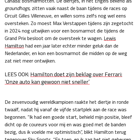
Canada: bosmarmotten. De diertjes, in het Engels bekend als
groundhogs,
zitten vaak naast de baan tijdens de races op
Race
zo 21:00 - 23:00
GP ABU DHABI 2026
04 - 06 dec
Circuit Gilles Villeneuve, en willen soms zelfs nog wel eens
Kwalificatie
za 05:00 - 06:00
oversteken. Zo moest Max Verstappen tijdens zijn zegetocht
Race
zo 05:00 - 07:00
in 2024 nog uitwijken voor een bosmarmot die tijdens de
Grand Prix besloot om de oversteek te wagen.
Lewis
Kwalificatie
za 15:00 - 16:00
Hamilton
had een jaar later echter minder geluk dan de
Race
zo 14:00 - 16:00
Nederlander, en kon een bosmarmot die midden op de weg
zat niet meer ontwijken.
GP QATAR 2026
27 - 29 nov
LEES OOK:
Hamilton doet zijn beklag over Ferrari:
‘Onze auto kan gewoon niet sneller’
Kwalificatie
za 19:00 - 20:00
De zevenvoudig wereldkampioen raakte het diertje in ronde
Race
zo 17:00 - 19:00
twaalf, nadat hij vanaf de vijfde startplek aan de race was
begonnen. “Ik had een goede start, behield mijn positie, bleef
dicht op de coureurs voor mij en was goed met de banden
bezig, dus ik voelde me optimistisch”, blikt Hamilton terug
tegenover Sky Sports. “En toen, en ik zag het niet gebeuren,