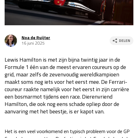
Race
za 13:00 - 15:00
GP VERENIGDE STATEN 2026
23 - 25 okt
Noa de Ruijter
DELEN
16 juni 2025
GP SÃO PAULO 2026
06 - 08 nov
Lewis Hamilton is met zijn bijna twintig jaar in de
Kwalificatie
za 23:00 - 00:00
Formule 1 één van de meest ervaren coureurs op de
Race
zo 21:00 - 23:00
grid, maar zelfs de zevenvoudig wereldkampioen
maakt soms nog iets voor het eerst mee. De Ferrari-
Kwalificatie
za 19:00 - 20:00
coureur raakte namelijk voor het eerst in zijn carrière
Race
zo 18:00 - 20:00
een bosmarmot tijdens een race. Dierenvriend
Hamilton, die ook nog eens schade opliep door de
GP MEXICO 2026
30 okt - 01 nov
aanvaring met het beestje, is er kapot van.
LAS VEGAS GRAND PRIX 2026
20 - 22 nov
Het is een veel voorkomend en typisch probleem voor de GP
Kwalificatie
za 22:00 - 23:00