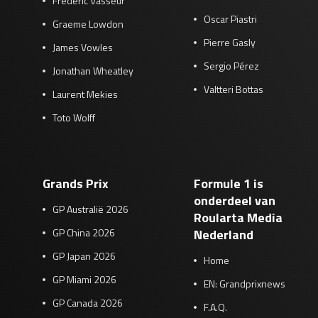
Frédéric Vasseur
Oscar Piastri
Graeme Lowdon
Pierre Gasly
James Vowles
Sergio Pérez
Jonathan Wheatley
Valtteri Bottas
Laurent Mekies
Toto Wolff
Grands Prix
Formule 1 is
onderdeel van
GP Australië 2026
Roularta Media
GP China 2026
Nederland
GP Japan 2026
Home
GP Miami 2026
EN: Grandprixnews
GP Canada 2026
F.A.Q.